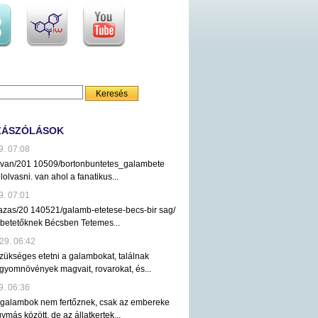
ZÁSZÓLÁSOK
9. 07:08
ezvan/201 10509/bortonbuntetes_galambete
lolvasni. van ahol a fanatikus...
9. 07:01
tazas/20 140521/galamb-etetese-becs-bir sag/
mbetetőknek Bécsben Tetemes...
29. 06:42
ükséges etetni a galambokat, találnak
gyomnövények magvait, rovarokat, és...
9. 06:36
 galambok nem fertőznek, csak az embereke
ymás között, de az állatkertek...