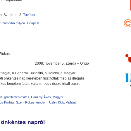
és díjátadóra.
n: Szarka u. 3.
Tovább…
,
Számodra milyen Budapest
 Rókust
2008. november 5. szerda – Origo
agjai, a Generali Biztosító, a Holcim, a Magyar
i önkéntes nap keretében tisztították meg az illegális
kus templom falait, valamint egy összefirkált buszt.
iti
,
graffiti mentesítés
,
Hanzély Ákos
,
Magyar
us Kórház
,
Szent Rókus templom
,
Üzleti Klub
,
Vállalati
 önkéntes napról