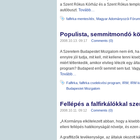
a Szent Rókus Kórház és a Szent Rókus templom 
autóbuszt.
Tovább…
falfirka-mentesítés
,
Magyar Adományozói Fórum
Populista, semmitmondó k
2008.10.13. 09:17
Comments (0)
A Szeretem Budapestet Mozgalom nem érti, ha 
ennyire jól tudja, mit kell, mit kellene tenni 
miért tétlenkedik, amikor elvileg létezik egy ált
program? Budapest erről semmit sem tud. Vagy e
Tovább…
Falfirka
,
falfirka cselekvési program
,
IRM
,
IRM k
Budapestet Mozgalom
Fellépés a falfirkálókkal 
2008.10.11. 09:12
Comments (0)
„A Kormánya elkötelezett abban, hogy a kisebb
elleni fellépés hatékonyságát növelje, és ezen 
A graffitizők tevékenysége, az általuk okozott ká