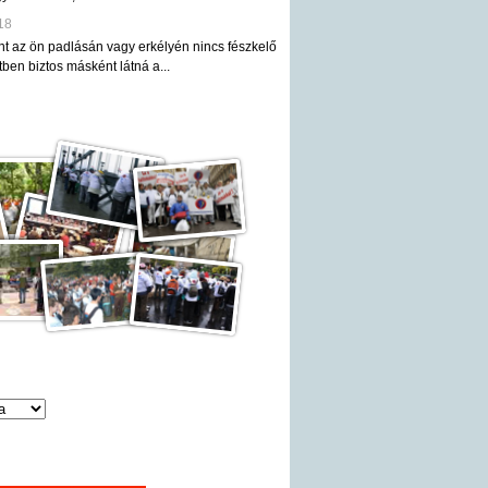
18
nt az ön padlásán vagy erkélyén nincs fészkelő
ben biztos másként látná a...