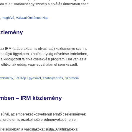
falait, valamint egy szintén a firkálás áldozatául esett
,
meghívó
,
Vállalati Önkéntes Nap
özlemény
az IRM (alábbiakban is olvasható) közleménye szerint
kisebb súlyú ügyekben a hatékonyság növelése érdekében,
ala kidolgozott falfirka cselekvési program. Hol van ez a
ltitkolták eddig, vagy egyáltalán el sem készült.
özlemény
,
Lát-Kép Egyesület
,
szabálysértés
,
Szeretem
szemben – IRM közlemény
 súlyú, az embereket közvetlenül érintő cselekmények
a területen is érzékelhető eredményeket érjen el.
r elsősorban a városlakókat sújtja. A falfirkálókkal