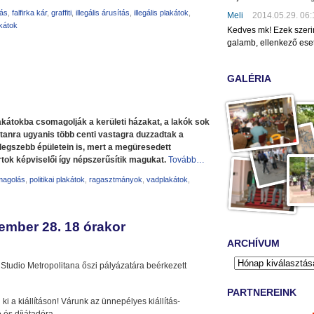
lás
,
falfirka kár
,
graffiti
,
illegális árusítás
,
illegális plakátok
,
Meli
2014.05.29. 06:
kátok
Kedves mk! Ezek szeri
galamb, ellenkező eset
GALÉRIA
kátokba csomagolják a kerületi házakat, a lakók sok
stanra ugyanis több centi vastagra duzzadtak a
egszebb épületein is, mert a megüresedett
tok képviselői így népszerűsítik magukat.
Tovább…
magolás
,
politikai plakátok
,
ragasztmányok
,
vadplakátok
,
ember 28. 18 órakor
ARCHÍVUM
tudio Metropolitana őszi pályázatára beérkezett
PARTNEREINK
 a kiállításon! Várunk az ünnepélyes kiállítás-