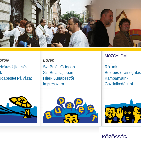
MOZGALOM
övője
Egyéb
elvárosfejlesztés
SzeBu és Octogon
Rólunk
ók
SzeBu a sajtóban
Belépés / Támogatás
udapestet Pályázat
Hírek Budapestről
Kampányaink
Impresszum
Gazdálkodásunk
KÖZÖSSÉG