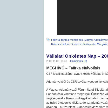
Falfirka
,
falfirka-mentesítés
,
Magyar Adományoz
Rókus templom
,
Szeretem Budapestet Mozgalo
Vállalati Önkéntes Nap – 20
2008.11.03. 16:40
Comments (0)
MEGHÍVÓ – Falirka eltávolítás
CSR kicsit másképp, avagy közös vállalati önk
Adományokból és CSR-tevékenységgel folytatódi
A Magyar Adományozói Fórum Üzleti Klubjának 
Pannon és a Vodafone meghívják Önt közös váll
segítségével a Rákóczi út egyik oldalán már 
az üzleti életben vetélytárs, de az adományoz
ötvenen – a Szeretem Budapestet Mozgalom fal