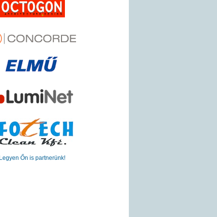
Legyen Őn is partnerünk!