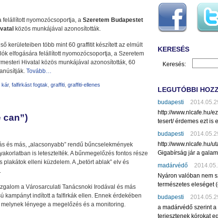
 felállított nyomozócsoportja, a
Szeretem Budapestet
vatal
közös munkájával azonosították.
ső kerületeiben több mint 60 graffitit készített az elmúlt
KERESÉS
lók elfogására felállított nyomozócsoportja, a Szeretem
esteri Hivatal közös munkájával azonosították, 60
Keresés:
anúsítják.
Tovább…
a kár
,
falfirkást fogtak
,
graffiti
,
graffiti-ellenes
LEGUTÓBBI HOZ
budapesti
2014.05.2
http://www.nlcafe.hu/
e can”)
tesert/ érdemes ezt is e
budapesti
2014.05.2
http://www.nlcafe.hu/u
jkálás és más, „alacsonyabb” rendű bűncselekmények
Gigabírság jár a gala
gyakorlatban is letesztelték. A bűnmegelőzés fontos része
ális plakátok elleni küzdelem. A „betört ablak” elv és
madárvédő
2014.05.
.
Nyáron valóban nem sz
természetes eleséget (
ozgalom a Városarculati Tanácsnoki Irodával és más
kampányt indított a falfirkák ellen. Ennek érdekében
budapesti
2014.05.2
, melynek lényege a megelőzés és a monitoring.
a madárvédő szerint a
terjesztenek kórokat eg