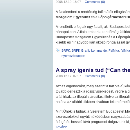
2008.12.19. 18:07
Comments (0)
A fiatalembert a rendőrség falfirkálók elfogására
Mozgalom Egyesület
és a
Főpolgármesteri Hi
A rendőrök elfogtak egy fiatalt, aki Budapest bel
hónapokban. A fiatalembert a rendőrség falfirká
Budapestet Mozgalom Egyesület és a Főpolgárm
kisebb és 4 nagyobb kárt okozó rongálással gy
BRFK
,
BRFK Graffiti kommandó
,
Falfirka
,
falfirk
nyomozócsoport
A spray igenis tud (“Can th
2008.12.17. 07:57
Comments (0)
Azt az elgondolást, mely szerint a falfirka-fú
tovább gerjesztik a rossz viselkedést, végre a 
a falfirkák, az illegális árusítás, illetve az illeg
hatása az alábbi cikkben kiválóan tetten érhető
Mint Önök is tudják, a Szeretem Budapestet M
szervezetekkel együttműködésben nagyszabású 
átfogó és hosszú távú programot dolgoztunk ki
Tovább…