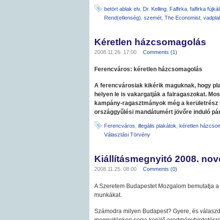
betört ablak elv
,
Dr. Kelling
,
Falfirka
,
falfirka fújká
Rend(etlenség)
,
szemét
,
The Economist
,
vadpla
Kéretlen házcsomagolás
2008.11.26. 17:00
Comments (1)
Ferencváros: kéretlen házcsomagolás
A ferencvárosiak kikérik maguknak, hogy pla
helyen le is vakargatják a falragaszokat. Mo
kampány-ragasztmányok még a kerületrész l
országgyűlési mandátumért jövőre induló pár
Ferencváros
,
illegális plakátok
,
kéretlen házcso
Választási Törvény
Kiállításmegnyitó 2008. nov
2008.11.25. 08:00
Comments (0)
A Szeretem Budapestet Mozgalom bemutatja a S
munkákat.
Számodra milyen Budapest? Gyere, és válaszd ki