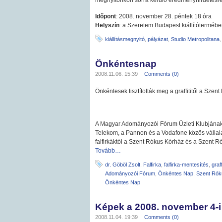
megnyitónkon sorra kerülő eredményhirdetésre 
Időpont
: 2008. november 28. péntek 18 óra
Helyszín
: a Szeretem Budapest kiállítótermébe
kiállításmegnyitó
,
pályázat
,
Studio Metropolitana
Önkéntesnap
2008.11.06. 15:39
Comments (0)
Önkéntesek tisztították meg a graffititől a Szent
A Magyar Adományozói Fórum Üzleti Klubjának t
Telekom, a Pannon és a Vodafone közös vállalat
falfirkáktól a Szent Rókus Kórház és a Szent Ró
Tovább…
dr. Göböl Zsolt
,
Falfirka
,
falfirka-mentesítés
,
graff
Adományozói Fórum
,
Önkéntes Nap
,
Szent Rók
Önkéntes Nap
Képek a 2008. november 4-i
2008.11.04. 19:39
Comments (0)