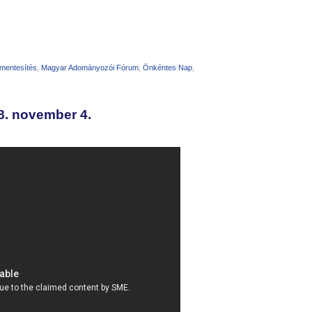
i mentesítés
,
Magyar Adományozói Fórum
,
Önkéntes Nap
,
8. november 4.