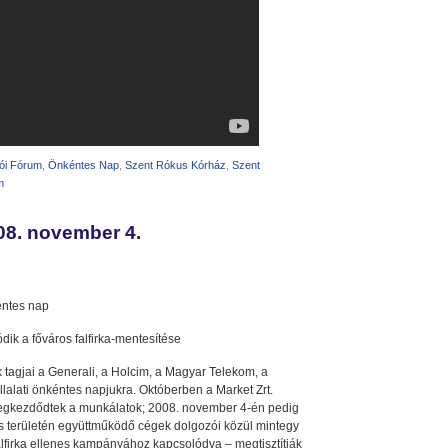
ói Fórum
,
Önkéntes Nap
,
Szent Rókus Kórház
,
Szent
m
08. november 4.
éntes nap
k a főváros falfirka-mentesítése
tagjai a Generali, a Holcim, a Magyar Telekom, a
alati önkéntes napjukra. Októberben a Market Zrt.
megkezdődtek a munkálatok; 2008. november 4-én pedig
ás területén együttműködő cégek dolgozói közül mintegy
firka ellenes kampányához kapcsolódva – megtisztítják