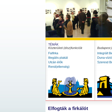
TÉMÁK
Közterületi (disz)funkciók
Budapest j
Falfirka
Integrált B
Illegális plakát
Duna-vízi
Utcán élők
Szeresd B
Rend(etlenség)
Elfogták a firkálót