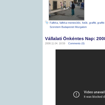
Falfirka
,
falfirka-mentesítés
,
fotók
,
graffiti
,
graffit
Szeretem Budapestet Mozgalom
Vállalati Önkéntes Nap: 200
2008.11.04. 18:59
Comments (0)