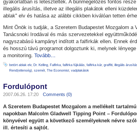
gyakorlatban is letesztelték. A bűnmegelőzés fontos része 
illegális árusítás, illetve az illegális plakátok elleni küzdel
ablak” elv és hatása az alábbi cikkben kiválóan tetten érhe
Mint Önök is tudják, a Szeretem Budapestet Mozgalom a V
Tanácsnoki Irodával és más szervezetekkel együttműköd
nagyszabású kampányt indított a falfirkák ellen. Ennek ér
és hosszú távú programot dolgoztunk ki, melynek lényeg
a monitoring.
Tovább…
betört ablak elv
,
Dr. Kelling
,
Falfirka
,
falfirka fújkálás
,
falfirka kár
,
graffiti
,
illegális árusítá
Rend(etlenség)
,
szemét
,
The Economist
,
vadplakátok
Fordulópont
2007.06.26. 17:20
Comments (0)
A Szeretem Budapestet Mozgalom a mellékelt tartalmú l
napokban Malcolm Gladwell Tipping Point – Fordulópo
könyvével együtt a következő személyeknek névre szó
ill. értesíti a sajtót.