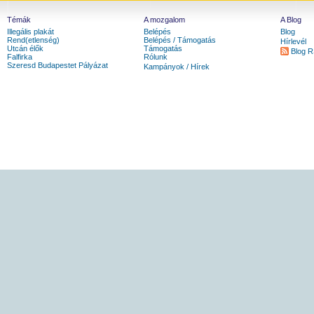
Témák
A mozgalom
A Blog
Illegális plakát
Belépés
Blog
Rend(etlenség)
Belépés / Támogatás
Hírlevél
Utcán élők
Támogatás
Blog 
Falfirka
Rólunk
Szeresd Budapestet Pályázat
Kampányok / Hírek