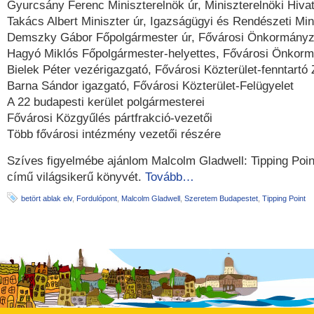
Gyurcsány Ferenc Miniszterelnök úr, Miniszterelnöki Hivat
Takács Albert Miniszter úr, Igazságügyi és Rendészeti Min
Demszky Gábor Főpolgármester úr, Fővárosi Önkormányz
Hagyó Miklós Főpolgármester-helyettes, Fővárosi Önkor
Bielek Péter vezérigazgató, Fővárosi Közterület-fenntartó Z
Barna Sándor igazgató, Fővárosi Közterület-Felügyelet
A 22 budapesti kerület polgármesterei
Fővárosi Közgyűlés pártfrakció-vezetői
Több fővárosi intézmény vezetői részére
Szíves figyelmébe ajánlom Malcolm Gladwell: Tipping Poin
című világsikerű könyvét.
Tovább…
betört ablak elv
,
Fordulópont
,
Malcolm Gladwell
,
Szeretem Budapestet
,
Tipping Point