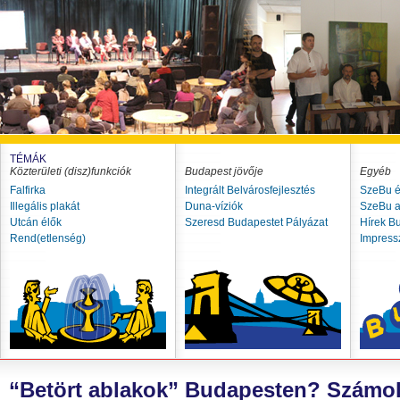
TÉMÁK
Közterületi (disz)funkciók
Budapest jövője
Egyéb
Falfirka
Integrált Belvárosfejlesztés
SzeBu é
Illegális plakát
Duna-víziók
SzeBu a
Utcán élők
Szeresd Budapestet Pályázat
Hírek B
Rend(etlenség)
Impres
“Betört ablakok” Budapesten? Számolj