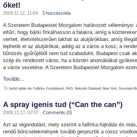
őket!
2009.11.12. 11:04
3 hozzászólás
A Szeretem Budapestet Mozgalom határozott véleménye: 
eltűri, hogy bárki firkálhasson a falakra, amíg a köztereken
verhet, életvitelszerűen lakhat az aluljárókban, amíg illegá
lephetik el az aluljárókat, addig az a város a kosz, a rend
bűnözés gyűrűjéből nem tud szabadulni. Budapest csak akk
szép és rendezett város, ha a köztéri anomáliákat gyöker
a város vezetése. A Szeretem Budapestet Mozgalom ezen 
Tovább…
betört ablak elv
,
Falfirka
,
Fordulópont
,
HVG
,
Malcolm Gladwell
,
New York
,
Szeretem B
A spray igenis tud (“Can the can”)
2008.12.17. 07:57
Comments (0)
Azt az elgondolást, mely szerint a falfirka-fújkálás és má
rendű bűncselekmények tovább gerjesztik a rossz viselke