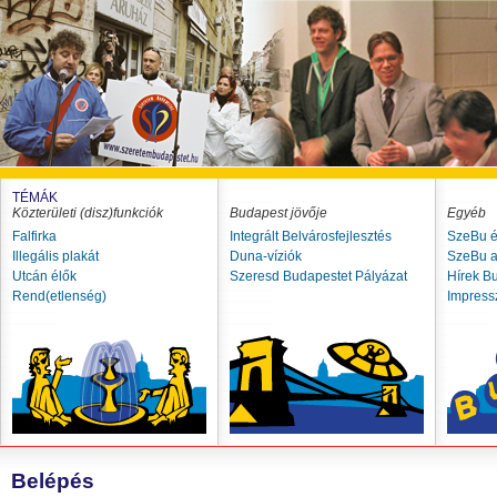
TÉMÁK
Közterületi (disz)funkciók
Budapest jövője
Egyéb
Falfirka
Integrált Belvárosfejlesztés
SzeBu é
Illegális plakát
Duna-víziók
SzeBu a
Utcán élők
Szeresd Budapestet Pályázat
Hírek B
Rend(etlenség)
Impres
Belépés