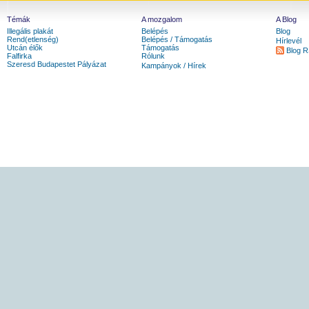
Témák
A mozgalom
A Blog
Illegális plakát
Belépés
Blog
Rend(etlenség)
Belépés / Támogatás
Hírlevél
Utcán élők
Támogatás
Blog 
Falfirka
Rólunk
Szeresd Budapestet Pályázat
Kampányok / Hírek