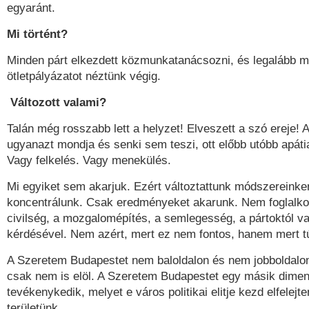
egyaránt.
Mi történt?
Minden párt elkezdett közmunkatanácsozni, és legalább 
ötletpályázatot néztünk végig.
Változott valami?
Talán még rosszabb lett a helyzet! Elveszett a szó ereje! 
ugyanazt mondja és senki sem teszi, ott előbb utóbb apáti
Vagy felkelés. Vagy menekülés.
Mi egyiket sem akarjuk. Ezért változtattunk módszereinke
koncentrálunk. Csak eredményeket akarunk. Nem foglalko
civilség, a mozgalomépítés, a semlegesség, a pártoktól va
kérdésével. Nem azért, mert ez nem fontos, hanem mert tú
A Szeretem Budapestet nem baloldalon és nem jobboldalon
csak nem is elöl. A Szeretem Budapestet egy másik dime
tevékenykedik, melyet e város politikai elitje kezd elfelejten
területünk.