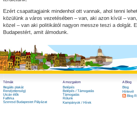
Ezért csapattagjaink mindenhol ott vannak, ahol tenni lehet
közülünk a város vezetésében – van, aki azon kívül – van,
közel – van aki politikától nagyon messze teszi a dolgát. 
Budapestért, amit álmodunk.
Témák
A mozgalom
A Blog
Illegális plakát
Belépés
Blog
Rend(etlenség)
Belépés / Támogatás
Hírlevél
Utcán élők
Támogatás
Blog 
Falfirka
Rólunk
Szeresd Budapestet Pályázat
Kampányok / Hírek