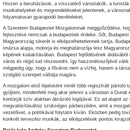
Hiszen a beruházások, a visszatérő városlakók, a turistá
munkahelyeket és megrendeléseket jelentenek, a városna
folyamatosan gyarapodó bevételeket.
A Szeretem Budapestet Mozgalomnak meggyőződése, hog
fejlesztése nemcsak a budapestiek érdeke. Sőt, Budapest 
Magyarország sikerét is elképzelhetetlennek tartja. Budap
imázsa alapja, motorja és meghatározója lesz Magyarors
képének kialakításában. Budapest fejlődésének áldásábó
város és régió tud részesedni, így haszonélvezőjévé válik
mégpedig úgy, hogy a főváros nem a vízfej, hanem a társ
szolgáló szerepet vállalja magára.
A mozgalom első lépésként minél több regisztrált pártoló t
gyűjteni, mindenfelé meg akar jelenni a városban a Dunát 
kontúrját szív alakban ábrázoló logójával. Ez ad alapot az
megvalósításához szükséges párbeszédre, amit a mozgal
vezetőivel, a politikával folytatni kíván. Eközben pedig to
konkrét tervezési munkák, az elképzelések pontos kirajzo