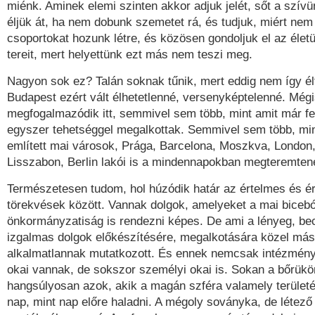
miénk. Aminek elemi szinten akkor adjuk jelét, sőt a szív
éljük át, ha nem dobunk szemetet rá, és tudjuk, miért nem
csoportokat hozunk létre, és közösen gondoljuk el az élet
tereit, mert helyettünk ezt más nem teszi meg.
Nagyon sok ez? Talán soknak tűnik, mert eddig nem így él
Budapest ezért vált élhetetlenné, versenyképtelenné. Mégi
megfogalmazódik itt, semmivel sem több, mint amit már f
egyszer tehetséggel megalkottak. Semmivel sem több, min
említett mai városok, Prága, Barcelona, Moszkva, London,
Lisszabon, Berlin lakói is a mindennapokban megteremte
Természetesen tudom, hol húzódik határ az értelmes és ér
törekvések között. Vannak dolgok, amelyeket a mai biceb
önkormányzatiság is rendezni képes. De ami a lényeg, be
izgalmas dolgok előkészítésére, megalkotására közel másfé
alkalmatlannak mutatkozott. És ennek nemcsak intézményi
okai vannak, de sokszor személyi okai is. Sokan a bőrükön
hangsúlyosan azok, akik a magán szféra valamely terület
nap, mint nap előre haladni. A mégoly soványka, de létező 