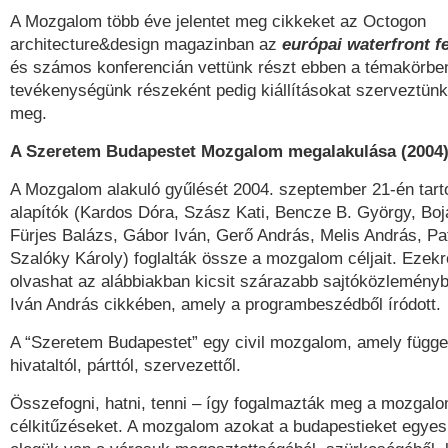
A Mozgalom több éve jelentet meg cikkeket az Octogon
architecture&design magazinban az
európai waterfront f
és számos konferencián vettünk részt ebben a témakörben.
tevékenységünk részeként pedig kiállításokat szerveztünk,
meg.
A Szeretem Budapestet Mozgalom megalakulása (2004
A Mozgalom alakuló gyűlését 2004. szeptember 21-én tarto
alapítók (Kardos Dóra, Szász Kati, Bencze B. György, Boj
Fürjes Balázs, Gábor Iván, Gerő András, Melis András, Pa
Szalóky Károly) foglalták össze a mozgalom céljait. Ezek
olvashat az alábbiakban kicsit szárazabb sajtóközleményből
Iván András cikkében, amely a programbeszédből íródott.
A “Szeretem Budapestet” egy civil mozgalom, amely függe
hivataltól, párttól, szervezettől.
Összefogni, hatni, tenni – így fogalmazták meg a mozgalom
célkitűzéseket. A mozgalom azokat a budapestieket egyesí