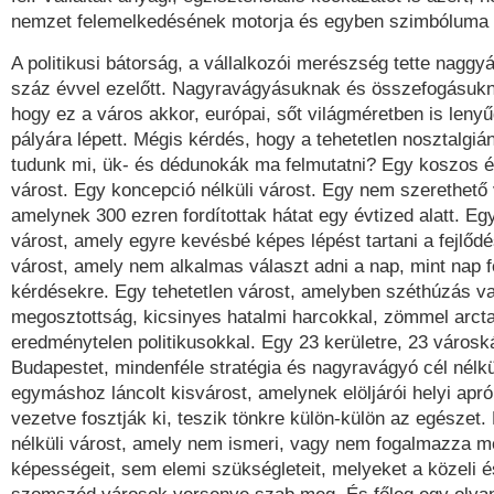
nemzet felemelkedésének motorja és egyben szimbóluma 
A politikusi bátorság, a vállalkozói merészség tette naggyá
száz évvel ezelőtt. Nagyravágyásuknak és összefogásuk
hogy ez a város akkor, európai, sőt világméretben is lenyű
pályára lépett. Mégis kérdés, hogy a tehetetlen nosztalgián
tudunk mi, ük- és dédunokák ma felmutatni? Egy koszos é
várost. Egy koncepció nélküli várost. Egy nem szerethető 
amelynek 300 ezren fordítottak hátat egy évtized alatt. E
várost, amely egyre kevésbé képes lépést tartani a fejlőd
várost, amely nem alkalmas választ adni a nap, mint nap 
kérdésekre. Egy tehetetlen várost, amelyben széthúzás van
megosztottság, kicsinyes hatalmi harcokkal, zömmel arcta
eredménytelen politikusokkal. Egy 23 kerületre, 23 városk
Budapestet, mindenféle stratégia és nagyravágyó cél nél
egymáshoz láncolt kisvárost, amelynek elöljárói helyi apró
vezetve fosztják ki, teszik tönkre külön-külön az egészet.
nélküli várost, amely nem ismeri, vagy nem fogalmazza m
képességeit, sem elemi szükségleteit, melyeket a közeli és