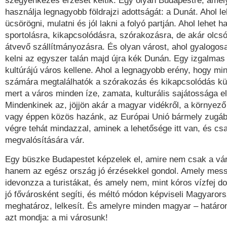
szégyenkezés érzését keltik. Egy olyan Budapestre, amely
használja legnagyobb földrajzi adottságát: a Dunát. Ahol leh
ücsörögni, mulatni és jól lakni a folyó partján. Ahol lehet h
sportolásra, kikapcsolódásra, szórakozásra, de akár olcsó
átvevő szállítmányozásra. És olyan várost, ahol gyalogosan
kelni az egyszer talán majd újra kék Dunán. Egy izgalmas
kultúrájú város kellene. Ahol a legnagyobb erény, hogy mi
számára megtalálhatók a szórakozás és kikapcsolódás kül
mert a város minden íze, zamata, kulturális sajátossága el
Mindenkinek az, jöjjön akár a magyar vidékről, a környező
vagy éppen közös hazánk, az Európai Unió bármely zugábó
végre tehát mindazzal, aminek a lehetősége itt van, és cs
megvalósítására vár.
Egy büszke Budapestet képzelek el, amire nem csak a vá
hanem az egész ország jó érzésekkel gondol. Amely messz
idevonzza a turistákat, és amely nem, mint kóros vízfej d
jó fővárosként segíti, és méltó módon képviseli Magyaror
meghatároz, lelkesít. És amelyre minden magyar – határon 
azt mondja: a mi városunk!