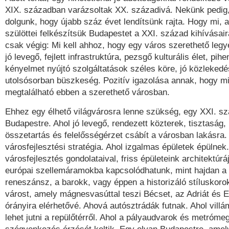
XIX. században varázsoltak XX. századivá. Nekünk pedig
dolgunk, hogy újabb száz évet lendítsünk rajta. Hogy mi, 
szülöttei felkészítsük Budapestet a XXI. század kihívásai
csak végig: Mi kell ahhoz, hogy egy város szerethető legy
jó levegő, fejlett infrastruktúra, pezsgő kulturális élet, pih
kényelmet nyújtó szolgáltatások széles köre, jó közleked
utolsósorban büszkeség. Pozitív igazolása annak, hogy m
megtalálható ebben a szerethető városban.
Ehhez egy élhető világvárosra lenne szükség, egy XXI. sz
Budapestre. Ahol jó levegő, rendezett közterek, tisztaság, 
összetartás és felelősségérzet csábít a városban lakásra.
városfejlesztési stratégia. Ahol izgalmas épületek épülnek.
városfejlesztés gondolataival, friss épületeink architektúrá
európai szellemáramokba kapcsolódhatunk, mint hajdan a 
reneszánsz, a barokk, vagy éppen a historizáló stíluskoro
várost, amely mágnesvasúttal teszi Bécset, az Adriát és E
órányira elérhetővé. Ahová autósztrádák futnak. Ahol vill
lehet jutni a repülőtérről. Ahol a pályaudvarok és metróme