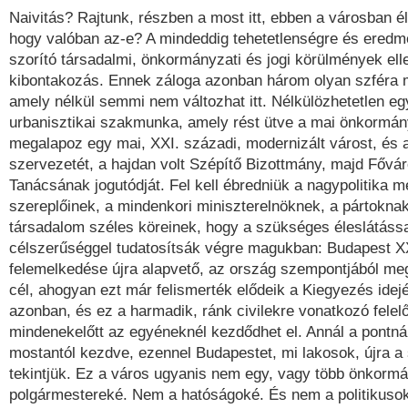
Naivitás? Rajtunk, részben a most itt, ebben a városban él
hogy valóban az-e? A mindeddig tehetetlenségre és eredm
szorító társadalmi, önkormányzati és jogi körülmények elle
kibontakozás. Ennek záloga azonban három olyan szféra 
amely nélkül semmi nem változhat itt. Nélkülözhetetlen egy
urbanisztikai szakmunka, amely rést ütve a mai önkormán
megalapoz egy mai, XXI. századi, modernizált várost, és 
szervezetét, a hajdan volt Szépítő Bizottmány, majd Főv
Tanácsának jogutódját. Fel kell ébredniük a nagypolitika 
szereplőinek, a mindenkori miniszterelnöknek, a pártoknak
társadalom széles köreinek, hogy a szükséges éleslátássa
célszerűséggel tudatosítsák végre magukban: Budapest X
felemelkedése újra alapvető, az ország szempontjából meg
cél, ahogyan ezt már felismerték elődeik a Kiegyezés ide
azonban, és ez a harmadik, ránk civilekre vonatkozó felelős
mindenekelőtt az egyéneknél kezdődhet el. Annál a pontná
mostantól kezdve, ezennel Budapestet, mi lakosok, újra a
tekintjük. Ez a város ugyanis nem egy, vagy több önkorm
polgármestereké. Nem a hatóságoké. És nem a politikusok