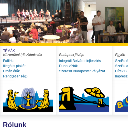
TÉMÁK
Közterületi (disz)funkciók
Budapest jövője
Egyéb
Falfirka
Integrált Belvárosfejlesztés
SzeBu é
Illegális plakát
Duna-víziók
SzeBu a
Utcán élők
Szeresd Budapestet Pályázat
Hírek B
Rend(etlenség)
Impres
Rólunk