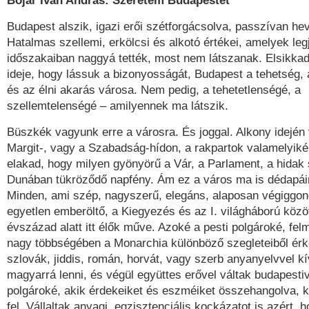
Bojár Iván András: Szeretem Budapestet
Budapest alszik, igazi erői szétforgácsolva, passzívan he
Hatalmas szellemi, erkölcsi és alkotó értékei, amelyek leg
időszakaiban naggyá tették, most nem látszanak. Elsikkadt
ideje, hogy lássuk a bizonyosságát, Budapest a tehetség, 
és az élni akarás városa. Nem pedig, a tehetetlenségé, a
szellemtelenségé – amilyennek ma látszik.
Büszkék vagyunk erre a városra. És joggal. Alkony idejé
Margit-, vagy a Szabadság-hídon, a rakpartok valamelyiké
elakad, hogy milyen gyönyörű a Vár, a Parlament, a hidak s
Dunában tükröződő napfény. Ám ez a város ma is dédapái
Minden, ami szép, nagyszerű, elegáns, alaposan végiggon
egyetlen emberöltő, a Kiegyezés és az I. világháború közöt
évszázad alatt itt élők műve. Azoké a pesti polgároké, fel
nagy többségében a Monarchia különböző szegleteiből ér
szlovák, jiddis, román, horvát, vagy szerb anyanyelvvel k
magyarrá lenni, és végül együttes erővel váltak budapesti
polgároké, akik érdekeiket és eszméiket összehangolva, 
fel. Vállaltak anyagi, egzisztenciális kockázatot is azért,