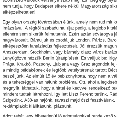
szomszéd városok versenye szab meg. És főleg egy olyan
nem tudja, hogy Budapest sikere nélkül Magyarország sike
elképzelhetetlen!
Egy olyan ország fővárosában élünk, amely nem tud mit ke
imázsával. A régitől szabadulna, újat pedig, a legjobb kita
ellenére sem sikerült felmutatnia. Ezért aztán sóvárogva j
nagyvárosait. Bámuljuk és csodáljuk London, Párizs, Barc
elképesztően fantáziadús fejlesztéseit. Jól érezzük magun
Amszterdam, Stockholm, vagy bármely olasz város baráts
Lenyűgözve nézzük Berlin újraépítését. És valljuk be: iri
Prága, Krakkó, Pozsony, Ljubjana vagy Graz átgondolt fejl
a mindig példaképnek és legfőbb vetélytársnak tartott Bécs
beszéljünk. Az elmúlt 15 év bebizonyította, hogy nem a vá
és a tehetséggel van nálunk probléma. Ott, ahol a legkiseb
megnyílt, láthattuk, hogy a hittel és kedvvel rendelkező b
mindent tudtak létrehozni. Így lett Liszt Ferenc terünk, Rá
Szigetünk, A38-as hajónk, tavaszi majd őszi fesztiválunk
reklámplakát kiállításunk, plázsunk.
Adott tehát, egy hihetetlenül jó adottságokkal rendelkező v