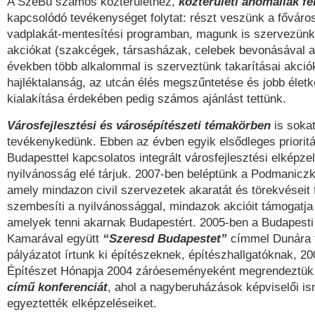
A SzeBu számos közterülethez,
közterületi anomáliák f
kapcsolódó tevékenységet folytat: részt veszünk a fővárosi
vadplakát-mentesítési programban, magunk is szervezünk
akciókat (szakcégek, társasházak, celebek bevonásával a
években több alkalommal is szerveztünk takarításai akciók
hajléktalanság, az utcán élés megszűntetése és jobb élet
kialakítása érdekében pedig számos ajánlást tettünk.
Városfejlesztési és városépítészeti témakörben
is soka
tevékenykedünk. Ebben az évben egyik elsődleges priorit
Budapesttel kapcsolatos integrált városfejlesztési elképze
nyilvánosság elé tárjuk. 2007-ben beléptünk a Podmanicz
amely mindazon civil szervezetek akaratát és törekvéseit 
szembesíti a nyilvánossággal, mindazok akcióit támogatja
amelyek tenni akarnak Budapestért. 2005-ben a Budapesti
Kamarával együtt
“Szeresd Budapestet”
címmel Dunára f
pályázatot írtunk ki építészeknek, építészhallgatóknak, 2
Építészet Hónapja 2004 záróeseményeként megrendeztü
című konferenciát
, ahol a nagyberuházások képviselői is
egyeztették elképzeléseiket.