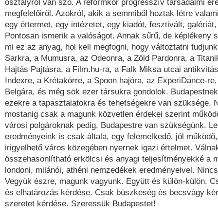
osztályról van szó. A reformkor progresszív társadalmi er
megfelelőiről. Azokról, akik a semmiből hoztak létre valam
egy éttermet, egy intézetet, egy kiadót, fesztivált, galériát
Pontosan ismerik a valóságot. Annak sűrű, de képlékeny s
mi ez az anyag, hol kell megfogni, hogy változtatni tudjunk 
Sarkra, a Mumusra, az Odeonra, a Zöld Pardonra, a Titanik
Hajtás Pajtásra, a Film.hu-ra, a Falk Miksa utcai antikvitá
Indexre, a Krétakörre, a Spoon hajóra, az ExperiDance-re, 
Belgára, és még sok ezer társukra gondolok. Budapestne
ezekre a tapasztalatokra és tehetségekre van szüksége. 
mostanig csak a magunk közvetlen érdekei szerint műkö
városi polgároknak pedig, Budapestre van szükségünk. L
eredményeink is csak általa, egy felemelkedő, jól működő
irigyelhető város közegében nyernek igazi értelmet. Válna
összehasonlítható erkölcsi és anyagi teljesítményekké a ma
londoni, milánói, athéni nemzedékek eredményeivel. Nincs
Vegyük észre, magunk vagyunk. Együtt és külön-külön. C
és elhatározás kérdése. Csak büszkeség és becsvágy ké
szeretet kérdése. Szeressük Budapestet!