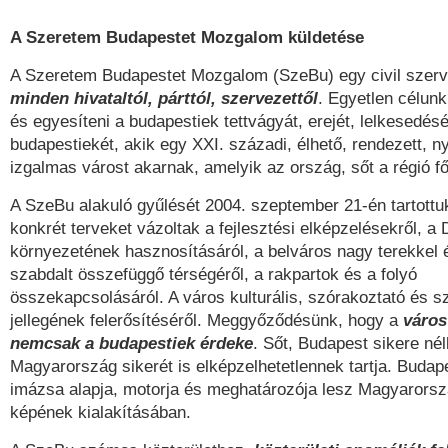
A Szeretem Budapestet Mozgalom küldetése
A Szeretem Budapestet Mozgalom (SzeBu) egy civil szer
minden hivataltól, párttól, szervezettől
. Egyetlen célunk
és egyesíteni a budapestiek tettvágyát, erejét, lelkesedésé
budapestiekét, akik egy XXI. századi, élhető, rendezett, 
izgalmas várost akarnak, amelyik az ország, sőt a régió f
A SzeBu alakuló gyűlését 2004. szeptember 21-én tartottuk
konkrét terveket vázoltak a fejlesztési elképzelésekről, a
környezetének hasznosításáról, a belváros nagy terekkel 
szabdalt összefüggő térségéről, a rakpartok és a folyó
összekapcsolásáról. A város kulturális, szórakoztató és s
jellegének felerősítéséről. Meggyőződésünk, hogy a
város 
nemcsak a budapestiek érdeke
. Sőt, Budapest sikere nél
Magyarország sikerét is elképzelhetetlennek tartja. Budap
imázsa alapja, motorja és meghatározója lesz Magyarors
képének kialakításában.