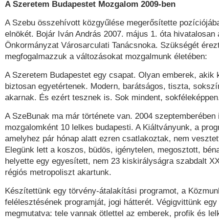
A Szeretem Budapestet Mozgalom 2009-ben
A Szebu összehívott közgyűlése megerősítette pozíciójáb
elnökét. Bojár Iván András 2007. május 1. óta hivatalosan
Önkormányzat Városarculati Tanácsnoka. Szükségét érez
megfogalmazzuk a változásokat mozgalmunk életében:
A Szeretem Budapestet egy csapat. Olyan emberek, akik 
biztosan egyetértenek. Modern, barátságos, tiszta, sokszí
akarnak. És ezért tesznek is. Sok mindent, sokféleképpen
A SzeBunak ma már története van. 2004 szeptemberében ind
mozgalomként 10 lelkes budapesti. A Kiáltványunk, a pro
amelyhez pár hónap alatt ezren csatlakoztak, nem vesztet
Elegünk lett a koszos, büdös, igénytelen, megosztott, bén
helyette egy egyesített, nem 23 kiskirályságra szabdalt XX
régiós metropoliszt akartunk.
Készítettünk egy törvény-átalakítási programot, a Közmu
felélesztésének programját, jogi hátterét. Végigvittünk egy
megmutatva: tele vannak ötlettel az emberek, profik és lel