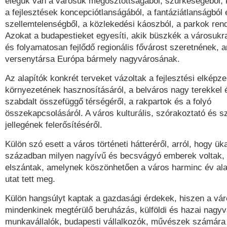
elegük van a városuk megosztottságából, szürkeségéből,
a fejlesztések koncepciótlanságából, a fantáziátlanságból 
szellemtelenségből, a közlekedési káoszból, a parkok ren
Azokat a budapestieket egyesíti, akik büszkék a városukra
és folyamatosan fejlődő regionális fővárost szeretnének, 
versenytársa Európa bármely nagyvárosának.
Az alapítók konkrét terveket vázoltak a fejlesztési elképz
környezetének hasznosításáról, a belváros nagy terekkel 
szabdalt összefüggő térségéről, a rakpartok és a folyó
összekapcsolásáról. A város kulturális, szórakoztató és s
jellegének felerősítéséről.
Külön szó esett a város történeti hátteréről, arról, hogy ük
században milyen nagyívű és becsvágyó emberek voltak, 
elszántak, amelynek köszönhetően a város harminc év ala
utat tett meg.
Külön hangsúlyt kaptak a gazdasági érdekek, hiszen a vár
mindenkinek megtérülő beruházás, külföldi és hazai nagyvá
munkavállalók, budapesti vállalkozók, művészek számára