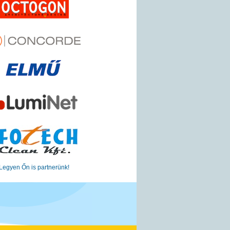
Legyen Őn is partnerünk!