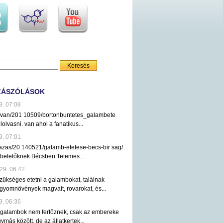
ZÁSZÓLÁSOK
9. 07:08
ezvan/201 10509/bortonbuntetes_galambete
lolvasni. van ahol a fanatikus...
9. 07:01
tazas/20 140521/galamb-etetese-becs-bir sag/
mbetetőknek Bécsben Tetemes...
29. 06:42
ükséges etetni a galambokat, találnak
gyomnövények magvait, rovarokat, és...
9. 06:36
 galambok nem fertőznek, csak az embereke
ymás között, de az állatkertek...