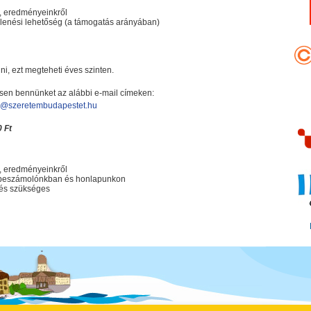
, eredményeinkről
lenési lehetőség (a támogatás arányában)
i, ezt megteheti éves szinten.
ssen bennünket az alábbi e-mail címeken:
o@szeretembudapestet.hu
 Ft
, eredményeinkről
es beszámolónkban és honlapunkon
tés szükséges