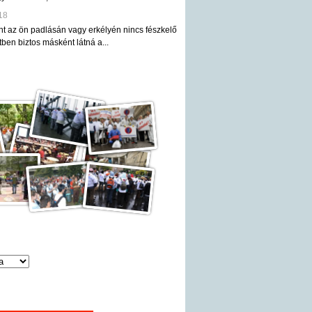
18
nt az ön padlásán vagy erkélyén nincs fészkelő
ben biztos másként látná a...