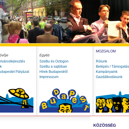
MOZGALOM
övője
Egyéb
elvárosfejlesztés
SzeBu és Octogon
Rólunk
ók
SzeBu a sajtóban
Belépés / Támogatás
udapestet Pályázat
Hírek Budapestről
Kampányaink
Impresszum
Gazdálkodásunk
KÖZÖSSÉG