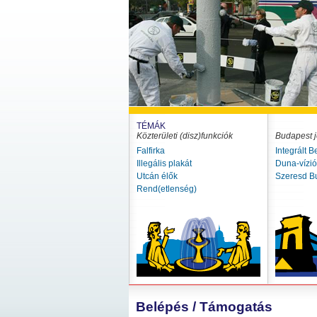
TÉMÁK
Közterületi (disz)funkciók
Budapest j
Falfirka
Integrált B
Illegális plakát
Duna-vízi
Utcán élők
Szeresd B
Rend(etlenség)
Belépés / Támogatás