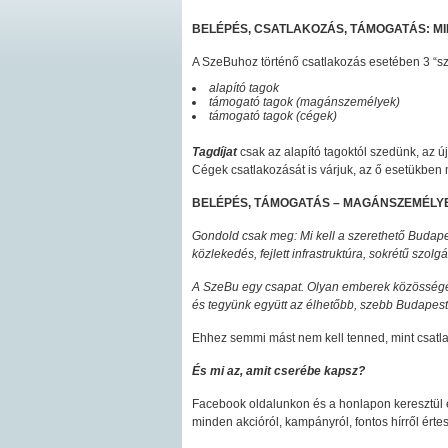
BELÉPÉS, CSATLAKOZÁS, TÁMOGATÁS: M
A SzeBuhoz történő csatlakozás esetében 3 “sz
alapító tagok
támogató tagok (magánszemélyek)
támogató tagok (cégek)
Tagdíjat
csak az alapító tagoktól szedünk, az 
Cégek csatlakozását is várjuk, az ő esetükben
BELÉPÉS, TÁMOGATÁS – MAGÁNSZEMÉLY
Gondold csak meg: Mi kell a szerethető Budapes
közlekedés, fejlett infrastruktúra, sokrétű szolg
A SzeBu egy csapat. Olyan emberek közössége, 
és tegyünk együtt az élhetőbb, szebb Budapest
Ehhez semmi mást nem kell tenned, mint csatl
És mi az, amit cserébe kapsz?
Facebook oldalunkon és a honlapon keresztül 
minden akcióról, kampányról, fontos hírről érte