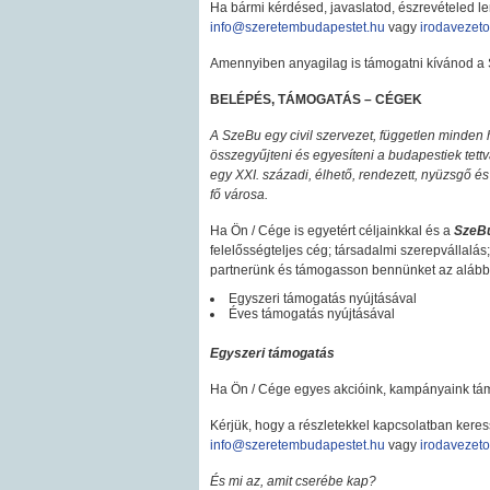
Ha bármi kérdésed, javaslatod, észrevételed le
info@szeretembudapestet.hu
vagy
irodavezet
Amennyiben anyagilag is támogatni kívánod a 
BELÉPÉS, TÁMOGATÁS – CÉGEK
A SzeBu egy civil szervezet, független minden hiv
összegyűjteni és egyesíteni a budapestiek tettv
egy XXI. századi, élhető, rendezett, nyüzsgő és
fő városa.
Ha Ön / Cége is egyetért céljainkkal és a
SzeBu
felelősségteljes cég; társadalmi szerepvállalás;
partnerünk és támogasson bennünket az aláb
Egyszeri támogatás nyújtásával
Éves támogatás nyújtásával
Egyszeri támogatás
Ha Ön / Cége egyes akcióink, kampányaink támog
Kérjük, hogy a részletekkel kapcsolatban kere
info@szeretembudapestet.hu
vagy
irodavezet
És mi az, amit cserébe kap?