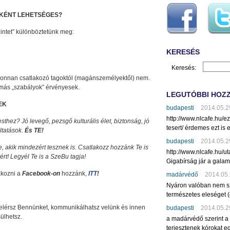
IKÉNT LEHETSÉGES?
intet” különböztetünk meg:
KERESÉS
Keresés:
újonnan csatlakozó tagoktól (magánszemélyektől) nem.
 más „szabályok” érvényesek.
LEGUTÓBBI HOZ
EK
budapesti
2014.05.2
http://www.nlcafe.hu/
thez? Jó levegő, pezsgő kulturális élet, biztonság, jó
tesert/ érdemes ezt is e
áltatások.
És TE!
budapesti
2014.05.2
akik mindezért tesznek is. Csatlakozz hozzánk Te is
http://www.nlcafe.hu/u
ért!
Legyél Te is a SzeBu tagja!
Gigabírság jár a gala
akozni a
Facebook-on
hozzánk,
ITT
!
madárvédő
2014.05.
Nyáron valóban nem sz
természetes eleséget (
elérsz Bennünket, kommunikálhatsz velünk és innen
budapesti
2014.05.2
sülhetsz.
a madárvédő szerint a
terjesztenek kórokat eg