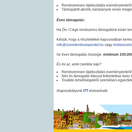
Rendszeresen tájékoztatás eseményeinkről
Támogatott akciók, kampányok során megje
Éves támogatás:
Ha Ön / Cége rendszeres támogatónk kíván lenn
Kérjük, hogy a részletekkel kapcsolatban kere
info@szeretembudapestet.hu
vagy
irodavezet
Az éves támogatás összege:
minimum 100.000
És mi az, amit cserébe kap?
Rendszeresen tájékoztatás eseményeinkről
Név és támogatói fokozat feltüntetése év
További lehetőségekről személyes egyezte
Alapszabályunk
ITT
elolvasható.