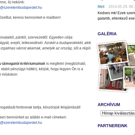
nne, írj nekünk:
Meli
2014.05.29. 06:
o@szeretembudapestet.hu
Kedves mk! Ezek szeri
SzeBut, keress bennünket e-mailben!
galamb, ellenkező eset
GALÉRIA
ataltól, párttól, szervezettől. Egyetlen célja:
ágyát, erejét, lelkesedését. Azokét a budapestiekét, akik
 izgalmas várost akarnak, amelyik az ország, sőt a régió
 támogatói kritériumainak
is megfelel (megbízható,
 stabil pénzügyi háttér), kérjük, hogy legyen Ön is a
bi módokon:
ARCHÍVUM
atását fontosnak tartja, köszönjük felajánlását!
ssen bennünket az alábbi e-mail címeken:
o@szeretembudapestet.hu
PARTNEREINK