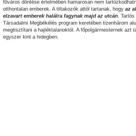
főváros döntése értelmében hamarosan nem tartózkodhat
otthontalan emberek. A tiltakozók attól tartanak, hogy
az a
elzavart emberek halálra fagynak majd az utcán
. Tarlós
Társadalmi Megbékélés program keretében tizenhárom alul
megtisztítani a hajléktalanoktól. A főpolgármesternek azt 
egyszer kint a hidegben.