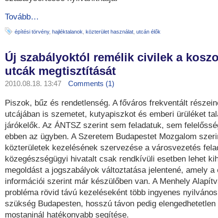
Tovább…
építési törvény
,
hajléktalanok
,
közterület használat
,
utcán élők
Új szabályoktól remélik civilek a kosz
utcák megtisztítását
2010.08.18. 13:47
Comments (1)
Piszok, bűz és rendetlenség. A főváros frekventált részei
utcájában is szemetet, kutyapiszkot és emberi ürüléket tal
járókelők. Az ÁNTSZ szerint sem feladatuk, sem felelőss
ebben az ügyben. A Szeretem Budapestet Mozgalom szeri
közterületek kezelésének szervezése a városvezetés fela
közegészségügyi hivatalt csak rendkívüli esetben lehet kih
megoldást a jogszabályok változtatása jelentené, amely a 
információi szerint már készülőben van. A Menhely Alapítv
probléma rövid távú kezeléseként több ingyenes nyilváno
szükség Budapesten, hosszú távon pedig elengedhetetlen 
mostaninál hatékonyabb segítése.