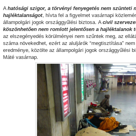
A
hatósági szigor, a törvényi fenyegetés nem szünteti 
hajléktalanságot
, hívta fel a figyelmet vasárnapi közlem
állampolgári jogok országgyűlési biztosa. A
civil szervez
köszönhetően nem romlott jelentősen a hajléktalanok té
az elszegényedés körülményei nem szűntek meg, az ellát
száma növekedhet, ezért az aluljárók “megtisztítása” nem
eredménye, közölte az állampolgári jogok országgyűlési b
Máté vasárnap.