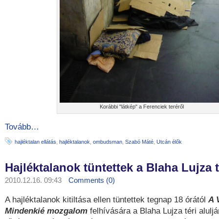
Korábbi "látkép" a Ferenciek teréről
Tovább…
hajléktalan ellátás
,
hajléktalanok
,
ombudsman
,
Szabó Máté
,
Utcán élők
Hajléktalanok tüntettek a Blaha Lujza 
2010.12.16. 09:43
Comments (0)
A hajléktalanok kitiltása ellen tüntettek tegnap 18 órától
A 
Mindenkié mozgalom
felhívására a Blaha Lujza téri alulj