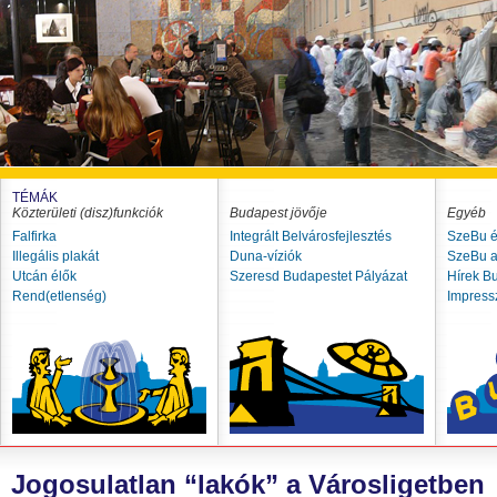
TÉMÁK
Közterületi (disz)funkciók
Budapest jövője
Egyéb
Falfirka
Integrált Belvárosfejlesztés
SzeBu é
Illegális plakát
Duna-víziók
SzeBu a
Utcán élők
Szeresd Budapestet Pályázat
Hírek B
Rend(etlenség)
Impres
Jogosulatlan “lakók” a Városligetben