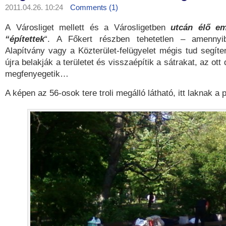
2011.04.26. 10:24
Comments (1)
A Városliget mellett és a Városligetben
utcán élő em
“építettek
“. A Főkert részben tehetetlen – amenny
Alapítvány vagy a Közterület-felügyelet mégis tud segíten
újra belakják a területet és visszaépítik a sátrakat, az ott
megfenyegetik…
A képen az 56-osok tere troli megálló látható, itt laknak a