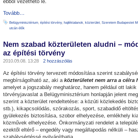
ebből vezethető le.
Tovább…
Belügyminisztérium
,
építési törvény
,
hajléktalanok
,
közterület
,
Szeretem Budapestet 
utcán élők
Nem szabad közterületen aludni – mó
az építési törvény
2010.09.08. 13:28
2 hozzászólás
Az építési törvény tervezett módosítása szerint szabálysér
megbírságolható az, aki a
közterületet nem arra a célra 
amelyet a jogszabály meghatároz, hanem például ott lakik 
törvényjavaslat a Belügyminisztérium honlapján jelent meg.
szerint a közterület rendeltetése: a közúti közlekedés bizto
stb.), kikapcsolódás, szórakozás, sport, szabadidő eltöltés
gyülekezés biztosítása, szobor elhelyezése, emlékhely kia
közművek elhelyezése. Önkormányzati rendelet a települé
ezektől eltérő – engedély vagy megállapodás nélküli – has
szabálysértéssé nyilváníthatja.