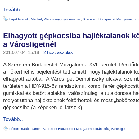
Tovább…
hajléktalanok
,
Menhely Alapítvány
,
nyilvános wc
,
Szeretem Budapestet Mozgalom
,
utc
Elhagyott gépkocsiba hajléktalanok kö
a Városligetnél
2010.07.04. 15:18
2 hozzászólás
A Szeretem Budapestet Mozgalom a XVI. kerületi Rendőrk
a Főkertnél is bejelentést tett amiatt, hogy hajléktalanok k
elhagyott autóba. A Városliget Dembinszky utcával szem
területén a HDY-915-ös rendszámú, kombi fehér gépkocsit 
gumikkal és betört ablakkal valószínűleg a tulajdonosa hag
melyet utána hajléktalanok feltörhettek és most „beköltözt
gépkocsiba (a képeken jól látszik).
Tovább…
Főkert
,
hajléktalanok
,
Szeretem Budapestet Mozgalom
,
utcán élők
,
Városliget