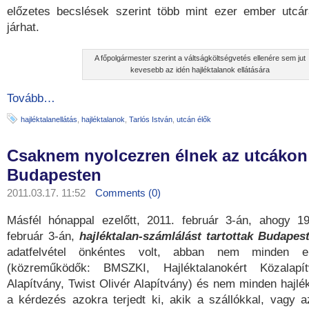
előzetes becslések szerint több mint ezer ember utcár
járhat.
A főpolgármester szerint a váltságköltségvetés ellenére sem jut
kevesebb az idén hajléktalanok ellátására
Tovább…
hajléktalanellátás
,
hajléktalanok
,
Tarlós István
,
utcán élők
Csaknem nyolcezren élnek az utcákon
Budapesten
2011.03.17. 11:52
Comments (0)
Másfél hónappal ezelőtt, 2011. február 3-án, ahogy 1
február 3-án,
hajléktalan-számlálást tartottak Budapes
adatfelvétel önkéntes volt, abban nem minden el
(közreműködők: BMSZKI, Hajléktalanokért Közalapí
Alapítvány, Twist Olivér Alapítvány) és nem minden hajlék
a kérdezés azokra terjedt ki, akik a szállókkal, vagy 