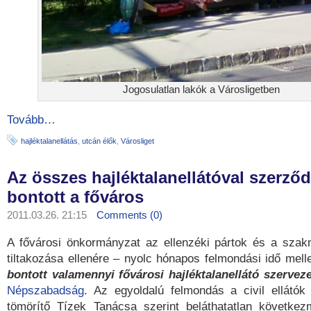
Jogosulatlan lakók a Városligetben
Tovább…
hajléktalanellátás
,
utcán élők
,
Városliget
Az összes hajléktalanellátóval szerződ
bontott a főváros
2011.03.26. 21:15
Comments (0)
A fővárosi önkormányzat az ellenzéki pártok és a szak
tiltakozása ellenére – nyolc hónapos felmondási idő mell
bontott valamennyi fővárosi hajléktalanellátó szerveze
Népszabadság
. Az egyoldalú felmondás a civil ellátók
tömörítő Tízek Tanácsa szerint beláthatatlan követke