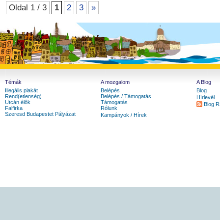
Oldal 1 / 3
1
2
3
»
Témák
A mozgalom
A Blog
Illegális plakát
Belépés
Blog
Rend(etlenség)
Belépés / Támogatás
Hírlevél
Utcán élők
Támogatás
Blog 
Falfirka
Rólunk
Szeresd Budapestet Pályázat
Kampányok / Hírek