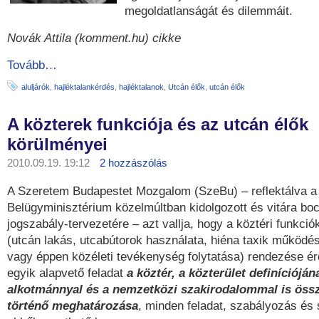
megoldatlanságát és dilemmáit.
Novák Attila (komment.hu) cikke
Tovább…
aluljárók
,
hajléktalankérdés
,
hajléktalanok
,
Utcán élők
,
utcán élők
A közterek funkciója és az utcán élők
körülményei
2010.09.19. 19:12
2 hozzászólás
A Szeretem Budapestet Mozgalom (SzeBu) – reflektálva a
Belügyminisztérium közelmúltban kidolgozott és vitára boc
jogszabály-tervezetére – azt vallja, hogy a köztéri funkci
(utcán lakás, utcabútorok használata, hiéna taxik működé
vagy éppen közéleti tevékenység folytatása) rendezése é
egyik alapvető feladat
a köztér, a közterület definícióján
alkotmánnyal és a nemzetközi szakirodalommal is ös
történő meghatározása
, minden feladat, szabályozás és