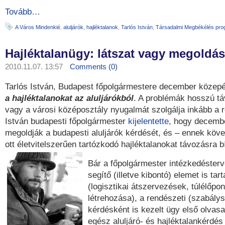
Tovább…
A Város Mindenkié
,
aluljárók
,
hajléktalanok
,
Tarlós István
,
Társadalmi Megbékélés pro
Hajléktalanügy: látszat vagy megoldá
2010.11.07. 13:57
Comments (0)
Tarlós István, Budapest főpolgármestere december közep
a hajléktalanokat az aluljárókból
. A problémák hosszú t
vagy a városi középosztály nyugalmát szolgálja inkább a r
István budapesti főpolgármester
kijelentette
, hogy decemb
megoldják a budapesti aluljárók kérdését, és – ennek köv
ott életvitelszerűen tartózkodó hajléktalanokat távozásra bí
Bár a főpolgármester intézkedésterv
segítő (illetve kibontó) elemet is tar
(logisztikai átszervezések, túlélőpo
létrehozása), a rendészeti (szabálys
kérdésként is kezelt ügy első olvasat
egész aluljáró- és hajléktalankérdé