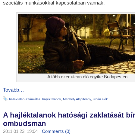
szociális munkásokkal kapcsolatban vannak.
A több ezer utcán élő egyike Budapesten
Tovább…
hajléktalan-számlálás
,
hajléktalanok
,
Menhely Alapítvány
,
utcán élők
A hajléktalanok hatósági zaklatását bír
ombudsman
2011.01.23. 19:04
Comments (0)