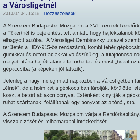
a Városligetnél
2010.07.04. 15:18
Hozzászólások
A Szeretem Budapestet Mozgalom a XVI. kerületi Rendőrk
a Főkertnél is bejelentést tett amiatt, hogy hajléktalanok k
elhagyott autóba. A Városliget Dembinszky utcával szem
területén a HDY-915-ös rendszámú, kombi fehér gépkocsit 
gumikkal és betört ablakkal valószínűleg a tulajdonosa hag
melyet utána hajléktalanok feltörhettek és most „beköltözt
gépkocsiba (a képeken jól látszik).
Jelenleg a nagy meleg miatt napközben a Városligetben ta
„élnek”, de a holmikat a gépkocsiban tárolják, körülötte, a
kosz, a betört ablakon ponyva. Esténként kinyitják a gépko
ruhát szárítanak, felállítanak egy ponyvát az ajtónál, stb.
A Szeretem Budapestet Mozgalom várja a Rendőrkapitány
visszajelzését és mihamarabbi intézkedését.