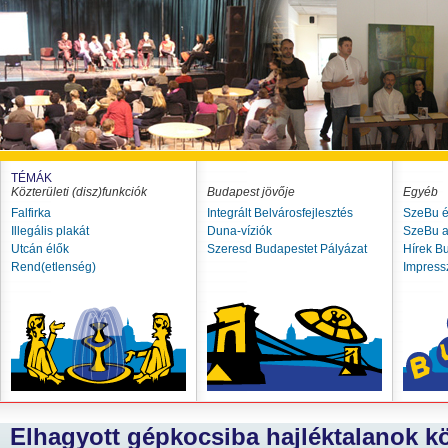
TÉMÁK
Közterületi (disz)funkciók
Budapest jövője
Egyéb
Falfirka
Integrált Belvárosfejlesztés
SzeBu é
Illegális plakát
Duna-víziók
SzeBu a
Utcán élők
Szeresd Budapestet Pályázat
Hírek B
Rend(etlenség)
Impres
Elhagyott gépkocsiba hajléktalanok kö