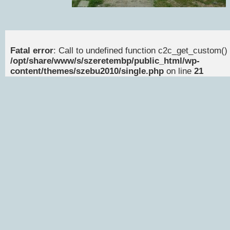
Fatal error
: Call to undefined function c2c_get_custom() 
/opt/share/www/s/szeretembp/public_html/wp-
content/themes/szebu2010/single.php
on line
21