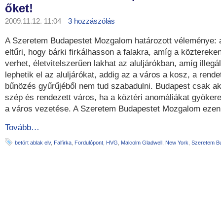
őket!
2009.11.12. 11:04
3 hozzászólás
A Szeretem Budapestet Mozgalom határozott véleménye: 
eltűri, hogy bárki firkálhasson a falakra, amíg a köztereken
verhet, életvitelszerűen lakhat az aluljárókban, amíg illegá
lephetik el az aluljárókat, addig az a város a kosz, a rend
bűnözés gyűrűjéből nem tud szabadulni. Budapest csak akk
szép és rendezett város, ha a köztéri anomáliákat gyöker
a város vezetése. A Szeretem Budapestet Mozgalom ezen 
Tovább…
betört ablak elv
,
Falfirka
,
Fordulópont
,
HVG
,
Malcolm Gladwell
,
New York
,
Szeretem B