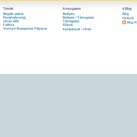
Témák
A mozgalom
A Blog
Illegális plakát
Belépés
Blog
Rend(etlenség)
Belépés / Támogatás
Hírlevél
Utcán élők
Támogatás
Blog 
Falfirka
Rólunk
Szeresd Budapestet Pályázat
Kampányok / Hírek