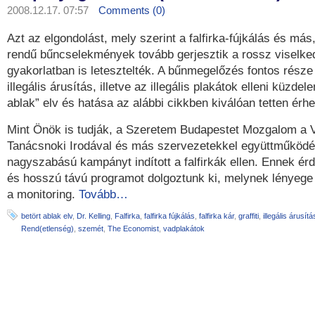
2008.12.17. 07:57
Comments (0)
Azt az elgondolást, mely szerint a falfirka-fújkálás és má
rendű bűncselekmények tovább gerjesztik a rossz viselke
gyakorlatban is letesztelték. A bűnmegelőzés fontos része 
illegális árusítás, illetve az illegális plakátok elleni küzdel
ablak” elv és hatása az alábbi cikkben kiválóan tetten érhe
Mint Önök is tudják, a Szeretem Budapestet Mozgalom a V
Tanácsnoki Irodával és más szervezetekkel együttműköd
nagyszabású kampányt indított a falfirkák ellen. Ennek ér
és hosszú távú programot dolgoztunk ki, melynek lényeg
a monitoring.
Tovább…
betört ablak elv
,
Dr. Kelling
,
Falfirka
,
falfirka fújkálás
,
falfirka kár
,
graffiti
,
illegális árusítá
Rend(etlenség)
,
szemét
,
The Economist
,
vadplakátok