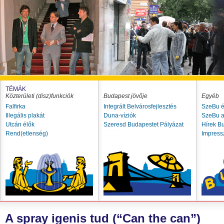
TÉMÁK
Közterületi (disz)funkciók
Budapest jövője
Egyéb
Falfirka
Integrált Belvárosfejlesztés
SzeBu é
Illegális plakát
Duna-víziók
SzeBu a
Utcán élők
Szeresd Budapestet Pályázat
Hírek B
Rend(etlenség)
Impres
A spray igenis tud (“Can the can”)