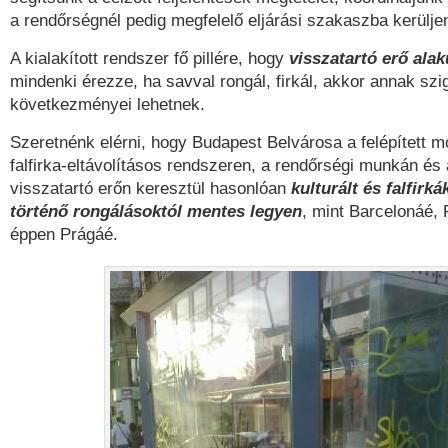
a rendőrségnél pedig megfelelő eljárási szakaszba kerülj
A kialakított rendszer fő pillére, hogy
visszatartó erő alak
mindenki érezze, ha savval rongál, firkál, akkor annak szi
következményei lehetnek.
Szeretnénk elérni, hogy Budapest Belvárosa a felépített m
falfirka-eltávolításos rendszeren, a rendőrségi munkán és a
visszatartó erőn keresztül hasonlóan
kulturált és falfirká
történő rongálásoktól mentes legyen
, mint Barcelonáé,
éppen Prágáé.