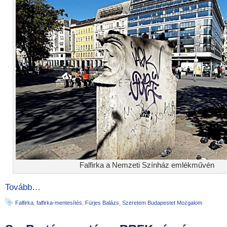
Falfirka a Nemzeti Színház emlékművén
Tovább…
Falfirka
,
falfirka-mentesítés
,
Fürjes Balázs
,
Szeretem Budapestet Mozgalom