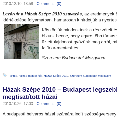
2010.12.10. 13:59
Comments (0)
Lezárult a Házak Szépe 2010 szavazás
, az eredmények 
kiértékelése folyamatban, hamarosan kihirdetjük a nyertes
Köszönjük mindenkinek a részvételt é
bízunk benne, hogy egyre több társas
üzlettulajdonost győzünk meg arról, mi
falfirka-mentesítés!
Szeretem Budapestet Mozgalom
Falfirka
,
falfirka-mentesítés
,
Házak Szépe 2010
,
Szeretem Budapestet Mozgalom
Házak Szépe 2010 – Budapest legsze
megtisztított házai
2010.10.26. 17:03
Comments (0)
A budapesti belváros házai számára indít szépségverseny