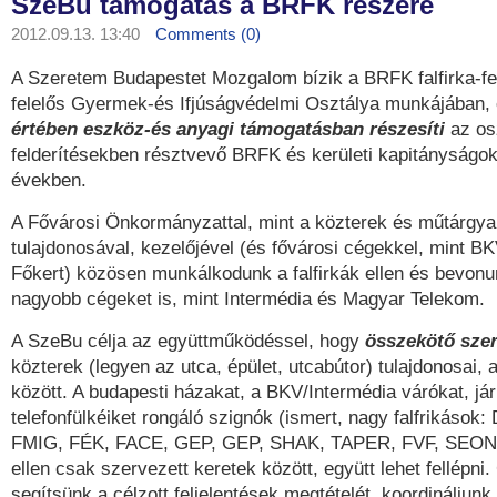
SzeBu támogatás a BRFK részére
2012.09.13. 13:40
Comments (0)
A Szeretem Budapestet Mozgalom bízik a BRFK falfirka-fe
felelős Gyermek-és Ifjúságvédelmi Osztálya munkájában,
értében eszköz-és anyagi támogatásban részesíti
az osz
felderítésekben résztvevő BRFK és kerületi kapitányságo
években.
A Fővárosi Önkormányzattal, mint a közterek és műtárgy
tulajdonosával, kezelőjével (és fővárosi cégekkel, mint B
Főkert) közösen munkálkodunk a falfirkák ellen és bevon
nagyobb cégeket is, mint Intermédia és Magyar Telekom.
A SzeBu célja az együttműködéssel, hogy
összekötő szer
közterek (legyen az utca, épület, utcabútor) tulajdonosai, 
között. A budapesti házakat, a BKV/Intermédia várókat, já
telefonfülkéiket rongáló szignók (ismert, nagy falfrikáso
FMIG, FÉK, FACE, GEP, GEP, SHAK, TAPER, FVF, SEO
ellen csak szervezett keretek között, együtt lehet fellépni
segítsünk a célzott feljelentések megtételét, koordináljunk