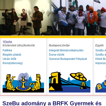
TÉMÁK
Közterületi (disz)funkciók
Budapest jövője
Egyéb
Falfirka
Integrált Belvárosfejlesztés
SzeBu é
Illegális plakát
Duna-víziók
SzeBu a
Utcán élők
Szeresd Budapestet Pályázat
Hírek B
Rend(etlenség)
Impres
SzeBu adomány a BRFK Gyermek és