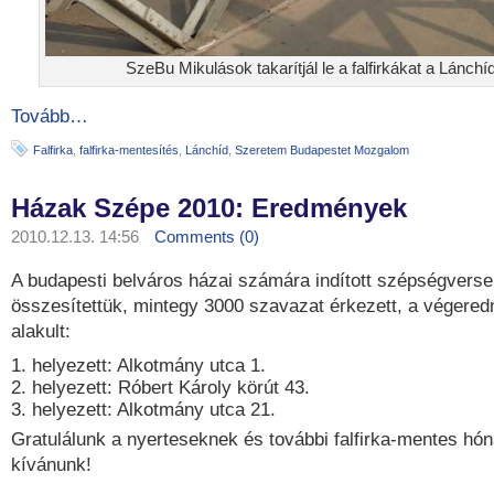
SzeBu Mikulások takarítjál le a falfirkákat a Lánchíd
Tovább…
Falfirka
,
falfirka-mentesítés
,
Lánchíd
,
Szeretem Budapestet Mozgalom
Házak Szépe 2010: Eredmények
2010.12.13. 14:56
Comments (0)
A budapesti belváros házai számára indított szépségvers
összesítettük, mintegy 3000 szavazat érkezett, a végere
alakult:
1. helyezett:
Alkotmány utca 1.
2. helyezett:
Róbert Károly körút 43.
3. helyezett:
Alkotmány utca 21.
Gratulálunk a nyerteseknek és további falfirka-mentes hó
kívánunk!