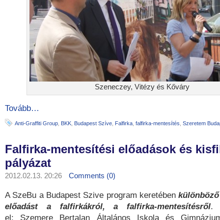
Szeneczey, Vitézy és Kőváry
Tovább…
Anti-Graffiti Group
,
BKK
,
Budapest Szíve
,
Falfirka
,
falfirka-mentesítés
,
Szeretem Buda
Falfirka-mentesítési előadások és kisf
pályázat
2012.02.13. 20:26
Comments (0)
A SzeBu a Budapest Szive program keretében
különböző 
előadást a falfirkákról, a falfirka-mentesítésről
. 
el: Szemere Bertalan Általános Iskola és Gimnáziu