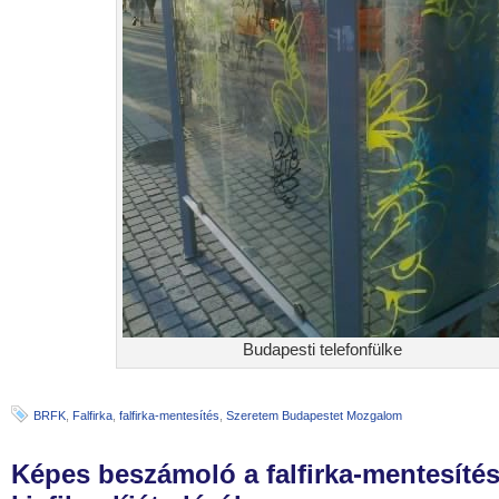
Budapesti telefonfülke
BRFK
,
Falfirka
,
falfirka-mentesítés
,
Szeretem Budapestet Mozgalom
Képes beszámoló a falfirka-mentesítés