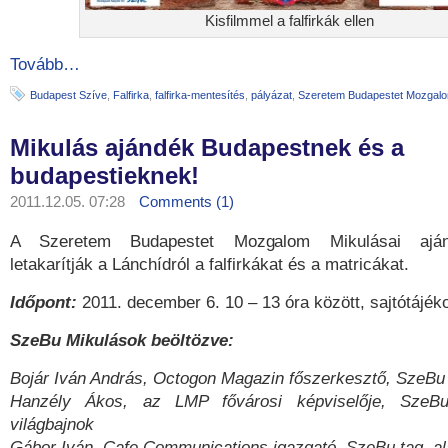
Kisfilmmel a falfirkák ellen
Tovább…
Budapest Szíve
,
Falfirka
,
falfirka-mentesítés
,
pályázat
,
Szeretem Budapestet Mozgal
Mikulás ajándék Budapestnek és a
budapestieknek!
2011.12.05. 07:28
Comments (1)
A Szeretem Budapestet Mozgalom Mikulásai aján
letakarítják a Lánchídról a falfirkákat és a matricákat.
Időpont:
2011. december 6. 10 – 13 óra között, sajtótájéko
SzeBu Mikulások beöltözve:
Bojár Iván András, Octogon Magazin főszerkesztő, SzeBu 
Hanzély Ákos, az LMP fővárosi képviselője, SzeBu
világbajnok
Gábor Iván, Cafe Communications igazgató, SzeBu tag, al