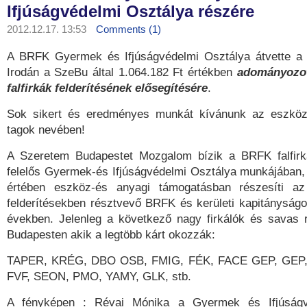
Ifjúságvédelmi Osztálya részére
2012.12.17. 13:53
Comments (1)
A BRFK Gyermek és Ifjúságvédelmi Osztálya átvette a 
Irodán a SzeBu által 1.064.182 Ft értékben
adományozot
falfirkák felderítésének elősegítésére
.
Sok sikert és eredményes munkát kívánunk az eszkö
tagok nevében!
A Szeretem Budapestet Mozgalom bízik a BRFK falfirka-
felelős Gyermek-és Ifjúságvédelmi Osztálya munkájában, e
értében eszköz-és anyagi támogatásban részesíti az
felderítésekben résztvevő BRFK és kerületi kapitányság
években. Jelenleg a következő nagy firkálók és savas 
Budapesten akik a legtöbb kárt okozzák:
TAPER, KRÉG, DBO OSB, FMIG, FÉK, FACE GEP, GEP
FVF, SEON, PMO, YAMY, GLK, stb.
A fényképen : Révai Mónika a Gyermek és Ifjúságv