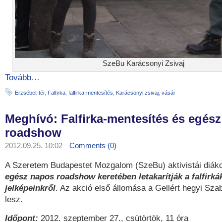
SzeBu Karácsonyi Zsivaj
Tovább…
Erzsébet-tér
,
Falfirka
,
falfirka-mentesítés
,
Karácsonyi zsivaj
,
vásár
Meghívó: Falfirka-mentesítés és egés
roadshow
2012.09.25. 10:02
Comments (0)
A Szeretem Budapestet Mozgalom (SzeBu) aktivistái diáko
egész napos roadshow keretében letakarítják a falfirká
jelképeinkről
. Az akció első állomása a Gellért hegyi Sz
lesz.
Időpont:
2012. szeptember 27., csütörtök, 11 óra