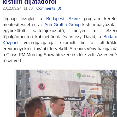
kisfilm díjátadóról
2012.03.24. 11:39
Comments (0)
Tegnap lezajlott a
Budapest Szíve
program keretéb
mentesítéssel és az
Anti-Graffiti Group
kisfilm pályázatán
egybekötött sajtótájékoztató, melyen dr. Sze
főpolgármesteri kabinetfőnök és Vitézy Dávid, a
Budape
Központ
vezérigazgatója számolt be a falfirkákka
eredményekről, további tervekről. A rendezvény házigazdá
a Class FM Morning Show hírszerkesztője volt. Az esem
részt vett.