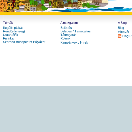
Témák
A mozgalom
A Blog
Illegális plakát
Belépés
Blog
Rend(etlenség)
Belépés / Támogatás
Hírlevél
Utcán élők
Támogatás
Blog 
Falfirka
Rólunk
Szeresd Budapestet Pályázat
Kampányok / Hírek