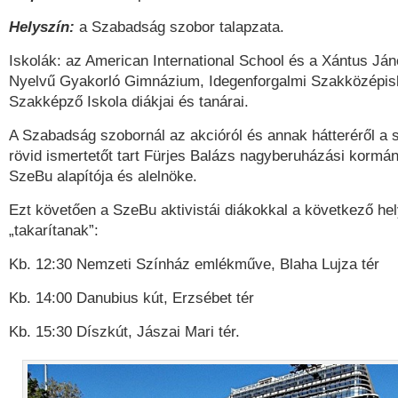
Helyszín:
a Szabadság szobor talapzata.
Iskolák: az American International School és a Xántus Ján
Nyelvű Gyakorló Gimnázium, Idegenforgalmi Szakközépis
Szakképző Iskola diákjai és tanárai.
A Szabadság szobornál az akcióról és annak hátteréről a 
rövid ismertetőt tart Fürjes Balázs nagyberuházási kormán
SzeBu alapítója és alelnöke.
Ezt követően a SzeBu aktivistái diákokkal a következő he
„takarítanak”:
Kb. 12:30 Nemzeti Színház emlékműve, Blaha Lujza tér
Kb. 14:00 Danubius kút, Erzsébet tér
Kb. 15:30 Díszkút, Jászai Mari tér.