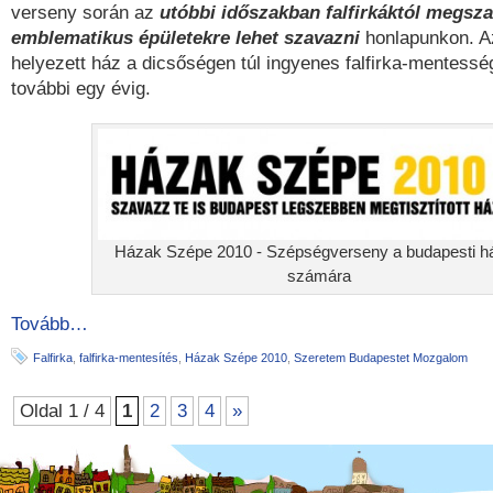
verseny során az
utóbbi időszakban falfirkáktól megsza
emblematikus épületekre lehet szavazni
honlapunkon. A
helyezett ház a dicsőségen túl ingyenes falfirka-mentessé
további egy évig.
Házak Szépe 2010 - Szépségverseny a budapesti h
számára
Tovább…
Falfirka
,
falfirka-mentesítés
,
Házak Szépe 2010
,
Szeretem Budapestet Mozgalom
Oldal 1 / 4
1
2
3
4
»