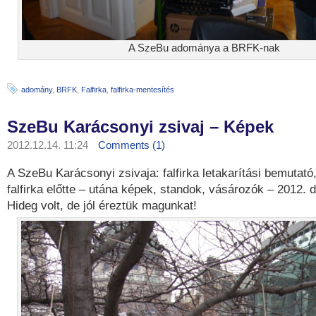
A SzeBu adománya a BRFK-nak
adomány
,
BRFK
,
Falfirka
,
falfirka-mentesítés
SzeBu Karácsonyi zsivaj – Képek
2012.12.14. 11:24
Comments (1)
A SzeBu Karácsonyi zsivaja: falfirka letakarítási bemutat
falfirka előtte – utána képek, standok, vásározók – 2012.
Hideg volt, de jól éreztük magunkat!