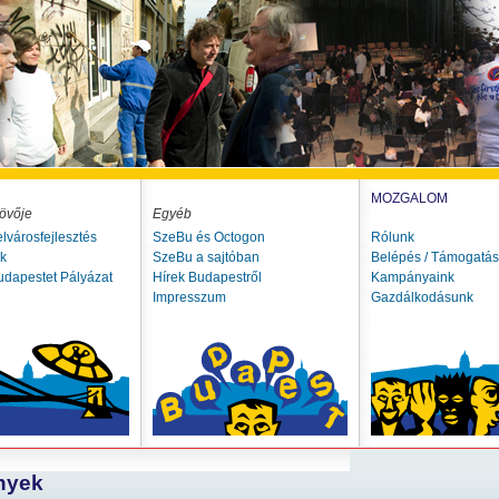
MOZGALOM
övője
Egyéb
elvárosfejlesztés
SzeBu és Octogon
Rólunk
ók
SzeBu a sajtóban
Belépés / Támogatás
udapestet Pályázat
Hírek Budapestről
Kampányaink
Impresszum
Gazdálkodásunk
nyek