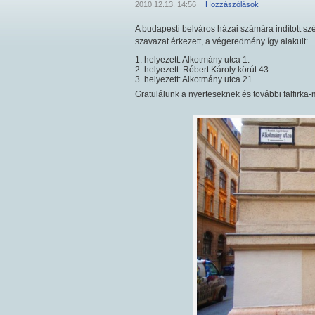
2010.12.13. 14:56
Hozzászólások
A budapesti belváros házai számára indított s
szavazat érkezett, a végeredmény így alakult:
1. helyezett:
Alkotmány utca 1.
2. helyezett:
Róbert Károly körút 43.
3. helyezett:
Alkotmány utca 21.
Gratulálunk a nyerteseknek és további falfirka