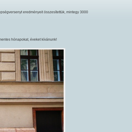
zépségversenyt eredményeit összesítettük, mintegy 3000
-mentes hónapokat, éveket kívánunk!