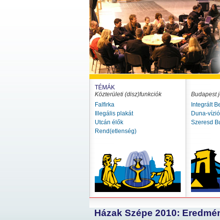
TÉMÁK
Közterületi (disz)funkciók
Budapest j
Falfirka
Integrált B
Illegális plakát
Duna-vízi
Utcán élők
Szeresd B
Rend(etlenség)
Házak Szépe 2010: Eredmé