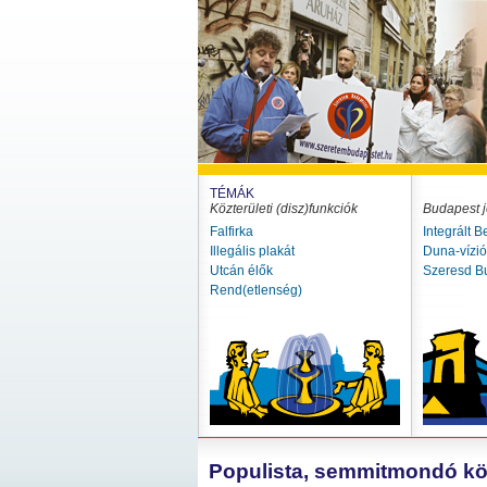
TÉMÁK
Közterületi (disz)funkciók
Budapest j
Falfirka
Integrált B
Illegális plakát
Duna-vízi
Utcán élők
Szeresd B
Rend(etlenség)
Populista, semmitmondó k