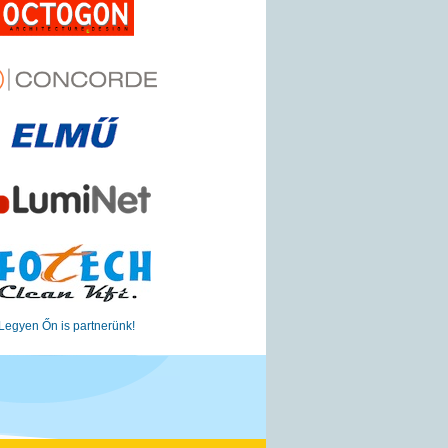
Legyen Őn is partnerünk!