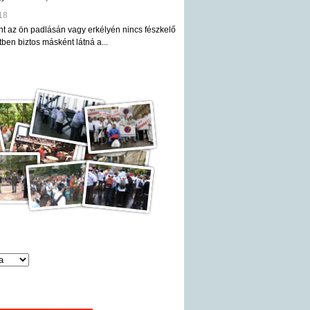
18
nt az ön padlásán vagy erkélyén nincs fészkelő
ben biztos másként látná a...