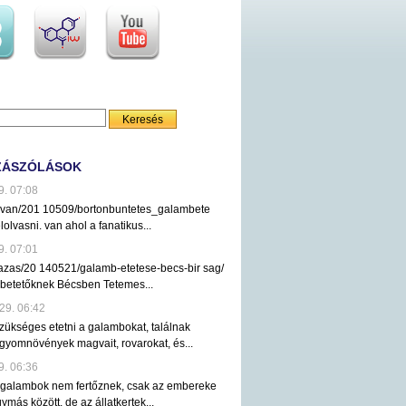
ZÁSZÓLÁSOK
9. 07:08
ezvan/201 10509/bortonbuntetes_galambete
lolvasni. van ahol a fanatikus...
9. 07:01
tazas/20 140521/galamb-etetese-becs-bir sag/
mbetetőknek Bécsben Tetemes...
29. 06:42
ükséges etetni a galambokat, találnak
gyomnövények magvait, rovarokat, és...
9. 06:36
 galambok nem fertőznek, csak az embereke
ymás között, de az állatkertek...