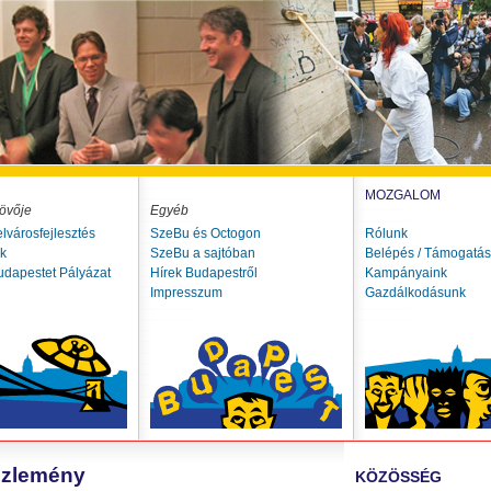
MOZGALOM
övője
Egyéb
elvárosfejlesztés
SzeBu és Octogon
Rólunk
ók
SzeBu a sajtóban
Belépés / Támogatás
udapestet Pályázat
Hírek Budapestről
Kampányaink
Impresszum
Gazdálkodásunk
özlemény
KÖZÖSSÉG