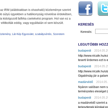
az IRM (alábbiakban is olvasható) közleménye szerint
kisebb súlyú ügyekben a hatékonyság növelése érdekében,
ala kidolgozott falfirka cselekvési program. Hol van ez a
ltitkolták eddig, vagy egyáltalán el sem készült.
KERESÉS
Keresés:
özlemény
,
Lát-Kép Egyesület
,
szabálysértés
,
Szeretem
LEGUTÓBBI HOZ
budapesti
2014.05.2
http://www.nlcafe.hu/
tesert/ érdemes ezt is e
budapesti
2014.05.2
http://www.nlcafe.hu/u
Gigabírság jár a gala
madárvédő
2014.05.
Nyáron valóban nem sz
természetes eleséget (
budapesti
2014.05.2
a madárvédő szerint a
terjesztenek kórokat eg