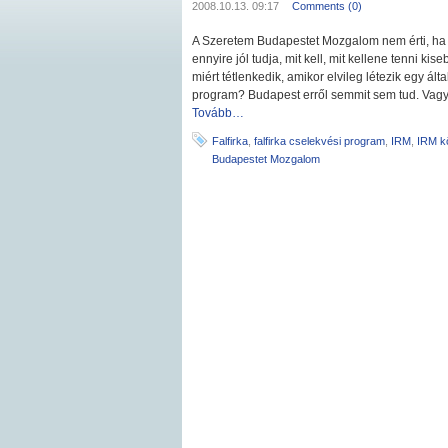
2008.10.13. 09:17
Comments (0)
A Szeretem Budapestet Mozgalom nem érti, ha 
ennyire jól tudja, mit kell, mit kellene tenni 
miért tétlenkedik, amikor elvileg létezik egy ált
program? Budapest erről semmit sem tud. Vagy e
Tovább…
Falfirka
,
falfirka cselekvési program
,
IRM
,
IRM k
Budapestet Mozgalom