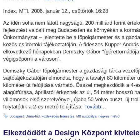
Index, MTI. 2006. január 12., csütörtök 16:28
Az idén soha nem látott nagyságú, 200 milliárd forint érté
fejlesztést valósít meg Budapesten és környékén a kormá
Önkormányzat – jelentette be a főpolgármester és a gazda
közös csütörtöki tájékoztatóján. A fideszes Kupper András
elkövetkező hónapokban Demszky Gábor “ígérettornádója
végigsöpörni a városon”.
Demszky Gábor főpolgármester a gazdasági tárca vezetőjév
sajtótájékoztatóján elmondta, hogy a tavalyi 80 kilométer 
kilométer út felújítása várható. Ősszel megkezdődik a 4-e
alagútfúrása, áprilistól érkeznek az új, 54 méter hosszú n
villamosok első szerelvényei, újabb 50 Volvo buszt, új tro
folytatódik a 2-es metró felújítása.
Tovább…
Budapest
,
Duna-híd
,
közlekedés fejlesztés
,
M0 autópálya
,
négyes metró
Elkezdődött a Design Központ kivitele