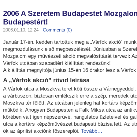
2006 A Szeretem Budapestet Mozgalo
Budapestért!
2006.01.10. 12:24
Comments (0)
Január 17-én, kedden tartottuk meg a „Várfok akció” mun
megmozdulásunk első megbeszélését. Júniusban a Szere
Mozgalom egy művészeti akció megvalósítását tervezi: Az 
Várfok utcában szabadtéri kiállítást rendezünk!
A kiállítás megnyitója június 15-én 16 órakor lesz a Várfok 
A „Várfok akció” rövid leírása
A Várfok utca a Moszkva teret köti össze a Várnegyeddel. 
a várbuszon, biztosan emlékszik erre a szép, meredek utc
Moszkva tér fölött. Az utcában jelenleg hat kortárs képzőm
működik. Ahogyan Budapesten a Falk Miksa utca az antikv
körében vált igen népszerűvé, hangulatos üzleteivel és gal
utca a kortárs képzőművészet budapesti bázisa lett. Az utc
ők az áprilisi akciónk főszereplői.
Tovább…