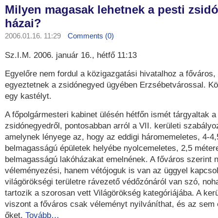
Milyen magasak lehetnek a pesti zsid
házai?
2006.01.16. 11:29
Comments (0)
Sz.I.M. 2006. január 16., hétfő 11:13
Egyelőre nem fordul a közigazgatási hivatalhoz a főváros,
egyeztetnek a zsidónegyed ügyében Erzsébetvárossal. Kö
egy kastélyt.
A főpolgármesteri kabinet ülésén hétfőn ismét tárgyaltak a 
zsidónegyedről, pontosabban arról a VII. kerületi szabályoz
amelynek lényege az, hogy az eddigi háromemeletes, 4-4,
belmagasságú épületek helyébe nyolcemeletes, 2,5 méter
belmagasságú lakóházakat emelnének. A főváros szerint 
véleményezési, hanem vétójoguk is van az üggyel kapcso
világörökségi területre rávezető védőzónáról van szó, noh
tartozik a szorosan vett Világörökség kategóriájába. A kerü
viszont a főváros csak véleményt nyilváníthat, és az sem é
őket.
Tovább…