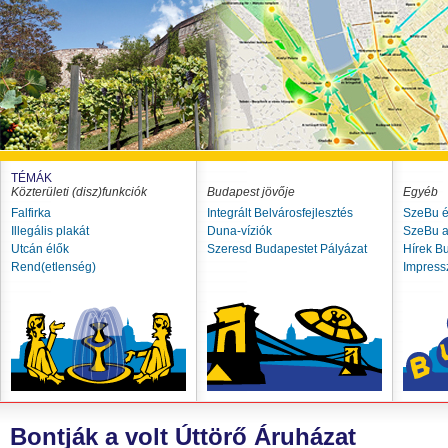
TÉMÁK
Közterületi (disz)funkciók
Budapest jövője
Egyéb
Falfirka
Integrált Belvárosfejlesztés
SzeBu é
Illegális plakát
Duna-víziók
SzeBu a
Utcán élők
Szeresd Budapestet Pályázat
Hírek B
Rend(etlenség)
Impres
Bontják a volt Úttörő Áruházat