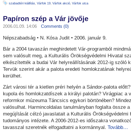
szabadtéri kiállítás
,
Várfok 19
,
Várfok akció
,
Várfok utca
Papíron szép a Vár jövője
2006.01.09. 14:06
Comments (0)
Népszabadság • N. Kósa Judit • 2006. január 9.
Bár a 2004 tavaszán meghirdetett Vár-programból mindmá
sem valósult meg, a Kulturális Örökségvédelmi Hivatal sza
elkészítették a budai Vár helyreállításának 2012-ig szóló k
Tervük szerint akár a palota eredeti homlokzatának helyreál
kerülhet.
Zárt városi tér a kietlen préri helyén a Sándor-palota előtt
kupola és homlokzatdíszek a királyi palotán? Virágpiac a 
reformkor múzeuma Táncsics egykori börtönében? Mindez
valósulhat. Harmincoldalas tanulmányban foglalta össze a
megújítását célzó javaslatait a Kulturális Örökségvédelmi 
tudományos intézete. A 2006-2012-es időszakra vonatkoz
tavasszal szeretnék elfogadtatni a kormánnyal.
Tovább…