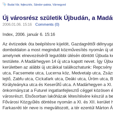
Budai Vár
,
fejlesztés
,
Sándor-palota
,
Várnegyed
Új városrész születik Újbudán, a Mad
2006.01.06. 15:16
Comments (0)
Index, 2006. január 6. 15:16
Az évtizedek óta beépítésre kijelölt, Gazdagréttől délnyug
domboldalon a most megindult közművesítés nyomán új utcá
amelynek elnevezéséről legutóbbi ülésén döntött Újbuda k
testülete. A Madárhegyen 14 új utca kapott nevet. Így Újbu
kerületben az alábbi új utcákkal találkozhatunk: Repcsény 
utca, Facsemete utca, Lucerna köz, Medvetalp utca, Zsázs
lejtő, Zabfu utca, Cickafark utca, Deáki utca, Üröm utca, B
Királyleányka utca és Keserűfű utca. A Madárhegyen a XI. 
önkormányzat a Futurel ingatlanfejlesztő céggel közösen ép
városrészt. Elsősorban lakóházak létesítésére készül a b
Fővárosi Közgyűlés döntése nyomán a XI. és XII. kerület 
Farkasréti tér neve is megváltozott, a tér ezentúl Márton Á