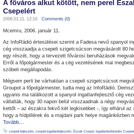
A főváros alkut kötött, nem perel Észa
Csepelért
2006.01.11. 12:16
Comments (0)
Mcemru, 2006. január 11.
Az InfoRádió értesülései szerint a Fadesa nevű spanyol ing
cég visszaadja a csepeli szigetcsúcson megvásárolt 80 he
egy részét, hogy a tervezett fővárosi beruházások megva
Erről a főpolgármester és a cég vezetésének mai megbesz
szóbeli megállapodás.
Mégsem perli be várhatóan a csepeli szigetcsúcsot megv
Groupot a főpolgármester, tudta meg az InfoRádió. Dems
ugyanis ma találkozott a spanyol ingatlanfejlesztő cég veze
vállalták, hogy 30 napon belül visszaadnak a négy megvásá
kettőt – az északra fekvő két legkisebbet -, így elhárul az
hogy a hídpillérek és a majdani park helye magánkézben 
Tovább…
csepeli fejlesztés
,
csepeli ingatlanfejlesztés
,
Észak-Csepel
,
ingatlanbefektetés Csepel