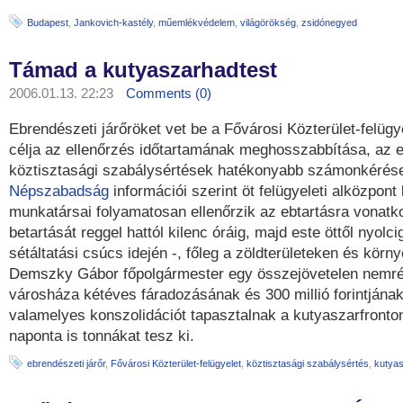
Budapest
,
Jankovich-kastély
,
műemlékvédelem
,
világörökség
,
zsidónegyed
Támad a kutyaszarhadtest
2006.01.13. 22:23
Comments (0)
Ebrendészeti járőröket vet be a Fővárosi Közterület-felügy
célja az ellenőrzés időtartamának meghosszabbítása, az 
köztisztasági szabálysértések hatékonyabb számonkérése
Népszabadság
információi szerint öt felügyeleti alközpont k
munkatársai folyamatosan ellenőrzik az ebtartásra vonat
betartását reggel hattól kilenc óráig, majd este öttől nyolc
sétáltatási csúcs idején -, főleg a zöldterületeken és körn
Demszky Gábor főpolgármester egy összejövetelen nemrég 
városháza kétéves fáradozásának és 300 millió forintján
valamelyes konszolidációt tapasztalnak a kutyaszarfronto
naponta is tonnákat tesz ki.
ebrendészeti járőr
,
Fővárosi Közterület-felügyelet
,
köztisztasági szabálysértés
,
kutya