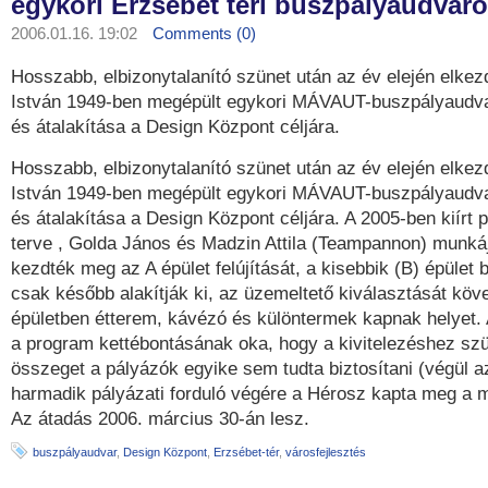
egykori Erzsébet téri buszpályaudvar
2006.01.16. 19:02
Comments (0)
Hosszabb, elbizonytalanító szünet után az év elején elkezd
István 1949-ben megépült egykori MÁVAUT-buszpályaudvar
és átalakítása a Design Központ céljára.
Hosszabb, elbizonytalanító szünet után az év elején elkezd
István 1949-ben megépült egykori MÁVAUT-buszpályaudvar
és átalakítása a Design Központ céljára. A 2005-ben kiírt 
terve , Golda János és Madzin Attila (Teampannon) munkáj
kezdték meg az A épület felújítását, a kisebbik (B) épület b
csak később alakítják ki, az üzemeltető kiválasztását köv
épületben étterem, kávézó és különtermek kapnak helyet.
a program kettébontásának oka, hogy a kivitelezéshez szü
összeget a pályázók egyike sem tudta biztosítani (végül az
harmadik pályázati forduló végére a Hérosz kapta meg a 
Az átadás 2006. március 30-án lesz.
buszpályaudvar
,
Design Központ
,
Erzsébet-tér
,
városfejlesztés