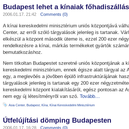
Budapest lehet a kínaiak főhadiszállá
2006.01.17. 21:42
Comments (0)
A kínai kereskedelmi minisztérium uniós központjává válha
Center, az erről szóló tárgyalások jelenleg is tartanak. Vá
elkészül a központ második üteme is, ezzel 200 ezer négy
rendelkezésre a kínai, márkás termékeket gyártók számár
bemutatkozáshoz.
Nem titkoltan Budapestet szeretné uniós központjának a k
kereskedelmi minisztérium, ennek égisze alatt tárgyal az A
egy, a meglevõés a jövõben épülõ infrastruktúrájának hasz
tárgyalások jelenleg is tartanak egy 200 ezer négyzetméte
kereskedelmi központ kialakításáról, egész pontosan az A
nem egy új létesítményrõl van szó.
Tovább…
Asia Center
,
Budapest
,
Kína
,
Kínai Kereskedelmi Minisztérium
Útfelújítási dömping Budapesten
2006.01.17. 16:28
Comments (0)