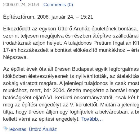
2006.01.24. 20:54
Comments (0)
Építészfórum, 2006. január 24. – 15:21
Elkezdődött az egykori Úttörő Áruház épületének bontása,
szerint teljesen megújulva és részben átépítve szállodána
irodaháznak adjon helyet. A tulajdonos Pretium Ingatlan K
17-én hozzákezdett a bontást előkészítõ munkákhoz – érte
Népszava.
Az épület évek óta áll üresen Budapest egyik legforgalma
időközben életveszélyesnek is nyilvánították, az átalakít
sokáig váratott magára. A jelenlegi tulajdonos is csak mos
munkához, mert, bár 2004. őszén megkérte a bontási enged
hatóságként eljáró VI. kerületi önkormányzattól, csak két 
meg az építési engedélyt az V. kerülettől. Miután a jelenl
tiltja, hogy üresen álljon egy foghíjtelek a belvárosban, a
kellett várni az építési engedélyt.
Tovább…
lebontás
,
Úttörő Áruház