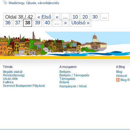
Madárhegy
,
Újbuda
,
városfejlesztés
Oldal 38 / 42
« Első
«
…
10
20
30
…
36
37
38
39
40
…
»
Utolsó »
Témák
A mozgalom
A Blog
Illegális plakát
Belépés
Blog
Rend(etlenség)
Belépés / Támogatás
Hírlevél
Utcán élők
Támogatás
Blog 
Falfirka
Rólunk
Szeresd Budapestet Pályázat
Kampányok / Hírek