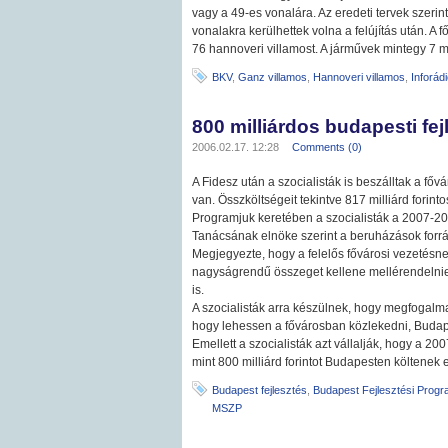
vagy a 49-es vonalára. Az eredeti tervek szeri
vonalakra kerülhettek volna a felújítás után. 
76 hannoveri villamost. A járművek mintegy 7 mi
BKV
,
Ganz villamos
,
Hannoveri villamos
,
Inforád
800 milliárdos budapesti fej
2006.02.17. 12:28
Comments (0)
A Fidesz után a szocialisták is beszálltak a fővá
van. Összköltségeit tekintve 817 milliárd forint
Programjuk keretében a szocialisták a 2007-2
Tanácsának elnöke szerint a beruházások forr
Megjegyezte, hogy a felelős fővárosi vezetésn
nagyságrendű összeget kellene mellérendelnie
is.
A szocialisták arra készülnek, hogy megfogal
hogy lehessen a fővárosban közlekedni, Budapes
Emellett a szocialisták azt vállalják, hogy a 2
mint 800 milliárd forintot Budapesten költenek 
Budapest fejlesztés
,
Budapest Fejlesztési Prog
MSZP