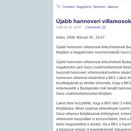
Combino
,
Nagykörút
,
Siemens
,
villamos
Újabb hannoveri villamosok
2006.02.20. 15:07
Comments (0)
Index, 2006. február 20., 15:07
Újabb hannoveri villamosok érkezhetnének Bud
felújítani a Nagykörúton most közlekedõ Ganz
Újabb hannoveri villamosok érkezhetnek Budapes
nagykörúton járó Ganz csuklósvillamosok felújítá
használt hannoveri villamosokat kellene vásáro
hannoveri villamost vásárolhat a BKV. Lakos I
bizottságának az elnöke elmondta, hogy a BKV já
érdemesebb a Budapesten már bevált hannoveri
Ganz csuklósvillamosokat felújítani.
Lakos Imre hozzátette, hogy a BKV idén 3 milliá
felújítására. Mivel szakmai vélemények szerin
Ganz-villamos felújításának költségével, érdem
villamosok használtan is korszerűbbek, mint a f
belül megszülethet a döntés. Ha a BKV a haszn
a tavasszal amúgy is leselejtezendő hatvanéve