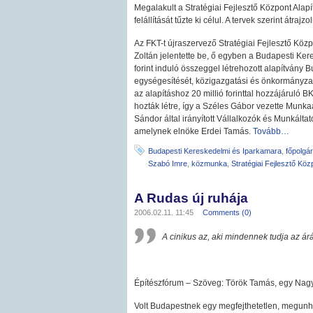
Megalakult a Stratégiai Fejlesztő Központ Ala
felállítását tűzte ki célul. A tervek szerint átrajz
Az FKT-t újraszervező Stratégiai Fejlesztő Közpo
Zoltán jelentette be, ő egyben a Budapesti Kere
forint induló összeggel létrehozott alapítvány B
egységesítését, közigazgatási és önkormányzat
az alapításhoz 20 millió forinttal hozzájáruló B
hozták létre, így a Széles Gábor vezette Mun
Sándor által irányított Vállalkozók és Munkál
amelynek elnöke Erdei Tamás.
Tovább…
Budapesti Kereskedelmi és Iparkamara
,
főpolgá
Szabó Imre
,
közmunka
,
Stratégiai Fejlesztő Köz
A Rudas új ruhája
2006.02.11. 11:45
Comments (0)
A cinikus az, aki mindennek tudja az á
Építészfórum – Szöveg: Török Tamás, egy Na
Volt Budapestnek egy megfejthetetlen, megunh