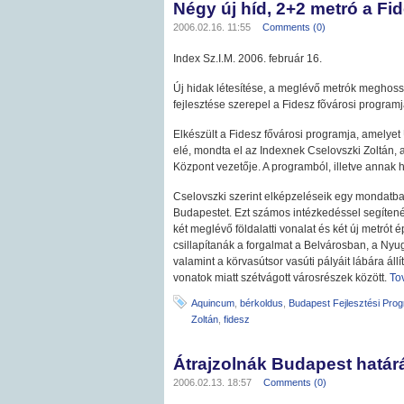
Négy új híd, 2+2 metró a F
2006.02.16. 11:55
Comments (0)
Index Sz.I.M. 2006. február 16.
Új hidak létesítése, a meglévő metrók meghoss
fejlesztése szerepel a Fidesz fõvárosi program
Elkészült a Fidesz fővárosi programja, amelye
elé, mondta el az Indexnek Cselovszki Zoltán,
Központ vezetője. A programból, illetve annak h
Cselovszki szerint elképzeléseik egy mondatb
Budapestet. Ezt számos intézkedéssel segíten
két meglévő földalatti vonalat és két új metró
csillapítanák a forgalmat a Belvárosban, a Nyug
valamint a körvasútsor vasúti pályáit lábára ál
vonatok miatt szétvágott városrészek között.
To
Aquincum
,
bérkoldus
,
Budapest Fejlesztési Pro
Zoltán
,
fidesz
Átrajzolnák Budapest határ
2006.02.13. 18:57
Comments (0)