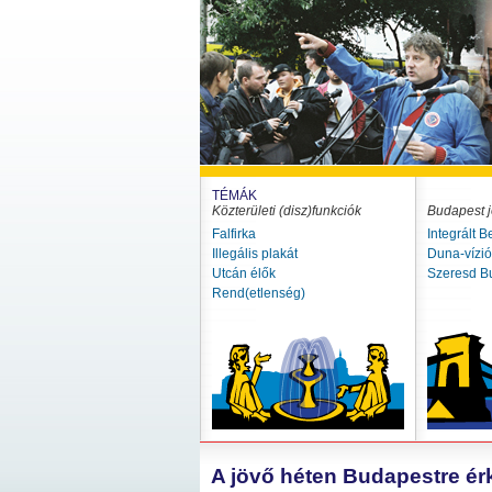
TÉMÁK
Közterületi (disz)funkciók
Budapest j
Falfirka
Integrált B
Illegális plakát
Duna-vízi
Utcán élők
Szeresd B
Rend(etlenség)
A jövő héten Budapestre ér