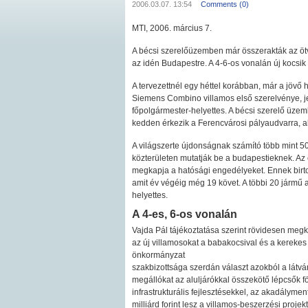
2006.03.07. 13:54
Comments (0)
MTI, 2006. március 7.
A bécsi szerelőüzemben már összerakták az öt
az idén Budapestre. A 4-6-os vonalán új kocsik
A tervezettnél egy héttel korábban, már a jövő 
Siemens Combino villamos első szerelvénye, je
főpolgármester-helyettes. A bécsi szerelő üzem
kedden érkezik a Ferencvárosi pályaudvarra, ah
A világszerte újdonságnak számító több mint 50
közterületen mutatják be a budapestieknek. Az
megkapja a hatósági engedélyeket. Ennek birtok
amit év végéig még 19 követ. A többi 20 jármű a
helyettes.
A 4-es, 6-os vonalán
Vajda Pál tájékoztatása szerint rövidesen meg
az új villamosokat a babakocsival és a kerekes 
önkormányzat
szakbizottsága szerdán választ azokból a látvá
megállókat az aluljárókkal összekötő lépcsők f
infrastrukturális fejlesztésekkel, az akadályme
milliárd forint lesz a villamos-beszerzési projekt