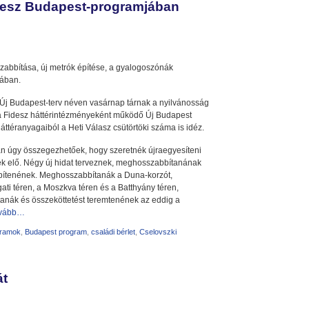
idesz Budapest-programjában
zabbítása, új metrók építése, a gyalogoszónák
jában.
t Új Budapest-terv néven vasárnap tárnak a nyilvánosság
 a Fidesz háttérintézményeként működő Új Budapest
áttéranyagaiból a Heti Válasz csütörtöki száma is idéz.
an úgy összegezhetőek, hogy szeretnék újraegyesíteni
ék elő. Négy új hidat terveznek, meghosszabbítanának
t építenének. Meghosszabbítanák a Duna-korzót,
ati téren, a Moszkva téren és a Batthyány téren,
lítanák és összeköttetést teremtenének az eddig a
vább…
gramok
,
Budapest program
,
családi bérlet
,
Cselovszki
át