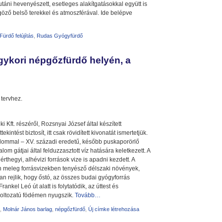
utáni hevenyészett, esetleges alakítgatásokkal együtt is
űgöző belsõ terekkel és atmoszférával. Ide belépve
ürdő felújítás
,
Rudas Gyógyfürdő
gykori népgőzfürdő helyén, a
 tervhez.
 Kft. részéről, Rozsnyai József által készített
intést biztosít, itt csak rövidített kivonatát ismertetjük.
alommal – XV. századi eredetű, később puskaporörlő
m gátjai által felduzzasztott víz hatására keletkezett. A
érthegyi, alhévizi források vize is apadni kezdett. A
n meleg forrásvizekben tenyésző délszaki növények,
ban rejlik, hogy őstó, az összes budai gyógyforrás
nkel Leó út alatt is folytatódik, az úttest és
a boltozatú födémen nyugszik.
Tovább…
,
Molnár János barlag
,
népgőzfürdő
,
Új címke létrehozása