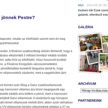
Meli
2014.05.29. 06:
Kedves mk! Ezek szeri
galamb, ellenkező eset
 jönnek Pestre?
GALÉRIA
apestre, miután az InfoRádió szerint nem éri meg
-gyártmányokat.
tre. A fővárosi szakbizottság ülésén felmerült, hogy a
sára elkülönített 3 milliárd forintból inkább további
lni, adta hírül az InfoRádió. Húsz-huszonöt további
mre, a Fővárosi Közgyűlés városüzemeltetési
rműfelújítási keretérõl tárgyalva derült ki, hogy
 villamosokból vásárolni, mint a nagykörúton járó
ARCHÍVUM
rd forintot szán főleg a Ganz csuklósvillamosok
t egy hannoveri villamos ára közel megegyezik egy
esebb inkább arra költeni a pénzt, mert a hannoveri
elújított Ganz-villamosok. A vásárlásról egy hónapon
PARTNEREINK
ált német villamosok mellett dönt, akkor azok várhatóan
s UV-villamosok helyére érkezhetnek például a 47-es