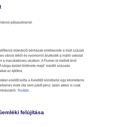
t
városi pályaudvarral.
z időtlenül düledezõ bérházak emlékezete a múlt század
tes városi létről és nyomorról árulkodik a málló vakolat
ni a macskaköves utcákon. A Fiumei út mellett lévő
 A sárga épület története majd’ másfél százada
kat az ajtókra.
kel ezelőtt leírta a Keletitől körülbelül egy kilométerre
hetvenes évek óta nem jutott pénz, talán akkor is csak
omlokzatról.
Tovább…
mléki felújítása