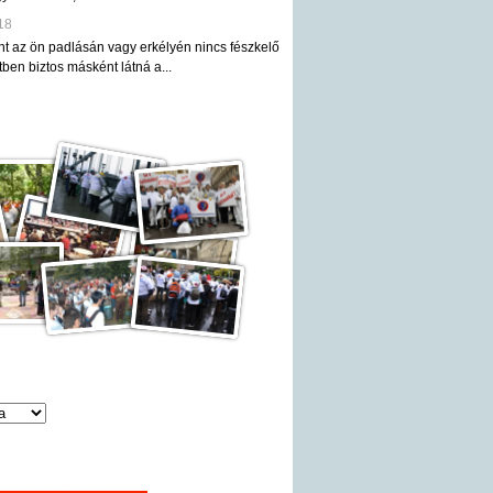
18
nt az ön padlásán vagy erkélyén nincs fészkelő
ben biztos másként látná a...