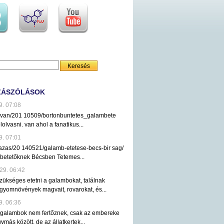
ZÁSZÓLÁSOK
9. 07:08
ezvan/201 10509/bortonbuntetes_galambete
lolvasni. van ahol a fanatikus...
9. 07:01
tazas/20 140521/galamb-etetese-becs-bir sag/
mbetetőknek Bécsben Tetemes...
29. 06:42
ükséges etetni a galambokat, találnak
gyomnövények magvait, rovarokat, és...
9. 06:36
 galambok nem fertőznek, csak az embereke
ymás között, de az állatkertek...