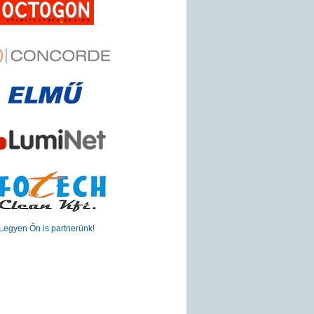
Legyen Őn is partnerünk!