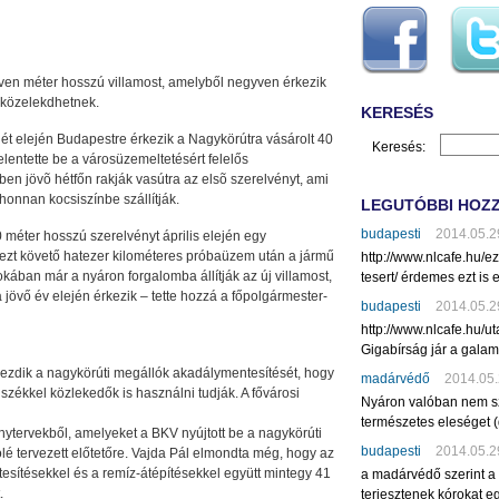
ven méter hosszú villamost, amelyből negyven érkezik
 közelekdhetnek.
KERESÉS
hét elején Budapestre érkezik a Nagykörútra vásárolt 40
Keresés:
lentette be a városüzemeltetésért felelős
ben jövõ hétfőn rakják vasútra az elsõ szerelvényt, ami
onnan kocsiszínbe szállítják.
LEGUTÓBBI HOZ
budapesti
2014.05.2
 méter hosszú szerelvényt április elején egy
 ezt követő hatezer kilométeres próbaüzem után a jármű
http://www.nlcafe.hu/
ában már a nyáron forgalomba állítják az új villamost,
tesert/ érdemes ezt is e
 jövő év elején érkezik – tette hozzá a főpolgármester-
budapesti
2014.05.2
http://www.nlcafe.hu/u
Gigabírság jár a gala
kezdik a nagykörúti megállók akadálymentesítését, hogy
madárvédő
2014.05.
székkel közlekedők is használni tudják. A fővárosi
Nyáron valóban nem sz
természetes eleséget (
nytervekből, amelyeket a BKV nyújtott be a nagykörúti
budapesti
2014.05.2
ölé tervezett előtetőre. Vajda Pál elmondta még, hogy az
ntesítésekkel és a remíz-átépítésekkel együtt mintegy 41
a madárvédő szerint a
.
terjesztenek kórokat eg