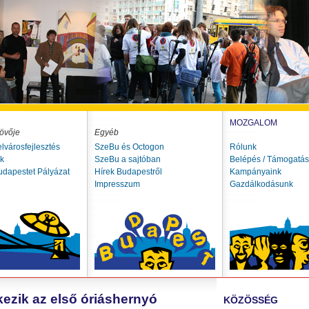
MOZGALOM
övője
Egyéb
elvárosfejlesztés
SzeBu és Octogon
Rólunk
ók
SzeBu a sajtóban
Belépés / Támogatás
udapestet Pályázat
Hírek Budapestről
Kampányaink
Impresszum
Gazdálkodásunk
kezik az első óriáshernyó
KÖZÖSSÉG