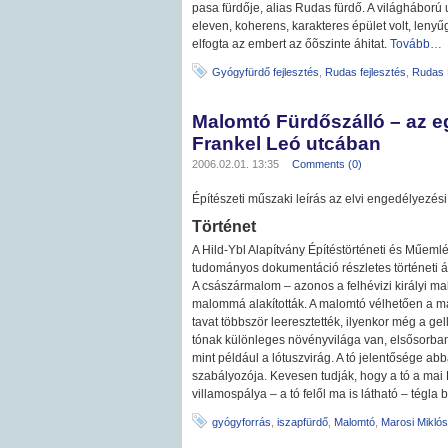
pasa fürdője, alias Rudas fürdő. A világháború 
eleven, koherens, karakteres épület volt, leny
elfogta az embert az őõszinte áhitat.
Tovább…
Gyógyfürdő fejlesztés
,
Rudas fejlesztés
,
Rudas F
Malomtó Fürdőszálló – az e
Frankel Leó utcában
2006.02.01. 13:35
Comments (0)
Építészeti műszaki leírás az elvi engedélyezési
Történet
A Hild-Ybl Alapítvány Építéstörténeti és Műemléki
tudományos dokumentáció részletes történeti áttek
A császármalom – azonos a felhévizi királyi m
malommá alakították. A malomtó vélhetően a malo
tavat többször leeresztették, ilyenkor még a gell
tónak különleges növényvilága van, elsősorba
mint például a lótuszvirág. A tó jelentősége ab
szabályozója. Kevesen tudják, hogy a tó a mai Fra
villamospálya – a tó felől ma is látható – tégl
gyógyforrás
,
iszapfürdő
,
Malomtó
,
Marosi Miklós