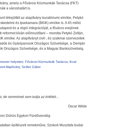
pítvány, amely a Fővárosi Közmunkák Tanácsa (FKT)
olnák a városhatárt is.
nt létrejöttét az alapítvány kuratóriumi elnöke, Petykó
skedelmi és Iparkamara (BKIK) elnöke is. A 45 millió
udapest és a régió integrációját, a főváros erejének
i reformot kíván előmozdítani – mondta Petykó Zoltán,
KIK elnöke. Az alapítványt civil-, és szakmai szervezetek
kaadók és Gyáriparosok Országos Szövetsége, a Demján
tatók Országos Szövetsége, és a Magyar Bankszövetség,
rmester-helyettes
,
Fővárosi Közmunkák Tanácsa
,
Ikvai-
pont Alapítvány
,
Széles Gábor
rát, de semminek sem tudja az értékét…
Oscar Wilde
gyon Dühös Egykori Fürdővendég
atatlan építészeti remekműve, Szokoli Musztafa budai