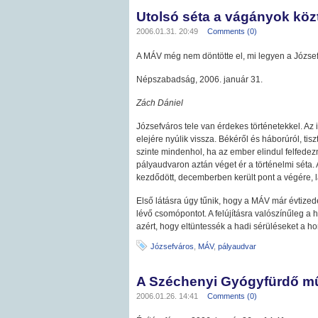
Utolsó séta a vágányok köz
2006.01.31. 20:49
Comments (0)
A MÁV még nem döntötte el, mi legyen a József
Népszabadság, 2006. január 31.
Zách Dániel
Józsefváros tele van érdekes történetekkel. A
elejére nyúlik vissza. Békéről és háborúról, tisz
szinte mindenhol, ha az ember elindul felfedez
pályaudvaron aztán véget ér a történelmi séta.
kezdődött, decemberben került pont a végére, la
Első látásra úgy tűnik, hogy a MÁV már évtizedek
lévő csomópontot. A felújításra valószínűleg a 
azért, hogy eltüntessék a hadi sérüléseket a h
Józsefváros
,
MÁV
,
pályaudvar
A Széchenyi Gyógyfürdő műe
2006.01.26. 14:41
Comments (0)