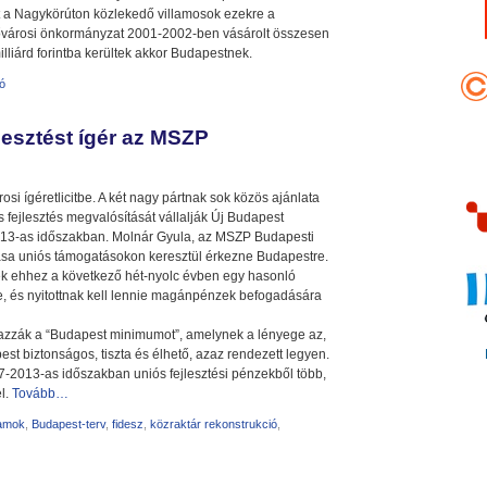
nt a Nagykörúton közlekedő villamosok ezekre a
A fővárosi önkormányzat 2001-2002-ben vásárolt összesen
lliárd forintba kerültek akkor Budapestnek.
ió
lesztést ígér az MSZP
rosi ígéretlicitbe. A két nagy pártnak sok közös ajánlata
os fejlesztés megvalósítását vállalják Új Budapest
013-as időszakban. Molnár Gyula, az MSZP Budapesti
ása uniós támogatásokon keresztül érkezne Budapestre.
ek ehhez a következő hét-nyolc évben egy hasonló
, és nyitottnak kell lennie magánpénzek befogadására
mazzák a “Budapest minimumot”, amelynek a lényege az,
t biztonságos, tiszta és élhető, azaz rendezett legyen.
007-2013-as időszakban uniós fejlesztési pénzekből több,
el.
Tovább…
ramok
,
Budapest-terv
,
fidesz
,
közraktár rekonstrukció
,