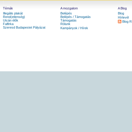
Témák
A mozgalom
A Blog
Illegális plakát
Belépés
Blog
Rend(etlenség)
Belépés / Támogatás
Hírlevél
Utcán élők
Támogatás
Blog 
Falfirka
Rólunk
Szeresd Budapestet Pályázat
Kampányok / Hírek