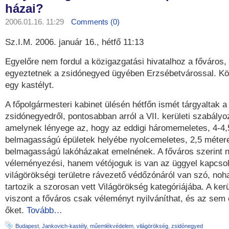
házai?
2006.01.16. 11:29
Comments (0)
Sz.I.M. 2006. január 16., hétfő 11:13
Egyelőre nem fordul a közigazgatási hivatalhoz a főváros,
egyeztetnek a zsidónegyed ügyében Erzsébetvárossal. Kö
egy kastélyt.
A főpolgármesteri kabinet ülésén hétfőn ismét tárgyaltak a 
zsidónegyedről, pontosabban arról a VII. kerületi szabályoz
amelynek lényege az, hogy az eddigi háromemeletes, 4-4,
belmagasságú épületek helyébe nyolcemeletes, 2,5 méter
belmagasságú lakóházakat emelnének. A főváros szerint 
véleményezési, hanem vétójoguk is van az üggyel kapcso
világörökségi területre rávezető védőzónáról van szó, noh
tartozik a szorosan vett Világörökség kategóriájába. A kerü
viszont a főváros csak véleményt nyilváníthat, és az sem é
őket.
Tovább…
Budapest
,
Jankovich-kastély
,
műemlékvédelem
,
világörökség
,
zsidónegyed