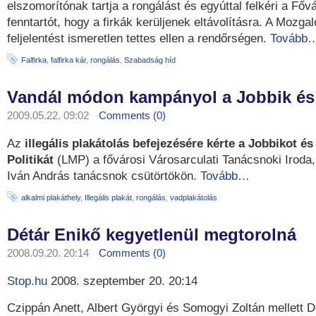
elszomorítónak tartja a rongálást és egyúttal felkéri a Főv
fenntartót, hogy a firkák kerüljenek eltávolításra. A Mozg
feljelentést ismeretlen tettes ellen a rendőrségen.
Tovább
Falfirka
,
falfirka kár
,
rongálás
,
Szabadság híd
Vandál módon kampányol a Jobbik és
2009.05.22. 09:02
Comments (0)
Az
illegális plakátolás befejezésére kérte a Jobbikot é
Politikát
(LMP) a fővárosi Városarculati Tanácsnoki Iroda,
Iván András tanácsnok csütörtökön.
Tovább…
alkalmi plakáthely
,
Illegális plakát
,
rongálás
,
vadplakátolás
Détár Enikő kegyetlenül megtorolná
2008.09.20. 20:14
Comments (0)
Stop.hu
2008. szeptember 20. 20:14
Czippán Anett, Albert Györgyi és Somogyi Zoltán mellett D