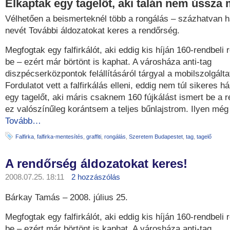
Elkaptak egy tagelőt, aki talán nem ússza
Vélhetően a beismerteknél több a rongálás – százhatvan há
nevét További áldozatokat keres a rendőrség.
Megfogtak egy falfirkálót, aki eddig kis híján 160-rendbeli 
be – ezért már börtönt is kaphat. A városháza anti-tag
diszpécserközpontok felállításáról tárgyal a mobilszolgálta
Fordulatot vett a falfirkálás elleni, eddig nem túl sikeres h
egy tagelőt, aki máris csaknem 160 fújkálást ismert be a 
ez valószínűleg korántsem a teljes bűnlajstrom. Ilyen még
Tovább…
Falfirka
,
falfirka-mentesítés
,
graffiti
,
rongálás
,
Szeretem Budapestet
,
tag
,
tagelő
A rendőrség áldozatokat keres!
2008.07.25. 18:11
2 hozzászólás
Bárkay Tamás – 2008. július 25.
Megfogtak egy falfirkálót, aki eddig kis híján 160-rendbeli 
be – ezért már börtönt is kaphat. A városháza anti-tag