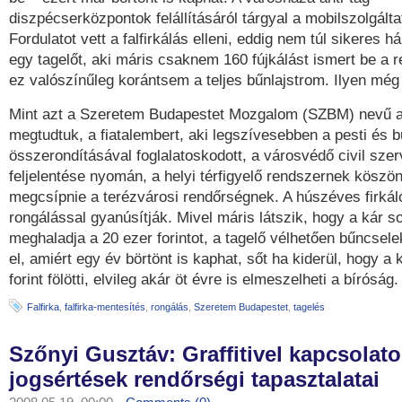
diszpécserközpontok felállításáról tárgyal a mobilszolgálta
Fordulatot vett a falfirkálás elleni, eddig nem túl sikeres h
egy tagelőt, aki máris csaknem 160 fújkálást ismert be a 
ez valószínűleg korántsem a teljes bűnlajstrom. Ilyen még
Mint azt a Szeretem Budapestet Mozgalom (SZBM) nevű ala
megtudtuk, a fiatalembert, aki legszívesebben a pesti és b
összerondításával foglalatoskodott, a városvédő civil sze
feljelentése nyomán, a helyi térfigyelő rendszernek köszön
megcsípnie a terézvárosi rendőrségnek. A húszéves firkál
rongálással gyanúsítják. Mivel máris látszik, hogy a kár 
meghaladja a 20 ezer forintot, a tagelő vélhetően bűncsel
el, amiért egy év börtönt is kaphat, sőt ha kiderül, hogy a k
forint fölötti, elvileg akár öt évre is elmeszelheti a bíróság
Falfirka
,
falfirka-mentesítés
,
rongálás
,
Szeretem Budapestet
,
tagelés
Szőnyi Gusztáv: Graffitivel kapcsolat
jogsértések rendőrségi tapasztalatai