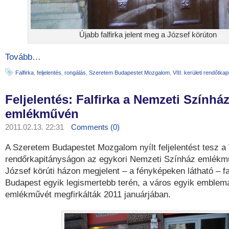
Újabb falfirka jelent meg a József körúton
Tovább…
Falfirka
,
feljelentés
,
rongálás
,
Szeretem Budapestet Mozgalom
,
VIII. kerületi rendőtka
Feljelentés: Falfirka a Nemzeti Színhá
emlékművén
2011.02.13. 22:31
Comments (0)
A Szeretem Budapestet Mozgalom nyílt feljelentést tesz a V
rendőrkapitányságon az egykori Nemzeti Színház emlékmű
József körúti házon megjelent – a fényképeken látható – fal
Budapest egyik legismertebb terén, a város egyik emblem
emlékművét megfirkálták 2011 januárjában.