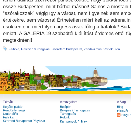
össze Budapesten, mint bárhol máshol! Sajnos a mostani 
“szórakozzák” végig így a várost, nem figyelnek sem emb
értékekre, sem városra! Érthetetlen miért kell az adrenalin
csökkenteni, miért ilyen agresszivak főleg a fiatalok? Bu
emiatt! A GALÉRIA 19 szabadtéi kiállítást érdemes ettől fü
megtekinteni!
Falfirka
,
Galéria 19
,
rongálás
,
Szeretem Budapestet
,
vandalizmus
,
Várfok utca
Témák
A mozgalom
A Blog
Illegális plakát
Belépés
Blog
Rend(etlenség)
Belépés / Támogatás
Hírlevél
Utcán élők
Támogatás
Blog 
Falfirka
Rólunk
Szeresd Budapestet Pályázat
Kampányok / Hírek