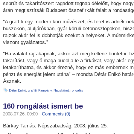
seprűt és takarítószert ragadott tegnap délelőtt, hogy na
árán megtisztítsák Budapest összefirkált falait a rondaság
“A graffiti egy modern kori művészet, és teret is adnék ne
buszokon, aluljárókban, gyár körüli betonoszlopokon, hisz
rajzok akár fel is dobhatják ezeket a helyeket. A műemlék
viszont gyalázatos.”
“Ha valakit rajtakapnak, akkor azt meg kellene büntetni: fi
takarítást, vagy ő maga pucolja le a firkákat, vagy akár eg
letakaríthatna, és akkor érezné, hogy ez más embernek 
pénzt és energiát jelent utána” – mondta Détár Enikő hatá
Ásznak.
Détár Enikő
,
graffiti
,
Kampány
,
Nagykörút
,
rongálás
160 rongálást ismert be
2008.07.26. 00:00
Comments (0)
Bárkay Tamás, Népszabadság, 2008. július 25.