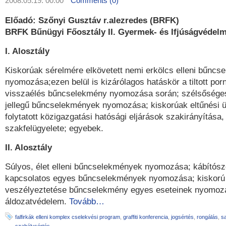
2008.05.19. 00:00
Comments (0)
Előadó: Szőnyi Gusztáv r.alezredes (BRFK)
BRFK Bűnügyi Főosztály II. Gyermek- és Ifjúságvédelm
I. Alosztály
Kiskorúak sérelmére elkövetett nemi erkölcs elleni bűnc
nyomozása;ezen belül is kizárólagos hatáskör a tiltott porno
visszaélés bűncselekmény nyomozása során; szélsőséges
jellegű bűncselekmények nyomozása; kiskorúak eltűnési 
folytatott közigazgatási hatósági eljárások szakirányítása,
szakfelügyelete; egyebek.
II. Alosztály
Súlyos, élet elleni bűncselekmények nyomozása; kábítósz
kapcsolatos egyes bűncselekmények nyomozása; kiskorú
veszélyeztetése bűncselekmény egyes eseteinek nyomoz
áldozatvédelem.
Tovább…
falfirkák elleni komplex cselekvési program
,
graffiti konferencia
,
jogsértés
,
rongálás
,
s