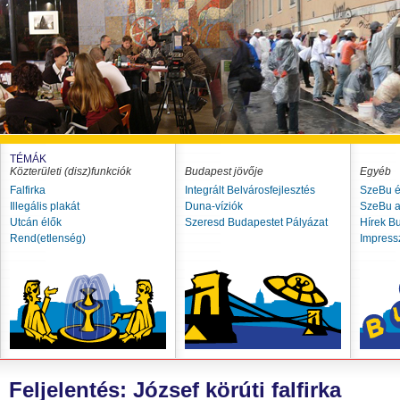
TÉMÁK
Közterületi (disz)funkciók
Budapest jövője
Egyéb
Falfirka
Integrált Belvárosfejlesztés
SzeBu é
Illegális plakát
Duna-víziók
SzeBu a
Utcán élők
Szeresd Budapestet Pályázat
Hírek B
Rend(etlenség)
Impres
Feljelentés: József körúti falfirka