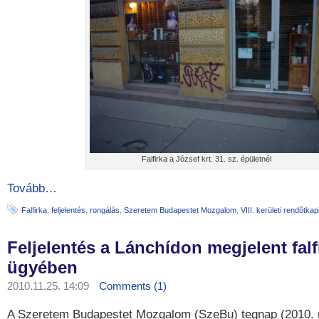
Falfirka a József krt. 31. sz. épületnél
Tovább…
Falfirka
,
feljelentés
,
rongálás
,
Szeretem Budapestet Mozgalom
,
VIII. kerületi rendőtka
Feljelentés a Lánchídon megjelent falf
ügyében
2010.11.25. 14:09
Comments (1)
A Szeretem Budapestet Mozgalom (SzeBu) tegnap (2010. 