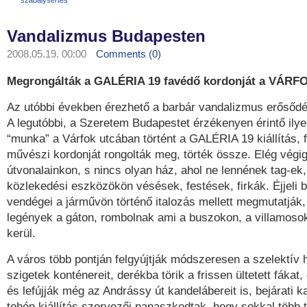
szabálysértés
Vandalizmus Budapesten
2008.05.19. 00:00
Comments (0)
Megrongálták a GALÉRIA 19 favédő kordonját a VÁRF
Az utóbbi években érezhető a barbár vandalizmus erősőd
A legutóbbi, a Szeretem Budapestet érzékenyen érintő ilye
“munka” a Várfok utcában történt a GALÉRIA 19 kiállítás, 
művészi kordonját rongolták meg, törték össze. Elég végi
útvonalainkon, s nincs olyan ház, ahol ne lennének tag-ek, g
közlekedési eszközökön vésések, festések, firkák. Éjjeli
vendégei a járművön történő italozás mellett megmutatják,
legények a gáton, rombolnak ami a buszokon, a villamos
kerül.
A város több pontján felgyújtják módszeresen a szelektív 
szigetek konténereit, derékba törik a frissen ültetett fákat
és lefújják még az Andrássy út kandelábereit is, bejárati k
tehén kiállítás szervezői panaszkodtak, hogy sokkal több t