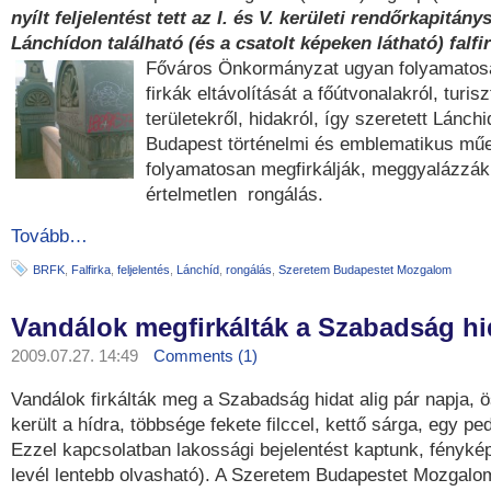
nyílt feljelentést tett az I. és V. kerületi rendőrkapitán
Lánchídon található (és a csatolt képeken látható) falfi
Főváros Önkormányzat ugyan folyamatosan
firkák eltávolítását a főútvonalakról, turisz
területekről, hidakról, így szeretett Lánchi
Budapest történelmi és emblematikus műe
folyamatosan megfirkálják, meggyalázzák
értelmetlen rongálás.
Tovább…
BRFK
,
Falfirka
,
feljelentés
,
Lánchíd
,
rongálás
,
Szeretem Budapestet Mozgalom
Vandálok megfirkálták a Szabadság hi
2009.07.27. 14:49
Comments (1)
Vandálok firkálták meg a Szabadság hidat alig pár napja, 
került a hídra, többsége fekete filccel, kettő sárga, egy pedi
Ezzel kapcsolatban lakossági bejelentést kaptunk, fénykép
levél lentebb olvasható). A Szeretem Budapestet Mozgalo