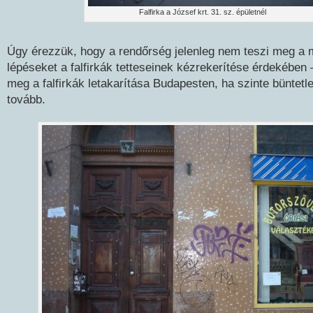
Falfirka a József krt. 31. sz. épületnél
Úgy érezzük, hogy a rendőrség jelenleg nem teszi meg a 
lépéseket a falfirkák tetteseinek kézrekerítése érdekében –
meg a falfirkák letakarítása Budapesten, ha szinte büntetlen
tovább.