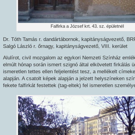
Falfirka a József krt. 43. sz. épületnél
Dr. Tóth Tamás r. dandártábornok, kapitányságvezető, B
Salgó László r. őrnagy, kapitányságvezető, VIII. kerület
Alulírot, civil mozgalom az egykori Nemzeti Színház eml
elmúlt hónap során ismert szignó által elkövetett firkálás
ismeretlen tettes ellen feljelentést tesz, a mellékelt címe
alapján. A csatolt képek alapján a jelzett helyszíneken szín
fekete falfirkát festettek (tag-eltek) fel ismeretlen személy