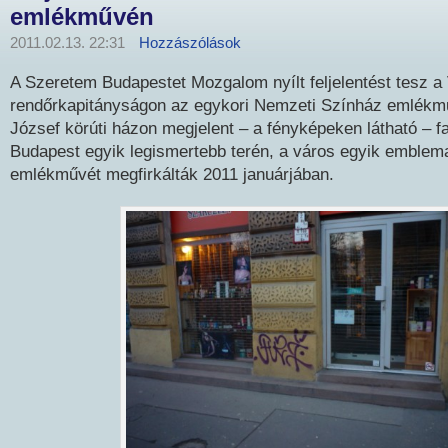
emlékművén
2011.02.13. 22:31
Hozzászólások
A Szeretem Budapestet Mozgalom nyílt feljelentést tesz a V
rendőrkapitányságon az egykori Nemzeti Színház emlékmű
József körúti házon megjelent – a fényképeken látható – fal
Budapest egyik legismertebb terén, a város egyik emblem
emlékművét megfirkálták 2011 januárjában.