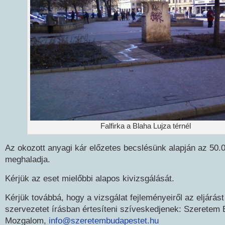
Falfirka a Blaha Lujza térnél
Az okozott anyagi kár előzetes becslésünk alapján az 50.0
meghaladja.
Kérjük az eset mielőbbi alapos kivizsgálását.
Kérjük továbbá, hogy a vizsgálat fejleményeiről az eljár
szervezetet írásban értesíteni szíveskedjenek: Szeretem
Mozgalom,
info@szeretembudapestet.hu