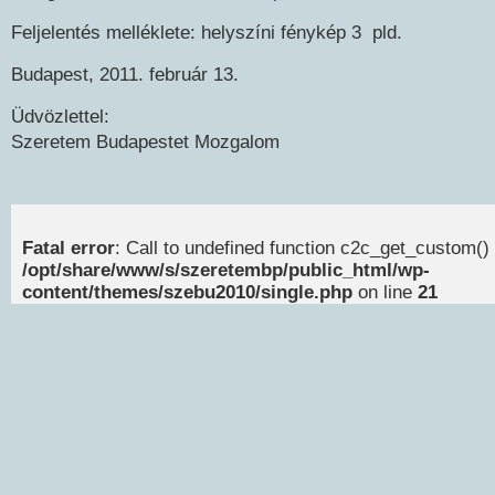
Feljelentés melléklete: helyszíni fénykép 3 pld.
Budapest, 2011. február 13.
Üdvözlettel:
Szeretem Budapestet Mozgalom
Fatal error
: Call to undefined function c2c_get_custom() 
/opt/share/www/s/szeretembp/public_html/wp-
content/themes/szebu2010/single.php
on line
21