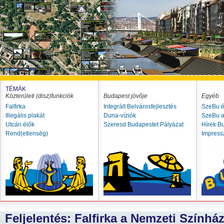
TÉMÁK
Közterületi (disz)funkciók
Budapest jövője
Egyéb
Falfirka
Integrált Belvárosfejlesztés
SzeBu é
Illegális plakát
Duna-víziók
SzeBu a
Utcán élők
Szeresd Budapestet Pályázat
Hírek B
Rend(etlenség)
Impres
Feljelentés: Falfirka a Nemzeti Színhá