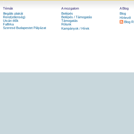
Témák
A mozgalom
A Blog
Illegális plakát
Belépés
Blog
Rend(etlenség)
Belépés / Támogatás
Hírlevél
Utcán élők
Támogatás
Blog 
Falfirka
Rólunk
Szeresd Budapestet Pályázat
Kampányok / Hírek