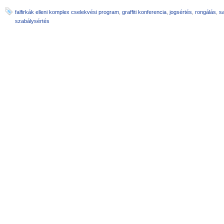
falfirkák elleni komplex cselekvési program
,
graffiti konferencia
,
jogsértés
,
rongálás
,
s
szabálysértés