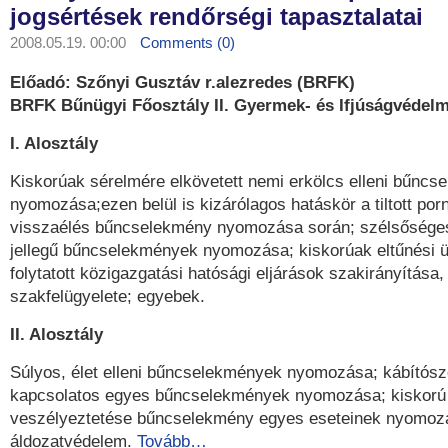
jogsértések rendőrségi tapasztalatai
2008.05.19. 00:00
Comments (0)
Előadó: Szőnyi Gusztáv r.alezredes (BRFK)
BRFK Bűnügyi Főosztály II. Gyermek- és Ifjúságvédelm
I. Alosztály
Kiskorúak sérelmére elkövetett nemi erkölcs elleni bűnc
nyomozása;ezen belül is kizárólagos hatáskör a tiltott porno
visszaélés bűncselekmény nyomozása során; szélsőséges
jellegű bűncselekmények nyomozása; kiskorúak eltűnési 
folytatott közigazgatási hatósági eljárások szakirányítása,
szakfelügyelete; egyebek.
II. Alosztály
Súlyos, élet elleni bűncselekmények nyomozása; kábítósz
kapcsolatos egyes bűncselekmények nyomozása; kiskorú
veszélyeztetése bűncselekmény egyes eseteinek nyomoz
áldozatvédelem.
Tovább…