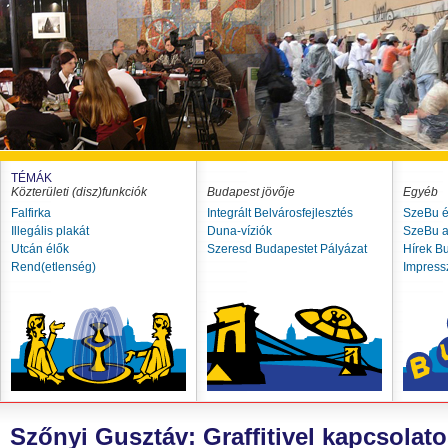
TÉMÁK
Közterületi (disz)funkciók
Budapest jövője
Egyéb
Falfirka
Integrált Belvárosfejlesztés
SzeBu é
Illegális plakát
Duna-víziók
SzeBu a
Utcán élők
Szeresd Budapestet Pályázat
Hírek B
Rend(etlenség)
Impres
Szőnyi Gusztáv: Graffitivel kapcsolat