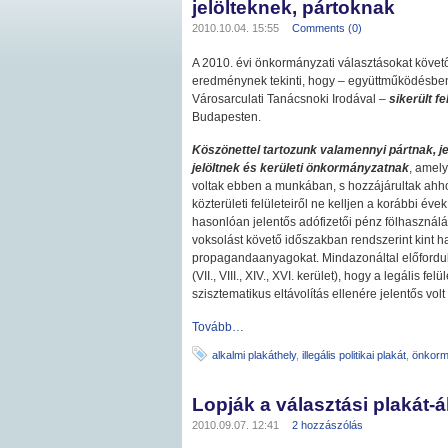
jelölteknek, pártoknak
2010.10.04. 15:55
Comments (0)
A 2010. évi önkormányzati választásokat köv
eredménynek tekinti, hogy – együttműködésben 
Városarculati Tanácsnoki Irodával –
sikerült f
Budapesten.
Köszönettel tartozunk valamennyi pártnak, je
jelöltnek és kerületi önkormányzatnak
, amely
voltak ebben a munkában, s hozzájárultak ahh
közterületi felületeiről ne kelljen a korábbi év
hasonlóan jelentős adófizetői pénz fölhasználás
voksolást követő időszakban rendszerint kint h
propagandaanyagokat. Mindazonáltal előfordul
(VII., VIII., XIV., XVI. kerület), hogy a legális fe
szisztematikus eltávolítás ellenére jelentős volt 
Tovább…
alkalmi plakáthely
,
illegális politikai plakát
,
önkorm
Lopják a választási plakát-
2010.09.07. 12:41
2 hozzászólás