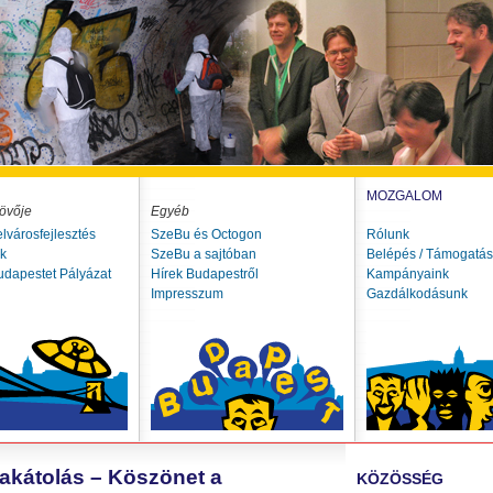
MOZGALOM
övője
Egyéb
elvárosfejlesztés
SzeBu és Octogon
Rólunk
ók
SzeBu a sajtóban
Belépés / Támogatás
udapestet Pályázat
Hírek Budapestről
Kampányaink
Impresszum
Gazdálkodásunk
plakátolás – Köszönet a
KÖZÖSSÉG