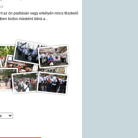
18
nt az ön padlásán vagy erkélyén nincs fészkelő
ben biztos másként látná a...