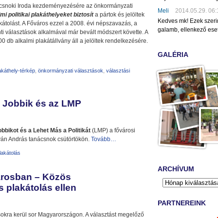
ácsnoki Iroda kezdeményezésére az önkormányzati
Meli
2014.05.29. 06:
mi politikai plakáthelyeket biztosít
a pártok és jelöltek
Kedves mk! Ezek szeri
kátolást. A Főváros ezzel a 2008. évi népszavazás, a
galamb, ellenkező eset
ti választások alkalmával már bevált módszert követte. A
 db alkalmi plakátállvány áll a jelöltek rendelkezésére.
GALÉRIA
akáthely-térkép
,
önkormányzati választások
,
választási
 Jobbik és az LMP
obbikot és a Lehet Más a Politikát
(LMP) a fővárosi
Iván András tanácsnok csütörtökön.
Tovább…
lakátolás
ARCHÍVUM
árosban – Közös
is plakátolás ellen
PARTNEREINK
sokra kerül sor Magyarországon. A választást megelőző