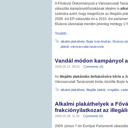
A Fővárosi Önkormányzat a Városarculati Tan
választás kampányidőszakának idejére is
alkal
számára azért, hogy megelőzze az illegális pla
2009. évi EP-választás és a 2010. évi parlamen
fővárosi útvonalak mentén jelenleg mintegy 1700
Tovább…
alkalmi plakáthely
,
Bojár Iván András
,
fővárosi pl
plakát
,
városarculati tanácsnok
Vandál módon kampányol a
2009.05.22. 09:02
Comments (0)
Az
illegális plakátolás befejezésére kérte a J
Városarculati Tanácsnoki Iroda, közölte Bojár 
alkalmi plakáthely
,
Illegális plakát
,
rongálás
,
vadp
Alkalmi plakáthelyek a Főv
frakciónyilatkozat az illegál
2009.05.08. 11:39
Comments (0)
2009. június 7-én Európai Parlamenti választá