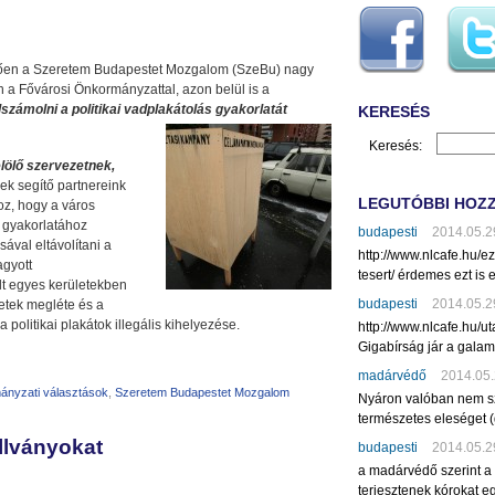
etően a Szeretem Budapestet Mozgalom (SzeBu) nagy
a Fővárosi Önkormányzattal, azon belül is a
elszámolni
a
politikai vadplakátolás
gyakorlatát
KERESÉS
Keresés:
lölő szervezetnek,
ek segítő partnereink
LEGUTÓBBI HOZ
oz, hogy a város
ek gyakorlatához
budapesti
2014.05.2
ával eltávolítani a
http://www.nlcafe.hu/
agyott
tesert/ érdemes ezt is e
t egyes kerületekben
budapesti
2014.05.2
lületek megléte és a
a politikai plakátok illegális kihelyezése.
http://www.nlcafe.hu/u
Gigabírság jár a gala
madárvédő
2014.05.
ányzati választások
,
Szeretem Budapestet Mozgalom
Nyáron valóban nem sz
természetes eleséget (
állványokat
budapesti
2014.05.2
a madárvédő szerint a
terjesztenek kórokat eg