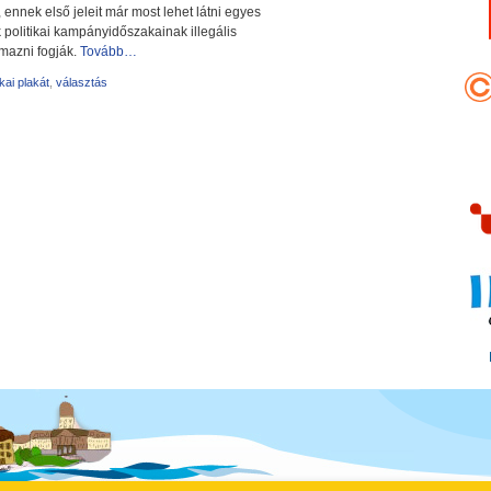
 ennek első jeleit már most lehet látni egyes
k politikai kampányidőszakainak illegális
lmazni fogják.
Tovább…
ikai plakát
,
választás