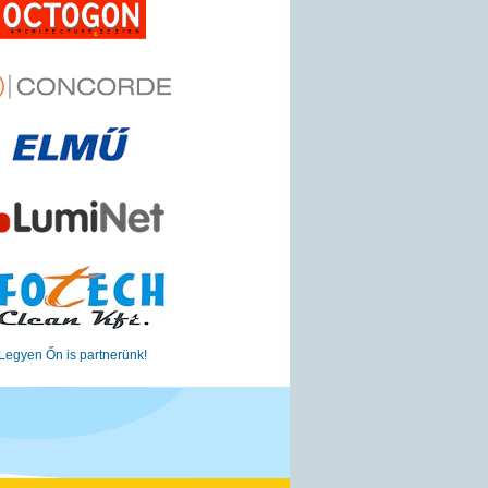
Legyen Őn is partnerünk!