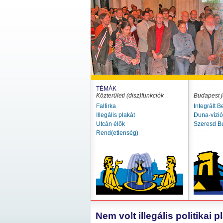
TÉMÁK
Közterületi (disz)funkciók
Budapest j
Falfirka
Integrált B
Illegális plakát
Duna-vízi
Utcán élők
Szeresd B
Rend(etlenség)
Nem volt illegális politikai 