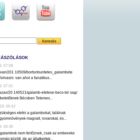
ZÁSZÓLÁSOK
9. 07:08
ezvan/201 10509/bortonbuntetes_galambete
lolvasni. van ahol a fanatikus...
9. 07:01
tazas/20 140521/galamb-etetese-becs-bir sag/
mbetetőknek Bécsben Tetemes...
29. 06:42
ükséges etetni a galambokat, találnak
gyomnövények magvait, rovarokat, és...
9. 06:36
 galambok nem fertőznek, csak az embereke
ymás között, de az állatkertek...