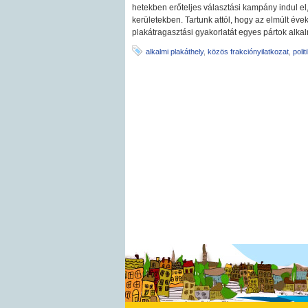
hetekben erőteljes választási kampány indul el,
kerületekben. Tartunk attól, hogy az elmúlt éve
plakátragasztási gyakorlatát egyes pártok alka
alkalmi plakáthely
,
közös frakciónyilatkozat
,
polit