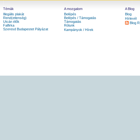
Témák
A mozgalom
A Blog
Illegális plakát
Belépés
Blog
Rend(etlenség)
Belépés / Támogatás
Hírlevél
Utcán élők
Támogatás
Blog 
Falfirka
Rólunk
Szeresd Budapestet Pályázat
Kampányok / Hírek