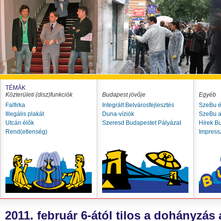
TÉMÁK
Közterületi (disz)funkciók
Budapest jövője
Egyéb
Falfirka
Integrált Belvárosfejlesztés
SzeBu é
Illegális plakát
Duna-víziók
SzeBu a
Utcán élők
Szeresd Budapestet Pályázat
Hírek B
Rend(etlenség)
Impres
2011. február 6-ától tilos a dohányzás