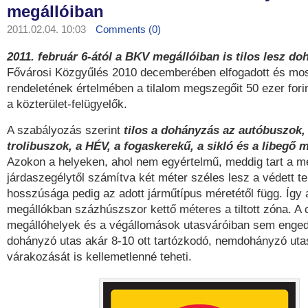
megállóiban
2011.02.04. 10:03
Comments (0)
2011. február 6-ától a BKV megállóiban is tilos lesz d
Fővárosi Közgyűlés 2010 decemberében elfogadott és mos
rendeletének értelmében a tilalom megszegőit 50 ezer forin
a közterület-felügyelők.
A szabályozás szerint
tilos a dohányzás az autóbuszok, 
trolibuszok, a HÉV, a fogaskerekű, a sikló és a libegő 
Azokon a helyeken, ahol nem egyértelmű, meddig tart a meg
járdaszegélytől számítva két méter széles lesz a védett ter
hosszúsága pedig az adott járműtípus méretétől függ. Így
megállókban százhúszszor kettő méteres a tiltott zóna. A 
megállóhelyek és a végállomások utasváróiban sem enged
dohányzó utas akár 8-10 ott tartózkodó, nemdohányzó uta
várakozását is kellemetlenné teheti.