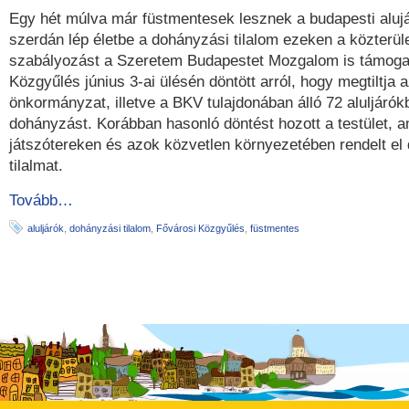
Egy hét múlva már füstmentesek lesznek a budapesti alujá
szerdán lép életbe a dohányzási tilalom ezeken a közterül
szabályozást a Szeretem Budapestet Mozgalom is támogat
Közgyűlés június 3-ai ülésén döntött arról, hogy megtiltja 
önkormányzat, illetve a BKV tulajdonában álló 72 aluljárók
dohányzást. Korábban hasonló döntést hozott a testület, a
játszótereken és azok közvetlen környezetében rendelt el
tilalmat.
Tovább…
aluljárók
,
dohányzási tilalom
,
Fővárosi Közgyűlés
,
füstmentes