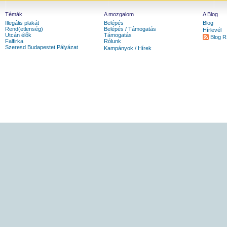
Témák
A mozgalom
A Blog
Illegális plakát
Belépés
Blog
Rend(etlenség)
Belépés / Támogatás
Hírlevél
Utcán élők
Támogatás
Blog 
Falfirka
Rólunk
Szeresd Budapestet Pályázat
Kampányok / Hírek