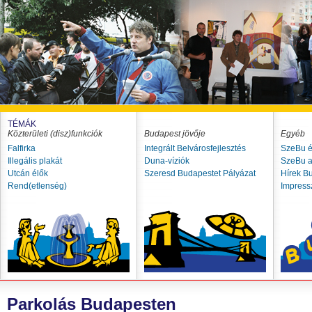
TÉMÁK
Közterületi (disz)funkciók
Budapest jövője
Egyéb
Falfirka
Integrált Belvárosfejlesztés
SzeBu é
Illegális plakát
Duna-víziók
SzeBu a
Utcán élők
Szeresd Budapestet Pályázat
Hírek B
Rend(etlenség)
Impres
Parkolás Budapesten