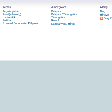
Témák
A mozgalom
A Blog
Illegális plakát
Belépés
Blog
Rend(etlenség)
Belépés / Támogatás
Hírlevél
Utcán élők
Támogatás
Blog 
Falfirka
Rólunk
Szeresd Budapestet Pályázat
Kampányok / Hírek