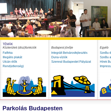
TÉMÁK
Közterületi (disz)funkciók
Budapest jövője
Egyéb
Falfirka
Integrált Belvárosfejlesztés
SzeBu é
Illegális plakát
Duna-víziók
SzeBu a
Utcán élők
Szeresd Budapestet Pályázat
Hírek B
Rend(etlenség)
Impres
Parkolás Budapesten