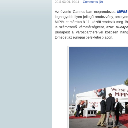
2011.03.09. 10:11
Comments (0)
Az évente Cannes-ban megrendezett
MIPIM 
legnagyobb ilyen jellegű rendezvény, amelye
MIPIM-et március 8-11. között rendezik meg. 
is számottevő várostérségként, azaz
Budape
Budapest a várospartnereivel közösen hangs
tömegét az európai befektetői piacon.