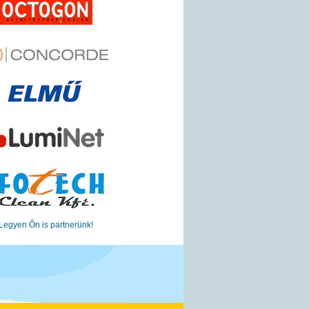
Legyen Őn is partnerünk!