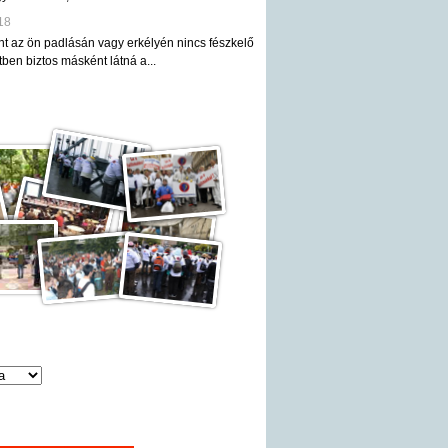
18
nt az ön padlásán vagy erkélyén nincs fészkelő
ben biztos másként látná a...