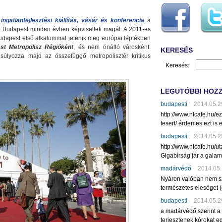
ingatlanfejlesztési kiállítás, vásár és konferencia
a
n Budapest minden évben képviselteti magát. A 2011-es
Budapest első alkalommal jelenik meg európai léptékben
st Metropolisz Régióként
, és nem önálló városként.
KERESÉS
úlyozza majd az összefüggő metropolisztér kritikus
Keresés:
LEGUTÓBBI HOZ
budapesti
2014.05.2
http://www.nlcafe.hu/
tesert/ érdemes ezt is e
budapesti
2014.05.2
http://www.nlcafe.hu/u
Gigabírság jár a gala
madárvédő
2014.05.
Nyáron valóban nem sz
természetes eleséget (
budapesti
2014.05.2
a madárvédő szerint a
terjesztenek kórokat eg