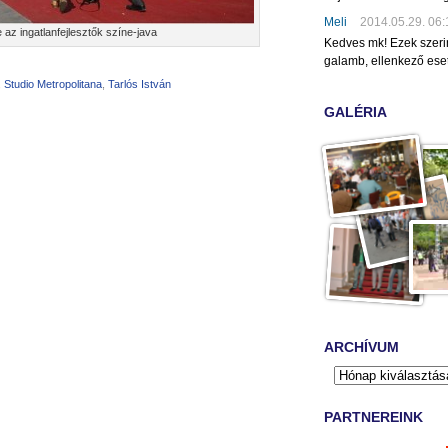
Meli
2014.05.29. 06:
e az ingatlanfejlesztők színe-java
Kedves mk! Ezek szeri
galamb, ellenkező eset
,
Studio Metropolitana
,
Tarlós István
GALÉRIA
ARCHÍVUM
PARTNEREINK