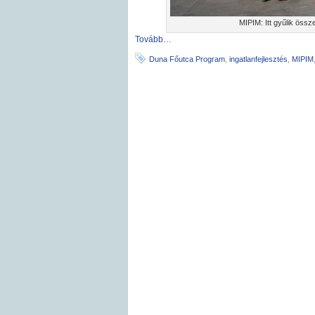
MIPIM: Itt gyűlik össz
Tovább…
Duna Főutca Program
,
ingatlanfejlesztés
,
MIPIM