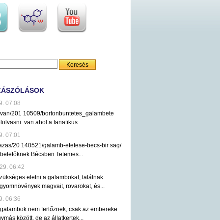
ZÁSZÓLÁSOK
9. 07:08
ezvan/201 10509/bortonbuntetes_galambete
lolvasni. van ahol a fanatikus...
9. 07:01
tazas/20 140521/galamb-etetese-becs-bir sag/
mbetetőknek Bécsben Tetemes...
29. 06:42
ükséges etetni a galambokat, találnak
gyomnövények magvait, rovarokat, és...
9. 06:36
 galambok nem fertőznek, csak az embereke
ymás között, de az állatkertek...