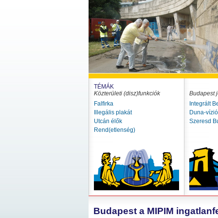
TÉMÁK
Közterületi (disz)funkciók
Budapest j
Falfirka
Integrált B
Illegális plakát
Duna-vízi
Utcán élők
Szeresd B
Rend(etlenség)
Budapest a MIPIM ingatlanfej