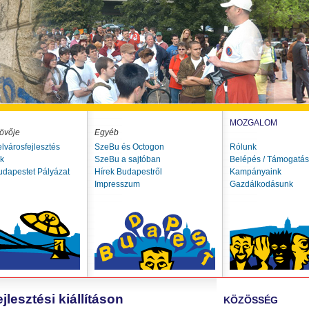
MOZGALOM
övője
Egyéb
elvárosfejlesztés
SzeBu és Octogon
Rólunk
ók
SzeBu a sajtóban
Belépés / Támogatás
udapestet Pályázat
Hírek Budapestről
Kampányaink
Impresszum
Gazdálkodásunk
lesztési kiállításon
KÖZÖSSÉG