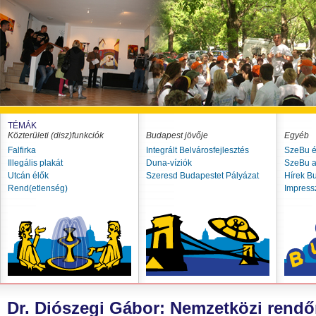
TÉMÁK
Közterületi (disz)funkciók
Budapest jövője
Egyéb
Falfirka
Integrált Belvárosfejlesztés
SzeBu é
Illegális plakát
Duna-víziók
SzeBu a
Utcán élők
Szeresd Budapestet Pályázat
Hírek B
Rend(etlenség)
Impres
Dr. Diószegi Gábor: Nemzetközi rendő