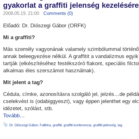
gyakorlat a graffiti jelenség kezelésére
2008.05.19. 21:00
Comments (0)
Előadó: Dr. Diószegi Gábor (ORFK)
Mi a graffiti?
Más személy vagyonának valamely szimbólummal történő
annak beleegyezése nélkül. A graffitit a vandalizmus egyi
tartják (elkészítéséhez festékszóró flakont, speciális filcto
alkalmas éles szerszámot használnak).
Mit jelent a tag?
Cédula, címke, azonosításra szolgáló jel, jelzés…de példáu
cselekvést is (odabiggyeszt), vagy éppen jelenthet egy el
idézetet, szólást, stb.
Tovább…
Dr. Diószegi Gábor
,
Falfirka
,
graffiti
,
graffiti konferencia
,
graffiti-jelenség
,
tag