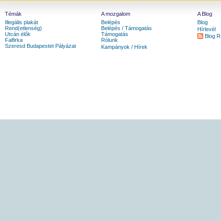
Témák
A mozgalom
A Blog
Illegális plakát
Belépés
Blog
Rend(etlenség)
Belépés / Támogatás
Hírlevél
Utcán élők
Támogatás
Blog 
Falfirka
Rólunk
Szeresd Budapestet Pályázat
Kampányok / Hírek