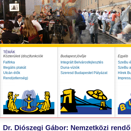
TÉMÁK
Közterületi (disz)funkciók
Budapest jövője
Egyéb
Falfirka
Integrált Belvárosfejlesztés
SzeBu é
Illegális plakát
Duna-víziók
SzeBu a
Utcán élők
Szeresd Budapestet Pályázat
Hírek B
Rend(etlenség)
Impres
Dr. Diószegi Gábor: Nemzetközi rendő