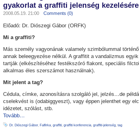
gyakorlat a graffiti jelenség kezelésére
2008.05.19. 21:00
Comments (0)
Előadó: Dr. Diószegi Gábor (ORFK)
Mi a graffiti?
Más személy vagyonának valamely szimbólummal történő
annak beleegyezése nélkül. A graffitit a vandalizmus egyi
tartják (elkészítéséhez festékszóró flakont, speciális filcto
alkalmas éles szerszámot használnak).
Mit jelent a tag?
Cédula, címke, azonosításra szolgáló jel, jelzés…de példáu
cselekvést is (odabiggyeszt), vagy éppen jelenthet egy el
idézetet, szólást, stb.
Tovább…
Dr. Diószegi Gábor
,
Falfirka
,
graffiti
,
graffiti konferencia
,
graffiti-jelenség
,
tag