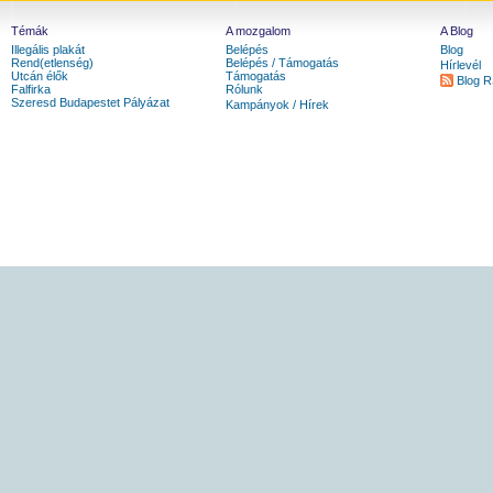
Témák
A mozgalom
A Blog
Illegális plakát
Belépés
Blog
Rend(etlenség)
Belépés / Támogatás
Hírlevél
Utcán élők
Támogatás
Blog 
Falfirka
Rólunk
Szeresd Budapestet Pályázat
Kampányok / Hírek