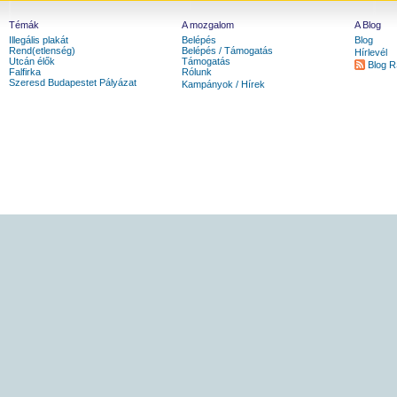
Témák
A mozgalom
A Blog
Illegális plakát
Belépés
Blog
Rend(etlenség)
Belépés / Támogatás
Hírlevél
Utcán élők
Támogatás
Blog 
Falfirka
Rólunk
Szeresd Budapestet Pályázat
Kampányok / Hírek