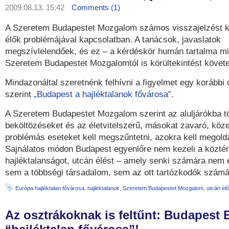
2009.08.13. 15:42
Comments (1)
A Szeretem Budapestet Mozgalom számos visszajelzést k
élők problémájával kapcsolatban. A tanácsok, javaslatok
megszívlelendőek, és ez – a kérdéskör humán tartalma mi
Szeretem Budapestet Mozgalomtól is körültekintést követ
Mindazonáltal szeretnénk felhívni a figyelmet egy korábbi 
szerint
„Budapest a hajléktalanok fővárosa”
.
A Szeretem Budapestet Mozgalom szerint az aluljárókba t
beköltözéseket és az életvitelszerű, másokat zavaró, kö
problémás eseteket kell megszűntetni, azokra kell megoldás
Sajnálatos módon Budapest egyenlőre nem kezeli a köztér
hajléktalanságot, utcán élést – amely senki számára nem 
sem a többségi társadalom, sem az ott tartózkodók szám
Európa hajléktalan fővárosa
,
hajléktalanok
,
Szeretem Budapestet Mozgalom
,
utcán él
Az osztrákoknak is feltűnt: Budapest