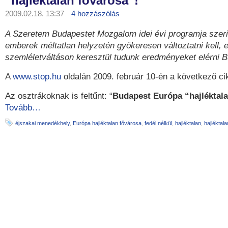
“hajléktalan fővárosa”!
2009.02.18. 13:37
4 hozzászólás
A Szeretem Budapestet Mozgalom idei évi programja szeri
emberek méltatlan helyzetén gyökeresen változtatni kell, 
szemléletváltáson keresztül tudunk eredményeket elérni 
A
www.stop.hu
oldalán 2009. február 10-én a következő ci
Az osztrákoknak is feltűnt: “
Budapest Európa “hajléktala
Tovább…
éjszakai menedékhely
,
Európa hajléktalan fővárosa
,
fedél nélkül
,
hajléktalan
,
hajléktal