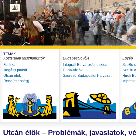
TÉMÁK
Közterületi (disz)funkciók
Budapest jövője
Egyéb
Falfirka
Integrált Belvárosfejlesztés
SzeBu é
Illegális plakát
Duna-víziók
SzeBu a
Utcán élők
Szeresd Budapestet Pályázat
Hírek B
Rend(etlenség)
Impres
Utcán élők – Problémák, javaslatok, 