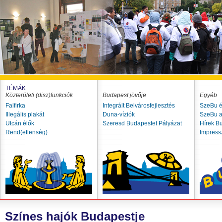
TÉMÁK
Közterületi (disz)funkciók
Budapest jövője
Egyéb
Falfirka
Integrált Belvárosfejlesztés
SzeBu é
Illegális plakát
Duna-víziók
SzeBu a
Utcán élők
Szeresd Budapestet Pályázat
Hírek B
Rend(etlenség)
Impres
Színes hajók Budapestje