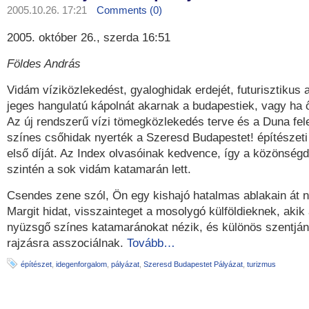
2005.10.26. 17:21
Comments (0)
2005. október 26., szerda 16:51
Földes András
Vidám víziközlekedést, gyaloghidak erdejét, futurisztikus 
jeges hangulatú kápolnát akarnak a budapestiek, vagy ha 
Az új rendszerű vízi tömegközlekedés terve és a Duna fele
színes csőhidak nyerték a Szeresd Budapestet! építészeti 
első díját. Az Index olvasóinak kedvence, így a közönségd
szintén a sok vidám katamarán lett.
Csendes zene szól, Ön egy kishajó hatalmas ablakain át n
Margit hidat, visszainteget a mosolygó külföldieknek, aki
nyüzsgő színes katamaránokat nézik, és különös szentjá
rajzásra asszociálnak.
Tovább…
építészet
,
idegenforgalom
,
pályázat
,
Szeresd Budapestet Pályázat
,
turizmus