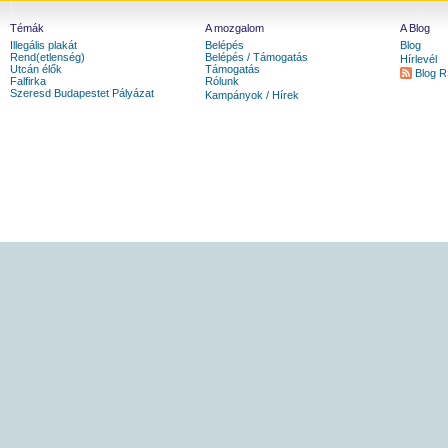
Témák
A mozgalom
A Blog
Illegális plakát
Belépés
Blog
Rend(etlenség)
Belépés / Támogatás
Hírlevél
Utcán élők
Támogatás
Blog 
Falfirka
Rólunk
Szeresd Budapestet Pályázat
Kampányok / Hírek