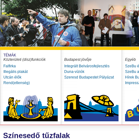
TÉMÁK
Közterületi (disz)funkciók
Budapest jövője
Egyéb
Falfirka
Integrált Belvárosfejlesztés
SzeBu é
Illegális plakát
Duna-víziók
SzeBu a
Utcán élők
Szeresd Budapestet Pályázat
Hírek B
Rend(etlenség)
Impres
Színesedő tűzfalak