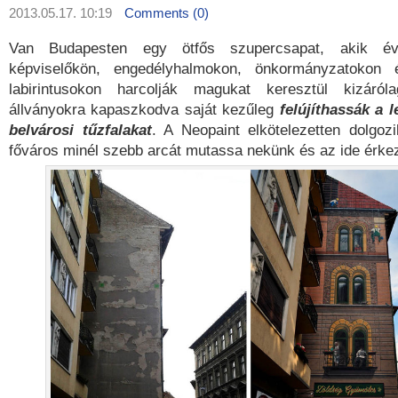
2013.05.17. 10:19
Comments (0)
Van Budapesten egy ötfős szupercsapat, akik é
képviselőkön, engedélyhalmokon, önkormányzatokon é
labirintusokon harcolják magukat keresztül kizáról
állványokra kapaszkodva saját kezűleg
felújíthassák a 
belvárosi tűzfalakat
. A Neopaint elkötelezetten dolgoz
főváros minél szebb arcát mutassa nekünk és az ide érke