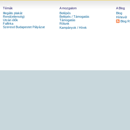
Témák
A mozgalom
A Blog
Illegális plakát
Belépés
Blog
Rend(etlenség)
Belépés / Támogatás
Hírlevél
Utcán élők
Támogatás
Blog 
Falfirka
Rólunk
Szeresd Budapestet Pályázat
Kampányok / Hírek