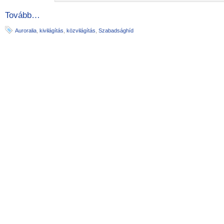
Tovább…
Auroralia
,
kivilágítás
,
közvilágítás
,
Szabadsághíd