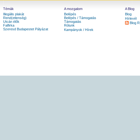
Témák
A mozgalom
A Blog
Illegális plakát
Belépés
Blog
Rend(etlenség)
Belépés / Támogatás
Hírlevél
Utcán élők
Támogatás
Blog 
Falfirka
Rólunk
Szeresd Budapestet Pályázat
Kampányok / Hírek