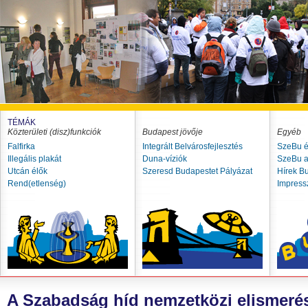
TÉMÁK
Közterületi (disz)funkciók
Budapest jövője
Egyéb
Falfirka
Integrált Belvárosfejlesztés
SzeBu é
Illegális plakát
Duna-víziók
SzeBu a
Utcán élők
Szeresd Budapestet Pályázat
Hírek B
Rend(etlenség)
Impres
A Szabadság híd nemzetközi elismerés