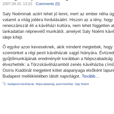
2007.04.10. 13:10
Comments (0)
Saly Noéminak azért lehet jó lenni, mert az ember néha úgy
valamit a világ jobbra fordulásáért. Hiszen az a tény, ho
reneszánszát éli a kávéházi kultúra, nem lehet független at
lankadatlan népnevelő munkától, amelyet Saly Noémi káv
ideje kifejt.
Ő egyike azon keveseknek, akik mindent megtettek, hogy 
szemünket a régi pesti kávéházak sajgó hiányára. Évtize
gyűjtőmunkájának eredményét korábban a Népszabadság o
élvezhették: a Törzskávéházamból zenés kávéházba címû
Osiris Kiadónál megjelent kötet alapanyaga elsőként lapun
Budapest mellékletében látott napvilágot.
Tovább…
budapesti kávéházak
,
Népszabadság
,
pesti kávéház
,
Saly Noémi