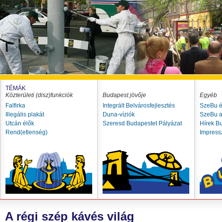
TÉMÁK
Közterületi (disz)funkciók
Budapest jövője
Egyéb
Falfirka
Integrált Belvárosfejlesztés
SzeBu é
Illegális plakát
Duna-víziók
SzeBu a
Utcán élők
Szeresd Budapestet Pályázat
Hírek B
Rend(etlenség)
Impres
A régi szép kávés világ