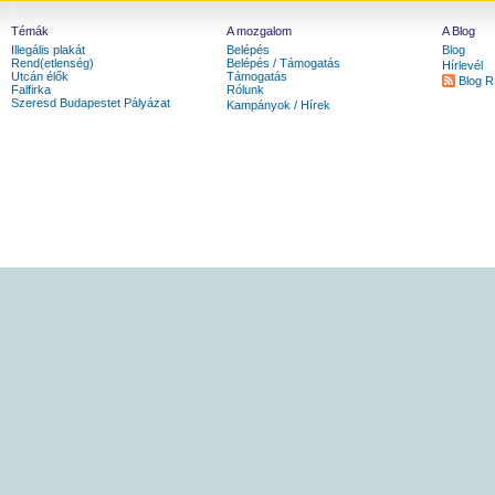
Témák
A mozgalom
A Blog
Illegális plakát
Belépés
Blog
Rend(etlenség)
Belépés / Támogatás
Hírlevél
Utcán élők
Támogatás
Blog 
Falfirka
Rólunk
Szeresd Budapestet Pályázat
Kampányok / Hírek