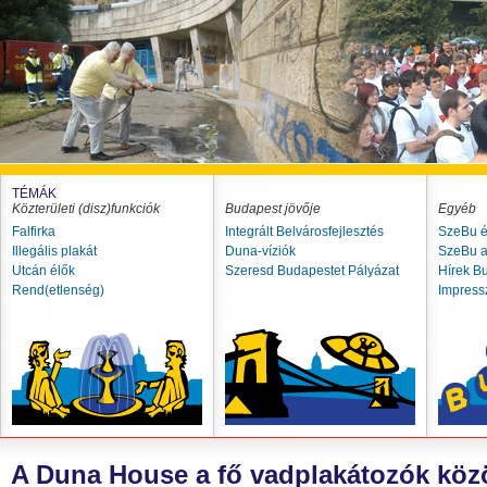
TÉMÁK
Közterületi (disz)funkciók
Budapest jövője
Egyéb
Falfirka
Integrált Belvárosfejlesztés
SzeBu é
Illegális plakát
Duna-víziók
SzeBu a
Utcán élők
Szeresd Budapestet Pályázat
Hírek B
Rend(etlenség)
Impres
A Duna House a fő vadplakátozók közö