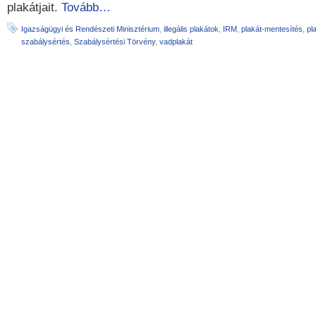
plakátjait.
Tovább…
Igazságügyi és Rendészeti Minisztérium
,
illegális plakátok
,
IRM
,
plakát-mentesítés
,
pl
szabálysértés
,
Szabálysértési Törvény
,
vadplakát