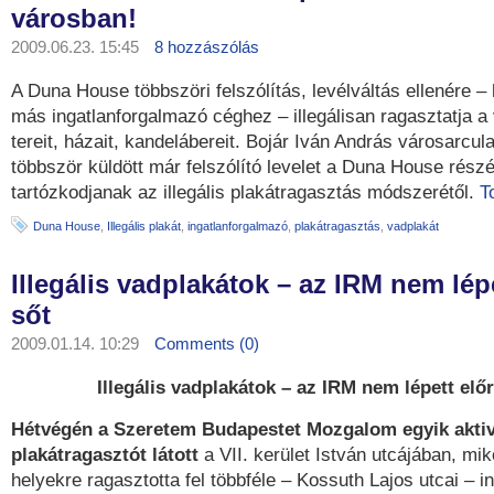
városban!
2009.06.23. 15:45
8 hozzászólás
A Duna House többszöri felszólítás, levélváltás ellenére –
más ingatlanforgalmazó céghez – illegálisan ragasztatja a 
tereit, házait, kandelábereit. Bojár Iván András városarcul
többször küldött már felszólító levelet a Duna House rész
tartózkodjanak az illegális plakátragasztás módszerétől.
T
Duna House
,
Illegális plakát
,
ingatlanforgalmazó
,
plakátragasztás
,
vadplakát
Illegális vadplakátok – az IRM nem lépe
sőt
2009.01.14. 10:29
Comments (0)
Illegális vadplakátok – az IRM nem lépett előr
Hétvégén a Szeretem Budapestet Mozgalom egyik aktiv
plakátragasztót látott
a VII. kerület István utcájában, mik
helyekre ragasztotta fel többféle – Kossuth Lajos utcai – i