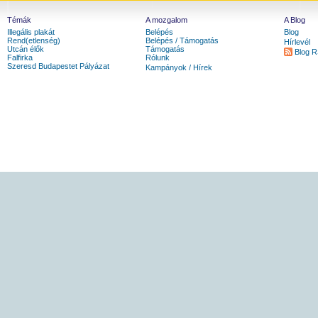
Témák
A mozgalom
A Blog
Illegális plakát
Belépés
Blog
Rend(etlenség)
Belépés / Támogatás
Hírlevél
Utcán élők
Támogatás
Blog 
Falfirka
Rólunk
Szeresd Budapestet Pályázat
Kampányok / Hírek