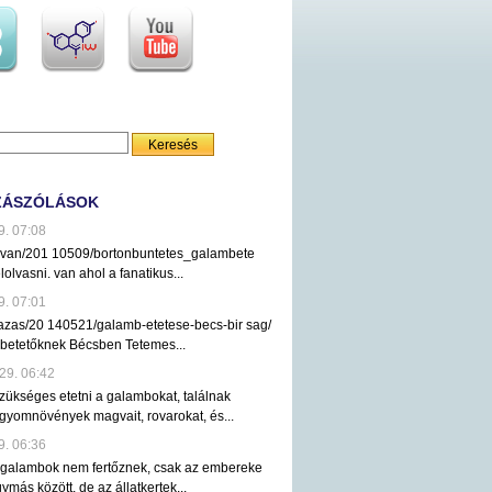
ZÁSZÓLÁSOK
9. 07:08
ezvan/201 10509/bortonbuntetes_galambete
lolvasni. van ahol a fanatikus...
9. 07:01
tazas/20 140521/galamb-etetese-becs-bir sag/
mbetetőknek Bécsben Tetemes...
29. 06:42
ükséges etetni a galambokat, találnak
gyomnövények magvait, rovarokat, és...
9. 06:36
 galambok nem fertőznek, csak az embereke
ymás között, de az állatkertek...