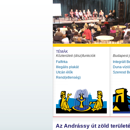
TÉMÁK
Közterületi (disz)funkciók
Budapest j
Falfirka
Integrált B
Illegális plakát
Duna-vízi
Utcán élők
Szeresd B
Rend(etlenség)
Az Andrássy út zöld területé