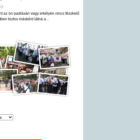
18
nt az ön padlásán vagy erkélyén nincs fészkelő
ben biztos másként látná a...