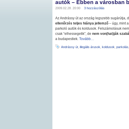
autók – Ebben a városban b
2009.02.28. 20:00
3 hozzászólás
Az Andrássy út az ország legszebb sugárútja, d
ellenőrzés teljes hiánya jellemző
– úgy, mint a
parkoló autók és koldusok. Felszámolásuk nem 
csak “elhessegetik”, de
nem von(hat)ják szabál
a budapestiek.
Tovább…
Andrássy út
,
illegális árusok
,
koldusok
,
parkolás