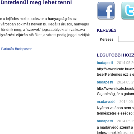
üntetlenül meg lehet tenni
e a fejlődés mellett sokszor a
hanyagság és az
 városban sok más helyen is. Illegális árusok, hanyagul
történik meg, a “szervek” jogszabályokra hivatkozva
KERESÉS
ysértési eljárás alá
őket, a várost pedig joggal szidják
Keresés:
,
Parkolás Budapesten
LEGUTÓBBI HOZ
budapesti
2014.05.2
http://www.nlcafe.hu/
tesert/ érdemes ezt is e
budapesti
2014.05.2
http://www.nlcafe.hu/u
Gigabírság jár a gala
madárvédő
2014.05.
Nyáron valóban nem sz
természetes eleséget (
budapesti
2014.05.2
a madárvédő szerint a
terjesztenek kórokat eg