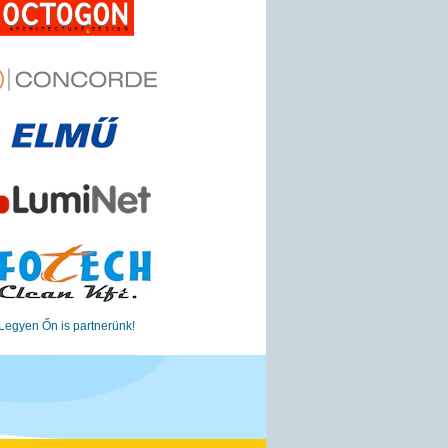
Legyen Őn is partnerünk!