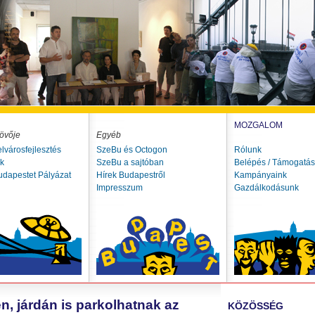
MOZGALOM
övője
Egyéb
elvárosfejlesztés
SzeBu és Octogon
Rólunk
ók
SzeBu a sajtóban
Belépés / Támogatás
udapestet Pályázat
Hírek Budapestről
Kampányaink
Impresszum
Gazdálkodásunk
n, járdán is parkolhatnak az
KÖZÖSSÉG