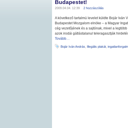
Budapestet!
2009.04.04. 12:39
2 hozzászólás
A következő tartalmú levelet küldte Bojár Iván
Budapestet Mozgalom elnöke – a Magyar Ingat
cég vezetőjének és a sajtónak, mivel a legtöbb
azok irodái gátlástalanul teleragasztják hirdetés
Tovább…
Bojár Iván András
,
Illegális plakát
,
ingatlanforgal