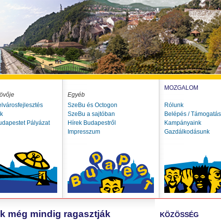
MOZGALOM
övője
Egyéb
elvárosfejlesztés
SzeBu és Octogon
Rólunk
ók
SzeBu a sajtóban
Belépés / Támogatás
udapestet Pályázat
Hírek Budapestről
Kampányaink
Impresszum
Gazdálkodásunk
k még mindig ragasztják
KÖZÖSSÉG