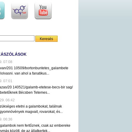
ZÁSZÓLÁSOK
9. 07:08
ezvan/201 10509/bortonbuntetes_galambete
lolvasni. van ahol a fanatikus...
9. 07:01
tazas/20 140521/galamb-etetese-becs-bir sag/
mbetetőknek Bécsben Tetemes...
29. 06:42
ükséges etetni a galambokat, találnak
gyomnövények magvait, rovarokat, és...
9. 06:36
 galambok nem fertőznek, csak az embereke
ymás között, de az állatkertek...