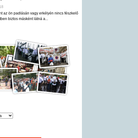
18
nt az ön padlásán vagy erkélyén nincs fészkelő
ben biztos másként látná a...