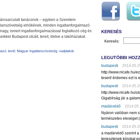
 Városarculati tanácsnok – egyben a Szeretem
lanszövetség elnökének, minden ingatlanforgalmazó
 nagy, ismert ingatlanforgalmazással foglalkozó cég és
KERESÉS
eikkel Budapest utcáit, tereit, illetve a lakóházakat.
Keresés:
mazó
,
levél
,
Magyar Ingatlanszövetség
,
vadplakát
LEGUTÓBBI HOZ
budapesti
2014.05.2
http://www.nlcafe.hu/
tesert/ érdemes ezt is e
budapesti
2014.05.2
http://www.nlcafe.hu/u
Gigabírság jár a gala
madárvédő
2014.05.
Nyáron valóban nem sz
természetes eleséget (
budapesti
2014.05.2
a madárvédő szerint a
terjesztenek kórokat eg