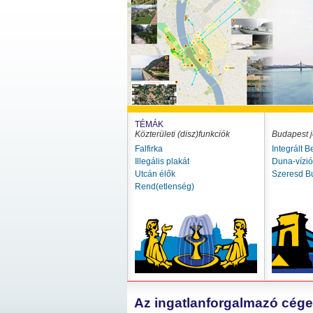
TÉMÁK
Közterületi (disz)funkciók
Budapest j
Falfirka
Integrált B
Illegális plakát
Duna-vízi
Utcán élők
Szeresd B
Rend(etlenség)
Az ingatlanforgalmazó cége