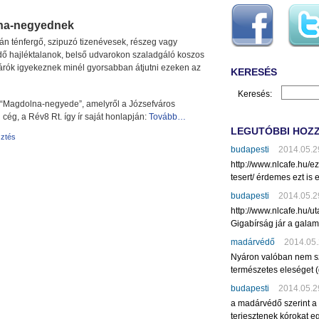
lna-negyednek
n ténfergő, szipuzó tizenévesek, részeg vagy
ő hajléktalanok, belső udvarokon szaladgáló koszos
rók igyekeznek minél gyorsabban átjutni ezeken az
KERESÉS
Keresés:
et “Magdolna-negyede”, amelyről a Józsefváros
 cég, a Rév8 Rt. így ír saját honlapján:
Tovább…
LEGUTÓBBI HOZ
sztés
budapesti
2014.05.2
http://www.nlcafe.hu/
tesert/ érdemes ezt is e
budapesti
2014.05.2
http://www.nlcafe.hu/u
Gigabírság jár a gala
madárvédő
2014.05.
Nyáron valóban nem sz
természetes eleséget (
budapesti
2014.05.2
a madárvédő szerint a
terjesztenek kórokat eg