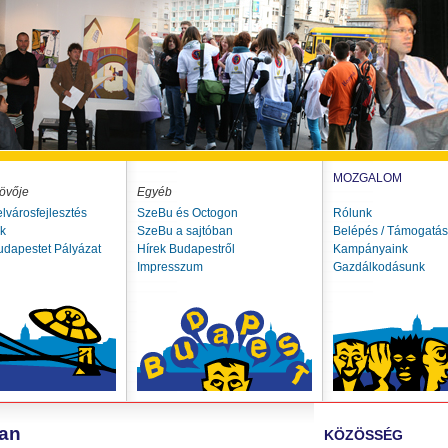
MOZGALOM
övője
Egyéb
elvárosfejlesztés
SzeBu és Octogon
Rólunk
ók
SzeBu a sajtóban
Belépés / Támogatás
udapestet Pályázat
Hírek Budapestről
Kampányaink
Impresszum
Gazdálkodásunk
ban
KÖZÖSSÉG