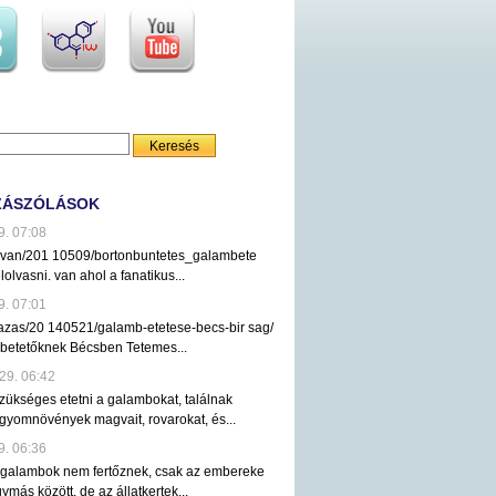
ZÁSZÓLÁSOK
9. 07:08
ezvan/201 10509/bortonbuntetes_galambete
lolvasni. van ahol a fanatikus...
9. 07:01
tazas/20 140521/galamb-etetese-becs-bir sag/
mbetetőknek Bécsben Tetemes...
29. 06:42
ükséges etetni a galambokat, találnak
gyomnövények magvait, rovarokat, és...
9. 06:36
 galambok nem fertőznek, csak az embereke
ymás között, de az állatkertek...