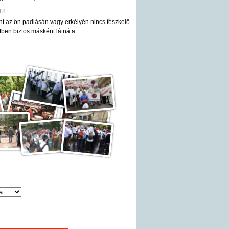
18
nt az ön padlásán vagy erkélyén nincs fészkelő
ben biztos másként látná a...