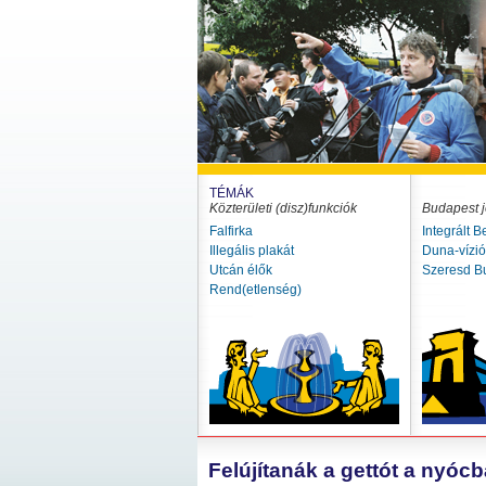
TÉMÁK
Közterületi (disz)funkciók
Budapest j
Falfirka
Integrált B
Illegális plakát
Duna-vízi
Utcán élők
Szeresd B
Rend(etlenség)
Felújítanák a gettót a nyóc