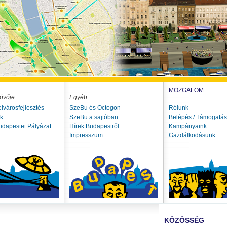
MOZGALOM
övője
Egyéb
elvárosfejlesztés
SzeBu és Octogon
Rólunk
ók
SzeBu a sajtóban
Belépés / Támogatás
udapestet Pályázat
Hírek Budapestről
Kampányaink
Impresszum
Gazdálkodásunk
KÖZÖSSÉG