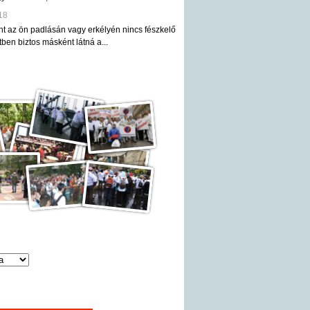
18
nt az ön padlásán vagy erkélyén nincs fészkelő
ben biztos másként látná a...