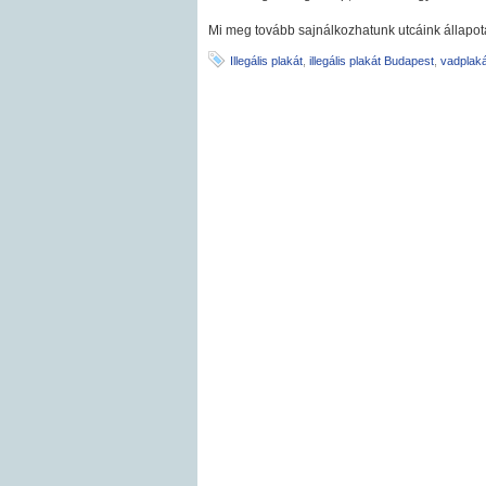
Mi meg tovább sajnálkozhatunk utcáink állapot
Illegális plakát
,
illegális plakát Budapest
,
vadplaká