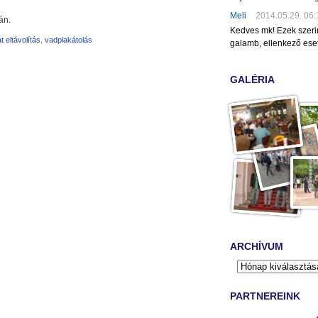
Meli
2014.05.29. 06:
án.
Kedves mk! Ezek szeri
t eltávolítás
,
vadplakátolás
galamb, ellenkező eset
GALÉRIA
ARCHÍVUM
PARTNEREINK