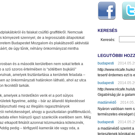
KERESÉS
plakátokról és falakat csúfító graffitikről. Nemcsak
lis környezeti szennyel, de a legrosszabb állapotokat
Keresés:
eretem Budapestet Mozgalom és plakátszedő aktivistái
ásáért, de úgy tűnik, néhány önkormányzat mintha
LEGUTÓBBI HOZ
budapesti
2014.05.2
rosban és a második kerületben nem sokat tettek a
b a szó szoros értelmében is “sötétben bujkáló”
http://www.nlcafe.hu/
ulnak, amelyek tisztántartása a kerületek feladata –
tesert/ érdemes ezt is e
sen az önkormányzati határokon látható, ahol az utca
budapesti
2014.05.2
n fecniktől tarkák.
http://www.nlcafe.hu/u
Gigabírság jár a gala
 amelyek a hirdetőkön verik el a port súlyos
rületek figyelme, addig – bár az állandó tépkedéssel
madárvédő
2014.05.
adályozható meg az illegális ragasztmányok
Nyáron valóban nem sz
ói nehézkességet, ahogy a gusztustalan grafittimutáció,
természetes eleséget (
áradata ellen hiányzó igazi szankciók esetében sem. Még
budapesti
2014.05.2
 az elkapott firkálót azonnal közmunkára köteleznék,
Addig pedig – térfigyelő kamerák ide vagy oda, a
a madárvédő szerint a
terjesztenek kórokat eg