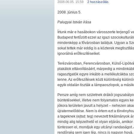
2008.06.05. 15:59
2 hozzászólás
2008. június 5.
Palugyai István írása
Írtunk már e hasábokon városszerte terjengő vad
Budapest fertőzött ezzel az igazi szociokulturá
mindenképp a fővárosban találjuk. Ugyan a Sz
sokat tettek már eddig is a közterek megtisztít
ignorálná erőfeszítéseiket.
Terézvárosban, Ferencvárosban, Külső-Lipótvá
plakátok eltávolításáért, márpedig a mindinkáb
ragasztgatók egyre inkább a mellékutcákba szor
lenne. Az erőfeszítések közti különbség különö
egyik oldalán tiszták a lámpaoszlopok, a másiko
Persze amíg nem születnek drákói jogszabályok,
büntetésekkel, illetve nem folyamatos egyes ke
jókora területen javult a helyzet – nehezen ak
újratermelődése. Nem is értem ezt a törvényhoz
a tageknek (ejtsd: teg) nevezett firkálmányok 
mindig alig képzelhető el olyan eljárás, amikor
tüntessen el, mondjuk egy utcányi randaságot. 
rendőrség sem igen lép, nincs is nagyon hová.