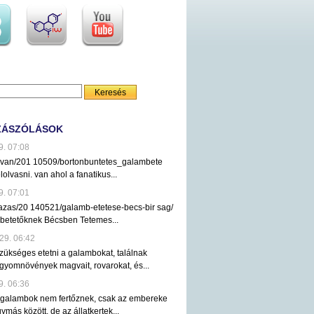
ZÁSZÓLÁSOK
9. 07:08
ezvan/201 10509/bortonbuntetes_galambete
lolvasni. van ahol a fanatikus...
9. 07:01
tazas/20 140521/galamb-etetese-becs-bir sag/
mbetetőknek Bécsben Tetemes...
29. 06:42
ükséges etetni a galambokat, találnak
gyomnövények magvait, rovarokat, és...
9. 06:36
 galambok nem fertőznek, csak az embereke
ymás között, de az állatkertek...