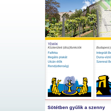
TÉMÁK
Közterületi (disz)funkciók
Budapest j
Falfirka
Integrált B
Illegális plakát
Duna-vízi
Utcán élők
Szeresd B
Rend(etlenség)
Sötétben gyűlik a szenny