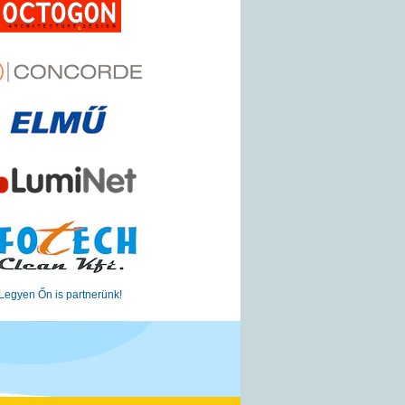
Legyen Őn is partnerünk!