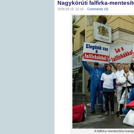
Nagykörúti falfirka-mentesí
2008.09.19. 22:18
Comments (0)
A falfirka-mentesítési kamp