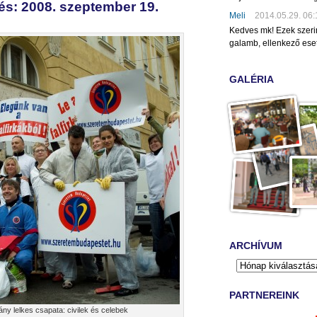
tés: 2008. szeptember 19.
Meli
2014.05.29. 06:
Kedves mk! Ezek szeri
galamb, ellenkező eset
GALÉRIA
ARCHÍVUM
PARTNEREINK
ány lelkes csapata: civilek és celebek