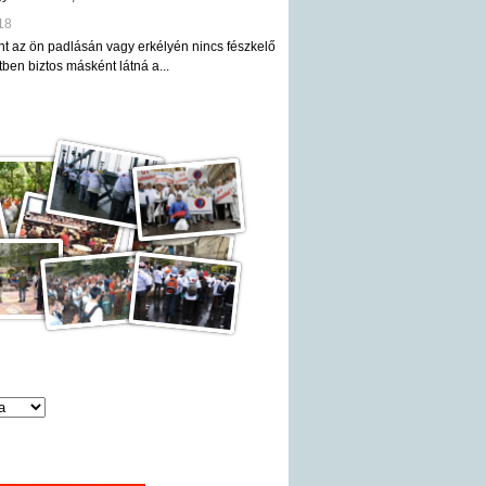
18
nt az ön padlásán vagy erkélyén nincs fészkelő
ben biztos másként látná a...