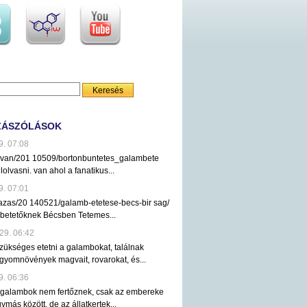
ZÁSZÓLÁSOK
9. 07:08
ezvan/201 10509/bortonbuntetes_galambete
lolvasni. van ahol a fanatikus...
9. 07:01
tazas/20 140521/galamb-etetese-becs-bir sag/
mbetetőknek Bécsben Tetemes...
29. 06:42
ükséges etetni a galambokat, találnak
gyomnövények magvait, rovarokat, és...
9. 06:36
 galambok nem fertőznek, csak az embereke
ymás között, de az állatkertek...