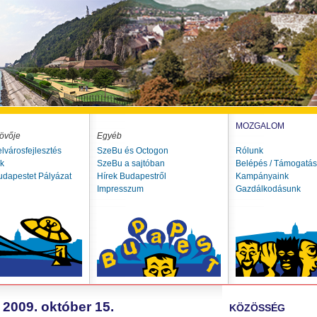
MOZGALOM
övője
Egyéb
elvárosfejlesztés
SzeBu és Octogon
Rólunk
ók
SzeBu a sajtóban
Belépés / Támogatás
udapestet Pályázat
Hírek Budapestről
Kampányaink
Impresszum
Gazdálkodásunk
 2009. október 15.
KÖZÖSSÉG