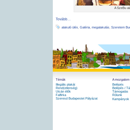
A SzeBu al
Tovább…
alakuló ülés
,
Galéria
,
megalakulás
,
Szeretem Bu
Témák
A mozgalom
Illegális plakát
Belépés
Rend(etlenség)
Belépés / T
Utcán élők
Támogatás
Falfirka
Rólunk
Szeresd Budapestet Pályázat
Kampányok /