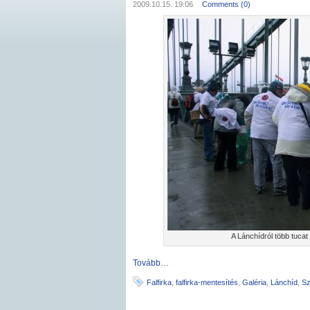
2009.10.15. 19:06
Comments (0)
A Lánchídról több tucat a
Tovább…
Falfirka
,
falfirka-mentesítés
,
Galéria
,
Lánchíd
,
Sz