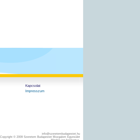
Kapcsolat
Impresszum
info@szeretembudapestet.hu
Copyright © 2009 Szeretem Budapestet Mozgalom Egyesület