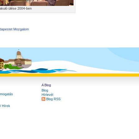
akuló ülése 2004-ben
dapestet Mozgalom
A Blog
Blog
ámogatás
Hírlevél
Blog RSS
 Hírek