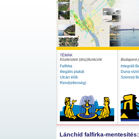
TÉMÁK
Közterületi (disz)funkciók
Budapest j
Falfirka
Integrált B
Illegális plakát
Duna-vízi
Utcán élők
Szeresd B
Rend(etlenség)
Lánchíd falfirka-mentesítés: