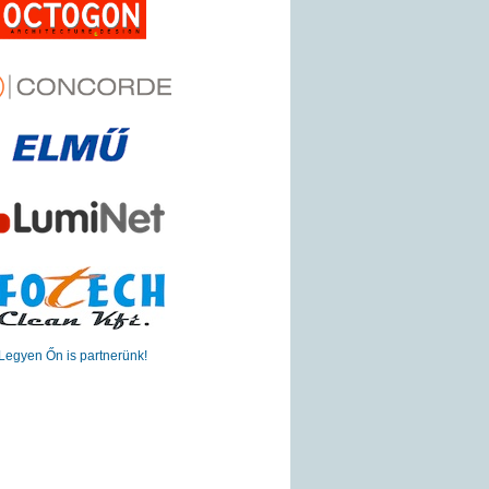
Legyen Őn is partnerünk!