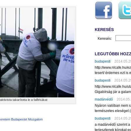
KERESÉS
Keresés:
LEGUTÓBBI HOZ
budapesti
2014.05.2
http://www.nlcafe.hu/
tesert/ érdemes ezt is e
budapesti
2014.05.2
http://www.nlcafe.hu/u
Gigabírság jár a gala
madárvédő
2014.05.
ktivista takarította le a falfirkákat
Nyáron valóban nem sz
természetes eleséget (
budapesti
2014.05.2
eretem Budapestet Mozgalom
a madárvédő szerint a
terjesztenek kórokat eg