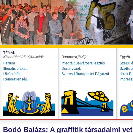
TÉMÁK
Közterületi (disz)funkciók
Budapest jövője
Egyéb
Falfirka
Integrált Belvárosfejlesztés
SzeBu é
Illegális plakát
Duna-víziók
SzeBu a
Utcán élők
Szeresd Budapestet Pályázat
Hírek B
Rend(etlenség)
Impres
Bodó Balázs: A graffitik társadalmi vet