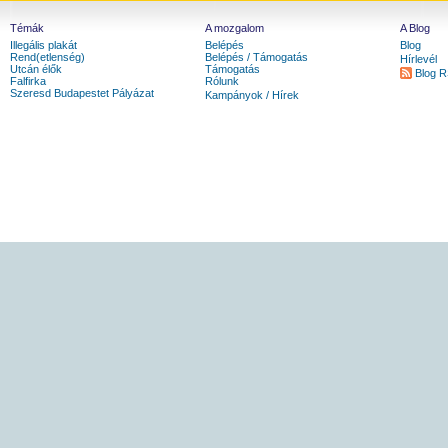
Témák
A mozgalom
A Blog
Illegális plakát
Belépés
Blog
Rend(etlenség)
Belépés / Támogatás
Hírlevél
Utcán élők
Támogatás
Blog 
Falfirka
Rólunk
Szeresd Budapestet Pályázat
Kampányok / Hírek