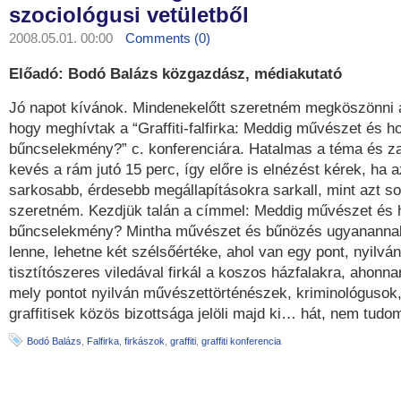
szociológusi vetületből
2008.05.01. 00:00
Comments (0)
Előadó: Bodó Balázs közgazdász, médiakutató
Jó napot kívánok. Mindenekelőtt szeretném megköszönni 
hogy meghívtak a “Graffiti-falfirka: Meddig művészet és h
bűncselekmény?” c. konferenciára. Hatalmas a téma és za
kevés a rám jutó 15 perc, így előre is elnézést kérek, ha a
sarkosabb, érdesebb megállapításokra sarkall, mint azt 
szeretném. Kezdjük talán a címmel: Meddig művészet és
bűncselekmény? Mintha művészet és bűnözés ugyanannak
lenne, lehetne két szélsőértéke, ahol van egy pont, nyilván
tisztítószeres viledával firkál a koszos házfalakra, ahonn
mely pontot nyilván művészettörténészek, kriminológusok
graffitisek közös bizottsága jelöli majd ki… hát, nem tu
Bodó Balázs
,
Falfirka
,
firkászok
,
graffiti
,
graffiti konferencia