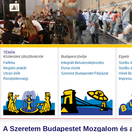
TÉMÁK
Közterületi (disz)funkciók
Budapest jövője
Egyéb
Falfirka
Integrált Belvárosfejlesztés
SzeBu é
Illegális plakát
Duna-víziók
SzeBu a
Utcán élők
Szeresd Budapestet Pályázat
Hírek B
Rend(etlenség)
Impres
A Szeretem Budapestet Mozgalom és 