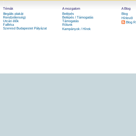
Témák
A mozgalom
A Blog
Illegális plakát
Belépés
Blog
Rend(etlenség)
Belépés / Támogatás
Hírlevél
Utcán élők
Támogatás
Blog 
Falfirka
Rólunk
Szeresd Budapestet Pályázat
Kampányok / Hírek