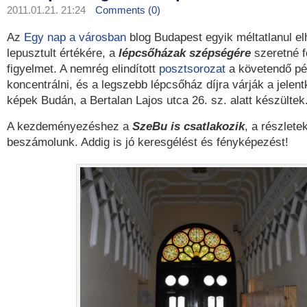
2011.01.21. 21:24
Comments (0)
Az
Egy nap a városban
blog Budapest egyik méltatlanul el
lepusztult értékére, a
lépcsőházak szépségére
szeretné f
figyelmet. A nemrég elindított
posztsorozat
a követendő pé
koncentrálni, és a legszebb lépcsőház díjra várják a jelent
képek Budán, a Bertalan Lajos utca 26. sz. alatt készültek
A kezdeményezéshez a
SzeBu is csatlakozik
, a részlet
beszámolunk. Addig is jó keresgélést és fényképezést!