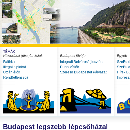
TÉMÁK
Közterületi (disz)funkciók
Budapest jövője
Egyéb
Falfirka
Integrált Belvárosfejlesztés
SzeBu é
Illegális plakát
Duna-víziók
SzeBu a
Utcán élők
Szeresd Budapestet Pályázat
Hírek B
Rend(etlenség)
Impres
Budapest legszebb lépcsőházai