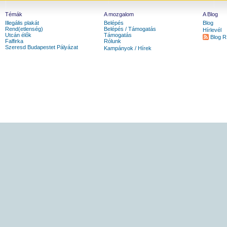
Témák
A mozgalom
A Blog
Illegális plakát
Belépés
Blog
Rend(etlenség)
Belépés / Támogatás
Hírlevél
Utcán élők
Támogatás
Blog 
Falfirka
Rólunk
Szeresd Budapestet Pályázat
Kampányok / Hírek