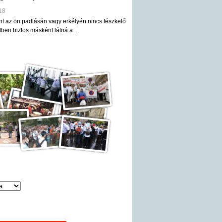
18
nt az ön padlásán vagy erkélyén nincs fészkelő
ben biztos másként látná a...