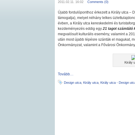
2011.02.11. 16:02
Comments (0)
Újabb fordulóponthoz érkezett a Király utca – 
támogatja), melyet néhány lelkes üzlettulajdono
évben, a Király utca kereskedelmi és turistaforg
kezdeményezés eddig egy
21 tagot számláló 
megvalósult kulturális esemény, valamint a 20
után most újabb lépésre szánták el magukat, mel
Önkormányzat, valamint a Fővárosi Önkormányzat
Király 
Tovább…
Design utca
,
Király utca
,
Király utca - Design utc