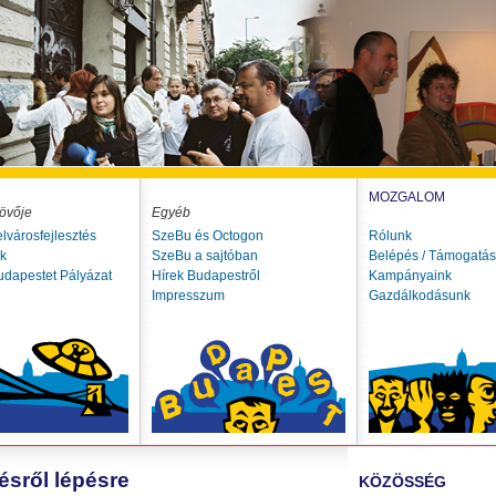
MOZGALOM
övője
Egyéb
elvárosfejlesztés
SzeBu és Octogon
Rólunk
ók
SzeBu a sajtóban
Belépés / Támogatás
udapestet Pályázat
Hírek Budapestről
Kampányaink
Impresszum
Gazdálkodásunk
ésről lépésre
KÖZÖSSÉG