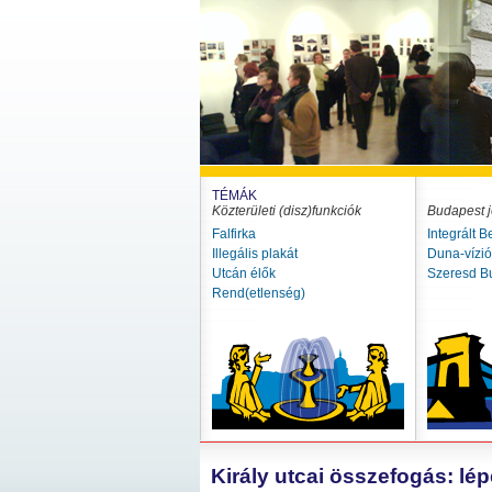
TÉMÁK
Közterületi (disz)funkciók
Budapest j
Falfirka
Integrált B
Illegális plakát
Duna-vízi
Utcán élők
Szeresd B
Rend(etlenség)
Király utcai összefogás: lép