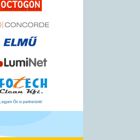
Legyen Őn is partnerünk!