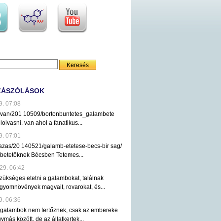
ZÁSZÓLÁSOK
9. 07:08
ezvan/201 10509/bortonbuntetes_galambete
lolvasni. van ahol a fanatikus...
9. 07:01
tazas/20 140521/galamb-etetese-becs-bir sag/
mbetetőknek Bécsben Tetemes...
29. 06:42
ükséges etetni a galambokat, találnak
gyomnövények magvait, rovarokat, és...
9. 06:36
 galambok nem fertőznek, csak az embereke
ymás között, de az állatkertek...