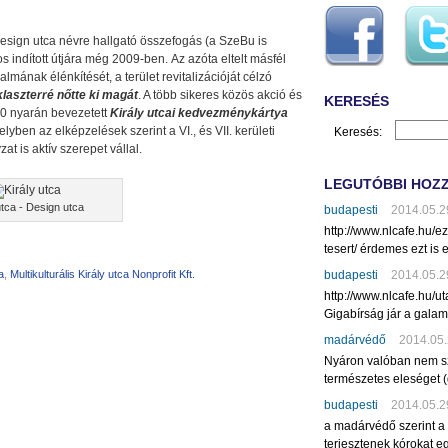
Design utca névre hallgató összefogás (a SzeBu is
s indított útjára még 2009-ben. Az azóta eltelt másfél
almának élénkítését, a terület revitalizációját célzó
klaszterré nőtte ki magát
. A több sikeres közös akció és
KERESÉS
10 nyarán bevezetett
Király utcai kedvezménykártya
yben az elképzelések szerint a VI., és VII. kerületi
Keresés:
 is aktív szerepet vállal.
LEGUTÓBBI HOZ
utca - Design utca
budapesti
2014.05.2
http://www.nlcafe.hu/
tesert/ érdemes ezt is e
budapesti
2014.05.2
a
,
Multikulturális Király utca Nonprofit Kft.
http://www.nlcafe.hu/u
Gigabírság jár a gala
madárvédő
2014.05.
Nyáron valóban nem sz
természetes eleséget (
budapesti
2014.05.2
a madárvédő szerint a
terjesztenek kórokat eg