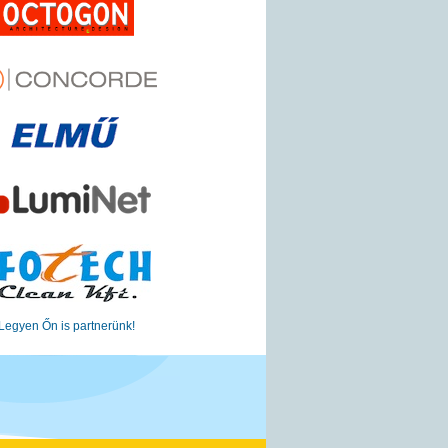
Legyen Őn is partnerünk!