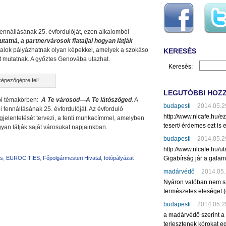
nnállásának 25. évfordulóját, ezen alkalomból
atná, a partnervárosok fiataljai hogyan látják
iatalok pályázhatnak olyan képekkel, amelyek a szokáso
KERESÉS
t mutatnak. A győztes Genovába utazhat.
Keresés:
épezőgépre fel!
LEGUTÓBBI HOZ
bbi témakörben:
A Te városod—A Te látószöged
. A
budapesti
2014.05.2
ennállásának 25. évfordulóját. Az évforduló
http://www.nlcafe.hu/
jelentetését tervezi, a fenti munkacímmel, amelyben
tesert/ érdemes ezt is e
gyan látják saját városukat napjainkban.
budapesti
2014.05.2
http://www.nlcafe.hu/u
Gigabírság jár a gala
os
,
EUROCITIES
,
Főpolgármesteri Hivatal
,
fotópályázat
madárvédő
2014.05.
Nyáron valóban nem sz
természetes eleséget (
budapesti
2014.05.2
a madárvédő szerint a
terjesztenek kórokat eg