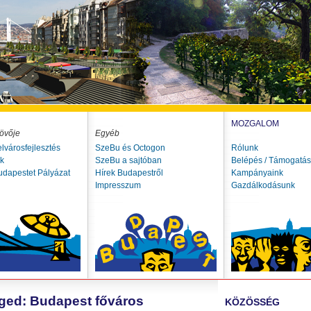
MOZGALOM
övője
Egyéb
elvárosfejlesztés
SzeBu és Octogon
Rólunk
ók
SzeBu a sajtóban
Belépés / Támogatás
udapestet Pályázat
Hírek Budapestről
Kampányaink
Impresszum
Gazdálkodásunk
öged: Budapest főváros
KÖZÖSSÉG