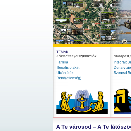
TÉMÁK
Közterületi (disz)funkciók
Budapest j
Falfirka
Integrált B
Illegális plakát
Duna-vízi
Utcán élők
Szeresd B
Rend(etlenség)
A Te városod – A Te látósz