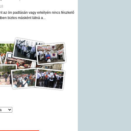
18
nt az ön padlásán vagy erkélyén nincs fészkelő
ben biztos másként látná a...