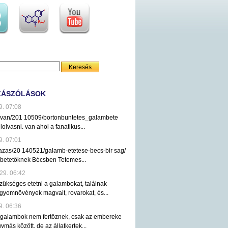
ZÁSZÓLÁSOK
9. 07:08
ezvan/201 10509/bortonbuntetes_galambete
lolvasni. van ahol a fanatikus...
9. 07:01
tazas/20 140521/galamb-etetese-becs-bir sag/
mbetetőknek Bécsben Tetemes...
29. 06:42
ükséges etetni a galambokat, találnak
gyomnövények magvait, rovarokat, és...
9. 06:36
 galambok nem fertőznek, csak az embereke
ymás között, de az állatkertek...