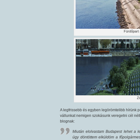
Fürdőpart 
Zö
A legfrissebb és egyben legörömtelibb hírünk pe
vállunkat nemigen szokásunk veregetni cél nélkül
blognak:
Miután elolvastam Budapest lehet a 
úgy döntöttem elküldöm a főpolgármes