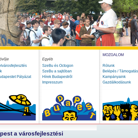
MOZGALOM
övője
Egyéb
elvárosfejlesztés
SzeBu és Octogon
Rólunk
ók
SzeBu a sajtóban
Belépés / Támogatás
udapestet Pályázat
Hírek Budapestről
Kampányaink
Impresszum
Gazdálkodásunk
est a városfejlesztési