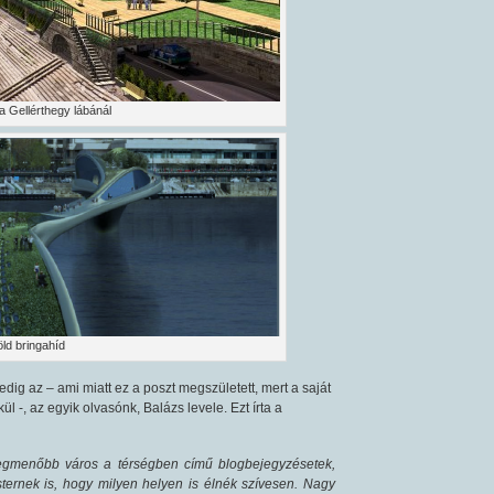
a Gellérthegy lábánál
ld bringahíd
dig az – ami miatt ez a poszt megszületett, mert a saját
 -, az egyik olvasónk, Balázs levele. Ezt írta a
legmenőbb város a térségben című blogbejegyzésetek,
ternek is, hogy milyen helyen is élnék szívesen. Nagy