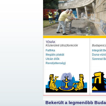
TÉMÁK
Közterületi (disz)funkciók
Budapest j
Falfirka
Integrált B
Illegális plakát
Duna-vízi
Utcán élők
Szeresd B
Rend(etlenség)
Bekerült a legmenőbb Budap