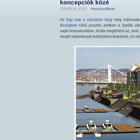
koncepciók közé
2011.05.05. 13:51
Hozzászólások
Az
Egy nap a városban blog
még márciusba
térségben
című posztot, amiben a SzeBu városf
saját olvasatunkban. Azóta megtörtént az, amit
megírt vélemények futótűzként terjednek, és n