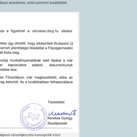
asz levelemre, amit ezennel továbbítok.
dapesti városfejlesztési koncepciók közé