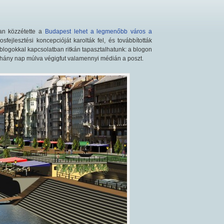
n közzétette a
Budapest lehet a legmenőbb város a
ejlesztési koncepcióját karolták fel, és továbbították
 blogokkal kapcsolatban ritkán tapasztalhatunk: a blogon
éhány nap múlva végigfut valamennyi médián a poszt.