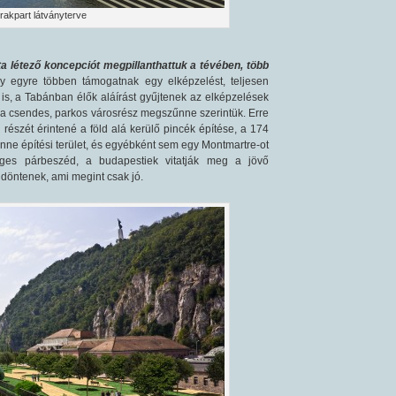
rakpart látványterve
ta létező koncepciót megpillanthattuk a tévében, több
y egyre többen támogatnak egy elképzelést, teljesen
s, a Tabánban élők aláírást gyűjtenek az elképzelések
ert a csendes, parkos városrész megszűnne szerintük. Erre
részét érintené a föld alá kerülő pincék építése, a 174
nne építési terület, és egyébként sem egy Montmartre-ot
éges párbeszéd, a budapestiek vitatják meg a jövő
döntenek, ami megint csak jó.