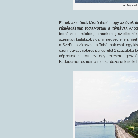
A Belgrád 
Ennek az erőnek köszönhető, hogy
az évek ó
rádióadásban foglalkoztak a témával
. Ahog
természetes módon jelennek meg az ellenzők i
szerint ott kialakított vigalmi negyed ellen, m
a SzeBu is válaszolt: a Tabánnak csak egy kis 
ezer négyzetméteres parkterület 1 százaléka le
képzeltek el. Mindez egy teljesen egészs
Budapestjét, és nem a megkérdezésünk nélkül 