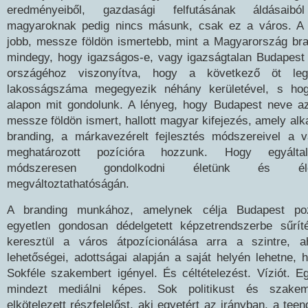
eredményeiből, gazdasági felfutásának áldásaib
magyaroknak pedig nincs másunk, csak ez a város. A
jobb, messze földön ismertebb, mint a Magyarország br
mindegy, hogy igazságos-e, vagy igazságtalan Budapest
országéhoz viszonyítva, hogy a következő öt le
lakosságszáma megegyezik néhány kerületével, s hog
alapon mit gondolunk. A lényeg, hogy Budapest neve az
messze földön ismert, hallott magyar kifejezés, amely alk
branding, a márkavezérelt fejlesztés módszereivel a v
meghatározott pozícióra hozzunk. Hogy egyáltal
módszeresen gondolkodni életünk és életk
megváltoztathatóságán.
A branding munkához, amelynek célja Budapest pozi
egyetlen gondosan dédelgetett képzetrendszerbe sűrí
keresztül a város átpozícionálása arra a szintre, a
lehetőségei, adottságai alapján a saját helyén lehetne, 
Sokféle szakembert igényel. És céltételezést. Víziót. Egy
mindezt mediálni képes. Sok politikust és szakemb
elkötelezett részfelelőst, aki egyetért az irányban, a te