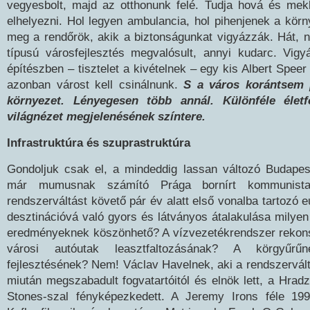
vegyesbolt, majd az otthonunk felé. Tudja hová és mekk
elhelyezni. Hol legyen ambulancia, hol pihenjenek a körny
meg a rendőrök, akik a biztonságunkat vigyázzák. Hát, 
típusú városfejlesztés megvalósult, annyi kudarc. Vig
építészben – tisztelet a kivételnek – egy kis Albert Spee
azonban várost kell csinálnunk.
S a város korántsem 
környezet. Lényegesen több annál. Különféle életf
világnézet megjelenésének színtere.
Infrastruktúra és szuprastruktúra
Gondoljuk csak el, a mindeddig lassan változó Budape
már mumusnak számító Prága bornírt kommunista
rendszerváltást követő pár év alatt első vonalba tartozó eu
desztinációvá való gyors és látványos átalakulása milyen 
eredményeknek köszönhető? A vízvezetékrendszer rekons
városi autóutak leasztfaltozásának? A körgyűr
fejlesztésének? Nem! Václav Havelnek, aki a rendszerváltá
miután megszabadult fogvatartóitól és elnök lett, a Hradz
Stones-szal fényképezkedett. A Jeremy Irons féle 199