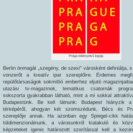
Prága többnyelvű logója
Berlin önmagát „szegény, de szexi” városként definiálja, 
vonzerőt a kreatív ipar szereplőire. Érdemes megfi
repülőtársaságok sokmillió emberhez eljutó magazinjaib
utazási tv-magazinok, tematikus csatornák progr
sokszorta gyakrabban látható, mint a mi sokkal attraktí
Budapestünk. Be kell látnunk: Budapest hiányzik a 
térképéről, ahogyan két szomszédunk, Bécs és Pr
szereplője annak. Ha azonban egy Spiegel-cikk hatá
túldimenzionálnunk, a városunkról kialakuló és közve
képzeteket igenis határozott szorítással kell a kezün