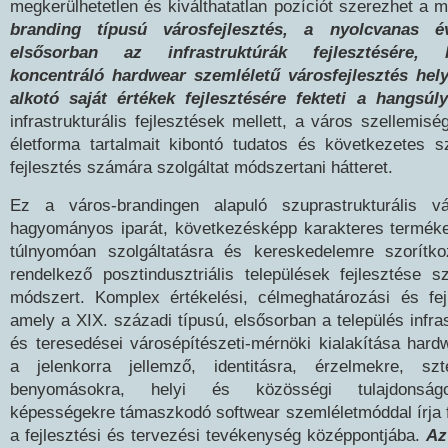
megkerülhetetlen és kiválthatatlan pozíciót szerezhet a
branding típusú városfejlesztés, a nyolcvanas év
elsősorban az infrastruktúrák fejlesztésére, k
koncentráló hardwear szemléletű városfejlesztés hely
alkotó saját értékek fejlesztésére fekteti a hangsúly
infrastrukturális fejlesztések mellett, a város szellemiség
életforma tartalmait kibontó tudatos és következetes sz
fejlesztés számára szolgáltat módszertani hátteret.
Ez a város-brandingen alapuló szuprastrukturális vá
hagyományos iparát, következésképp karakteres termékeit
túlnyomóan szolgáltatásra és kereskedelemre szorítk
rendelkező posztindusztriális települések fejlesztése 
módszert. Komplex értékelési, célmeghatározási és fej
amely a XIX. századi típusú, elsősorban a település infras
és teresedései városépítészeti-mérnöki kialakítása hard
a jelenkorra jellemző, identitásra, érzelmekre, szt
benyomásokra, helyi és közösségi tulajdonságo
képességekre támaszkodó softwear szemléletmóddal írja fel
a fejlesztési és tervezési tevékenység középpontjába.
Az