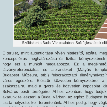
Szőlőskert a Budai Vár oldalában: Soft fejlesztések el
E terület, mint autenticitása révén hitelesítő, ezáltal me
koncepciózus meghatározása és fizikai környezetének 
hogy ezt a munkát megalapozza. Ez a megélhető, 
látványreferenciákat és albrandeket (Mátyás temp
Budapest Múzeum, stb.) felsorakoztató élményhelyszí
város egészére. Először közvetlen környezetére, a 
szakaszaira, majd a gyors és közvetlen kapcsolat ki
Belváros pesti térségeire. Ahhoz azonban, hogy tudju
akarunk fejleszteni a Budai Várban, az egész Budapest 
tiszta helyzetet kell teremtenünk. Ahhoz pedig, hogy végk