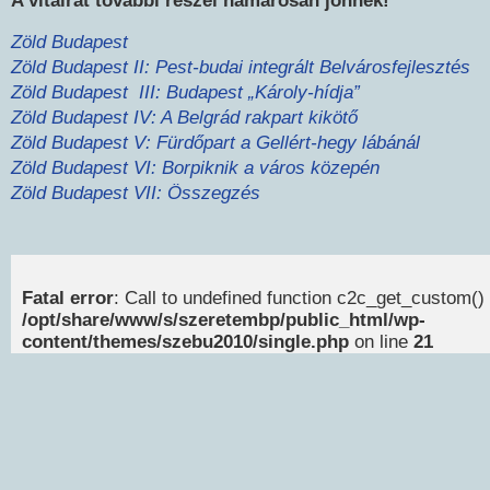
A vitairat további részei hamarosan jönnek!
Zöld Budapest
Zöld Budapest II: Pest-budai integrált Belvárosfejlesztés
Zöld Budapest III: Budapest „Károly-hídja”
Zöld Budapest IV: A Belgrád rakpart kikötő
Zöld Budapest V: Fürdőpart a Gellért-hegy lábánál
Zöld Budapest VI: Borpiknik a város közepén
Zöld Budapest VII: Összegzés
Fatal error
: Call to undefined function c2c_get_custom() 
/opt/share/www/s/szeretembp/public_html/wp-
content/themes/szebu2010/single.php
on line
21