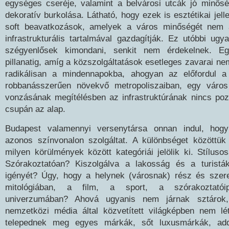
egységes cseréje, valamint a belvárosi utcák jó minősé
dekoratív burkolása. Látható, hogy ezek is esztétikai jel
soft beavatkozások, amelyek a város minőségét nem 
infrastrukturális tartalmával gazdagítják. Ez utóbbi ugy
szégyenlősek kimondani, senkit nem érdekelnek. E
pillanatig, amíg a közszolgáltatások esetleges zavarai n
radikálisan a mindennapokba, ahogyan az előfordul a
robbanásszerűen növekvő metropoliszaiban, egy város
vonzásának megítélésben az infrastruktúrának nincs poz
csupán az alap.
Budapest valamennyi versenytársa onnan indul, hogy
azonos színvonalon szolgáltat. A különbséget közöttü
milyen körülmények között kategóriái jelölik ki. Stílus
Szórakoztatóan? Kiszolgálva a lakosság és a turisták
igényét? Úgy, hogy a helynek (városnak) rész és szere
mitológiában, a film, a sport, a szórakoztatóip
univerzumában? Ahová ugyanis nem járnak sztáro
nemzetközi média által közvetített világképben nem lé
telepednek meg egyes márkák, sőt luxusmárkák, ad