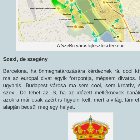
A SzeBu városfejlesztési térképe
Szexi, de szegény
Barcelona, ha önmeghatározására kérdeznek rá, cool kí
ma az európai divat egyik forrpontja, mégsem divatos. 
ugyanis. Budapest városa ma sem cool, sem kreatív, 
szexi. De lehet az. S, ha az idézett melléknevek banál
azokra már csak azért is figyelni kell, mert a világ, lám 
alapján becsül meg egy helyet.