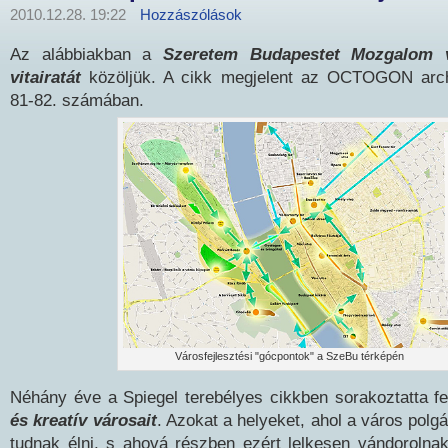
2010.12.28. 19:22
Hozzászólások
Az alábbiakban a
Szeretem Budapestet Mozgalom vá
vitairatát
közöljük. A cikk megjelent az OCTOGON arch
81-82. számában.
Városfejlesztési "gócpontok" a SzeBu térképén
Néhány éve a Spiegel terebélyes cikkben sorakoztatta f
és kreatív városait
. Azokat a helyeket, ahol a város polg
tudnak élni, s ahová részben ezért lelkesen vándoroln