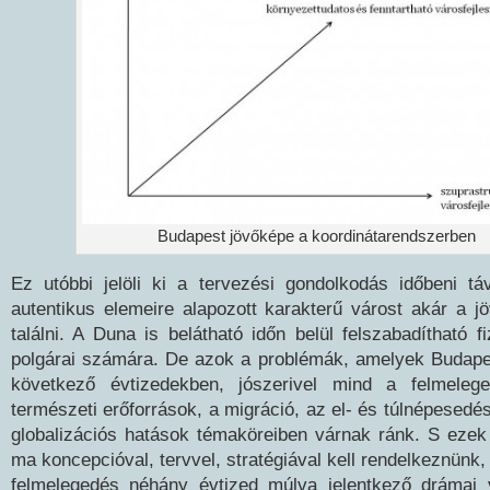
Budapest jövőképe a koordinátarendszerben
Ez utóbbi jelöli ki a tervezési gondolkodás időbeni táv
autentikus elemeire alapozott karakterű várost akár a jö
találni. A Duna is belátható időn belül felszabadítható f
polgárai számára. De azok a problémák, amelyek Budape
következő évtizedekben, jószerivel mind a felmeleg
természeti erőforrások, a migráció, az el- és túlnépesedés
globalizációs hatások témaköreiben várnak ránk. S eze
ma koncepcióval, tervvel, stratégiával kell rendelkeznünk,
felmelegedés néhány évtized múlva jelentkező drámai v