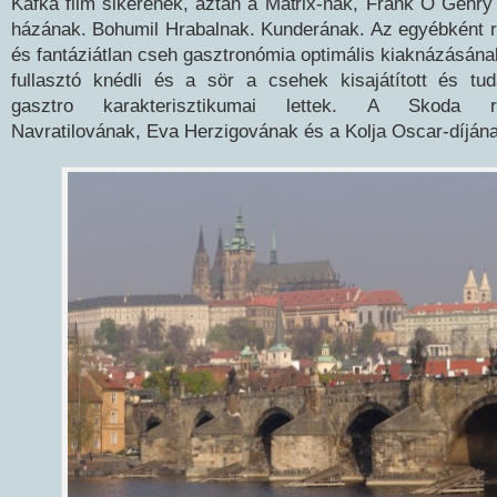
Kafka film sikerének, aztán a Matrix-nak, Frank O Gehry
házának. Bohumil Hrabalnak. Kunderának. Az egyébként 
és fantáziátlan cseh gasztronómia optimális kiaknázásána
fullasztó knédli és a sör a csehek kisajátított és tuda
gasztro karakterisztikumai lettek. A Skoda re
Navratilovának, Eva Herzigovának és a Kolja Oscar-díjána