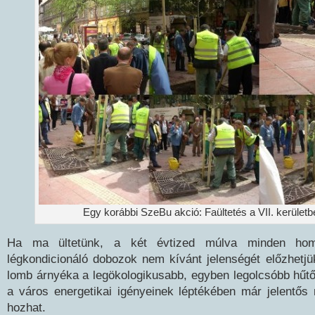
Egy korábbi SzeBu akció: Faültetés a VII. kerület
Ha ma ültetünk, a két évtized múlva minden homl
légkondicionáló dobozok nem kívánt jelenségét előzhetj
lomb árnyéka a legökologikusabb, egyben legolcsóbb hűt
a város energetikai igényeinek léptékében már jelentős 
hozhat.