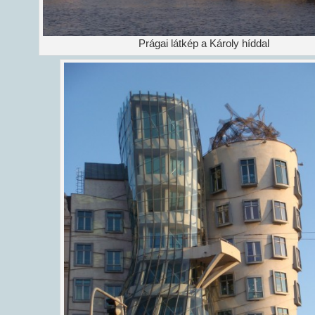
Prágai látkép a Károly híddal