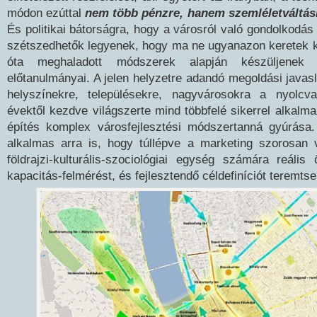
módon ezúttal
nem több pénzre, hanem szemléletváltás
És politikai bátorságra, hogy a városról való gondolkodás 
szétszedhetők legyenek, hogy ma ne ugyanazon keretek k
óta meghaladott módszerek alapján készüljenek 
előtanulmányai. A jelen helyzetre adandó megoldási javasl
helyszínekre, településekre, nagyvárosokra a nyolcva
évektől kezdve világszerte mind többfelé sikerrel alkalm
építés komplex városfejlesztési módszertanná gyúrása
alkalmas arra is, hogy túllépve a marketing szorosan v
földrajzi-kulturális-szociológiai egység számára reális
kapacitás-felmérést, és fejlesztendő céldefiníciót teremtse