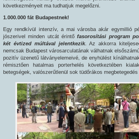
következményeit ma tudhatjuk megelőzni.
1.000.000 fát Budapestnek!
Egy rendkívül intenzív, a mai városba akár egymillió pé
jószerivel minden utcát érintő
fasorosítási program po
két évtized múltával jelentkezik
. Az akkorra kiteljes
nemcsak Budapest városarculatának válhatnak elsőszám
pozitív üzenetű látványelemeivé, de enyhülést kínálhatn
rémisztően hatalmas porterhelés következtében kialaku
betegségek, valószerűtlenül sok tüdőrákos megbetegedés