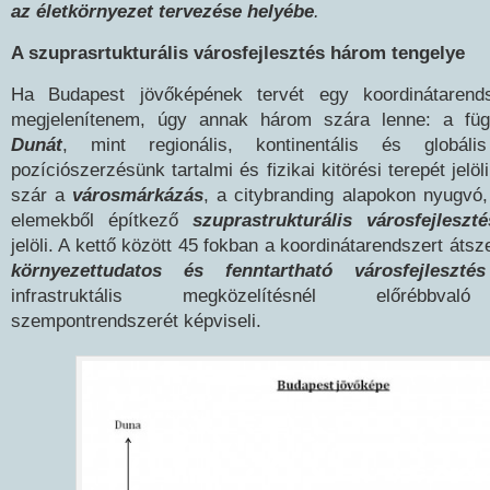
az életkörnyezet tervezése helyébe
.
A szuprasrtukturális városfejlesztés három tengelye
Ha Budapest jövőképének tervét egy koordinátarends
megjelenítenem, úgy annak három szára lenne: a füg
Dunát
, mint regionális, kontinentális és globális
pozíciószerzésünk tartalmi és fizikai kitörési terepét jelöli
szár a
városmárkázás
, a citybranding alapokon nyugvó,
elemekből építkező
szuprastrukturális városfejleszté
jelöli. A kettő között 45 fokban a koordinátarendszert átsz
környezettudatos és fenntartható városfejlesztés
infrastruktális megközelítésnél előrébbvaló
szempontrendszerét képviseli.