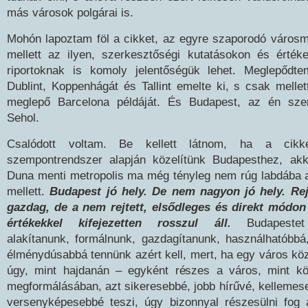
más városok polgárai is.
Mohón lapoztam föl a cikket, az egyre szaporodó város
mellett az ilyen, szerkesztőségi kutatásokon és érték
riportoknak is komoly jelentőségük lehet. Meglepődt
Dublint, Koppenhágát és Tallint emelte ki, s csak melle
meglepő Barcelona példáját. És Budapest, az én sze
Sehol.
Csalódott voltam. Be kellett látnom, ha a cikk
szempontrendszer alapján közelítünk Budapesthez, ak
Duna menti metropolis ma még tényleg nem rúg labdába a
mellett.
Budapest jó hely. De nem nagyon jó hely. Rej
gazdag, de a nem rejtett, elsődleges és direkt mód
értékekkel kifejezetten rosszul áll.
Budapestet 
alakítanunk, formálnunk, gazdagítanunk, használhatóbbá
élménydúsabbá tennünk azért kell, mert, ha egy város k
úgy, mint hajdanán – egyként részes a város, mint kö
megformálásában, azt sikeresebbé, jobb hírűvé, kellemes
versenyképesebbé teszi, úgy bizonnyal részesülni fog 