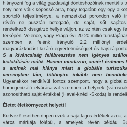
hiányozni fog a világ gazdasági döntéshozóinak mentális t
hely nem válik képessé arra, hogy legalább egy-egy alko
sportoló teljesítménye, a nemzetközi porondon való in
révén ne pusztán befogadó, de saját, sőt sajátos 
rendelkező kisugárzó hellyé váljon, az szintén csak egy fe
térképén. Velence, vagy Prága évi 20-20 millió turistáján
szemben a felénk irányuló 2,2 milliónyi érde
magyarázkodást kizáró egyértelműséggel és hajszálpontos
S a kíváncsiság felébresztése nem igényes szállod
kialakításán múlik. Hanem mindazon, amiért érdemes l
s aminek mai hiánya miatt a globális turisztika
versenyben lám, többnyire inkább nem bennünke
Ugyanakkor rendkívül fontos szempont, hogy a globalizá
homogenizáló elvárásaival szemben a helynek (városnak
azonosítható saját értékkel (Havel-knédli-Skoda) is rendelk
Életet életkörnyezet helyett!
Kedvező esetben éppen ezek a sajátlagos értékek azok, 
város márkája fölépül, s amelyek révén például Bu