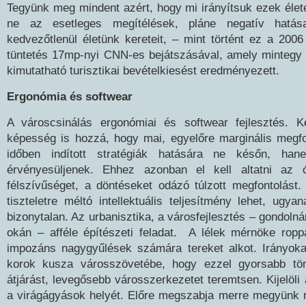
Tegyünk meg mindent azért, hogy mi irányítsuk ezek életét
ne az esetleges megítélések, pláne negatív hatásai
kedvezőtlenül életünk kereteit, – mint történt ez a 2006
tüntetés 17mp-nyi CNN-es bejátszásával, amely mintegy 
kimutatható turisztikai bevételkiesést eredményezett.
Ergonómia és softwear
A városcsinálás ergonómiai és softwear fejlesztés. Ke
képesség is hozzá, hogy mai, egyelőre marginális megf
időben indított stratégiák hatására ne későn, ha
érvényesüljenek. Ehhez azonban el kell altatni az 
félszívűséget, a döntéseket odázó túlzott megfontolást
tiszteletre méltó intellektuális teljesítmény lehet, ugya
bizonytalan. Az urbanisztika, a városfejlesztés – gondol
okán – afféle építészeti feladat. A lélek mérnöke ropp
impozáns nagygyűlések számára tereket alkot. Irányoka
korok kusza városszövetébe, hogy ezzel gyorsabb tö
átjárást, levegősebb városszerkezetet teremtsen. Kijelöli
a virágágyások helyét. Előre megszabja merre megyünk 