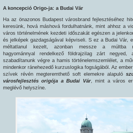
A koncepció Origo-ja: a Budai Vár
Ha az önazonos Budapest városbrand fejlesztéséhez hit
keresünk, hová máshová fordulhatnánk, mint ahhoz a vi
város történelmének kezdeti időszakát egészen a jelenko
és jelképek gazdagságával képviseli. S ez a Budai Vár, 
méltatlanul kezelt, azonban messze a múltba n
hagyománnyal rendelkező földrajzilag zárt negyed, 
szabadítanunk végre a hamis történelemszemlélet, a mű
mindenkor ránehezedő kurzuslogika fogságából. Az emberi
szívek révén megteremthető soft elemekre alapuló
sz
városfejlesztés origója a Budai Vár
, mint a város e
meglévő helyszíne.