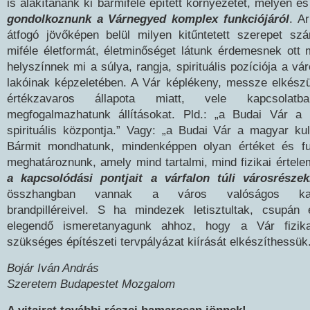
is alakítanánk ki bármiféle épített környezetet, mélyen 
gondolkoznunk a Várnegyed komplex funkciójáról
. A
átfogó jövőképen belül milyen kitűntetett szerepet sz
miféle életformát, életminőséget látunk érdemesnek ott
helyszínnek mi a súlya, rangja, spirituális pozíciója a v
lakóinak képzeletében. A Vár képlékeny, messze elkészü
értékzavaros állapota miatt, vele kapcsol
megfogalmazhatunk állításokat. Pld.: „a Budai Vár 
spirituális központja.” Vagy: „a Budai Vár a magyar kult
Bármit mondhatunk, mindenképpen olyan értéket és f
meghatároznunk, amely mind tartalmi, mind fizikai érte
a kapcsolódási pontjait a várfalon túli városrészek
összhangban vannak a város valóságos karakt
brandpilléreivel. S ha mindezek letisztultak, csupán
elegendő ismeretanyagunk ahhoz, hogy a Vár fizika
szükséges építészeti tervpályázat kiírását elkészíthessük
Bojár Iván András
Szeretem Budapestet Mozgalom