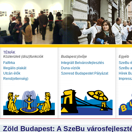
TÉMÁK
Közterületi (disz)funkciók
Budapest jövője
Egyéb
Falfirka
Integrált Belvárosfejlesztés
SzeBu é
Illegális plakát
Duna-víziók
SzeBu a
Utcán élők
Szeresd Budapestet Pályázat
Hírek B
Rend(etlenség)
Impres
Zöld Budapest: A SzeBu városfejlesztés