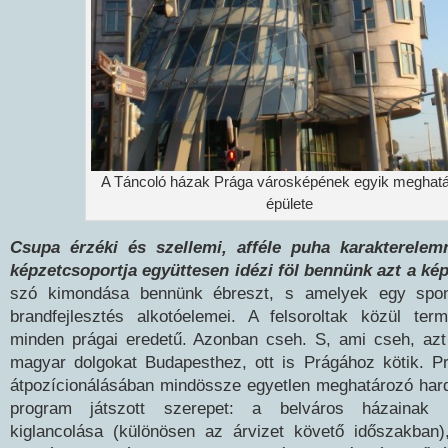
A Táncoló házak Prága városképének egyik meghat
épülete
Csupa érzéki és szellemi, afféle puha karakterelem
képzetcsoportja együttesen idézi föl bennünk azt a kép
szó kimondása bennünk ébreszt, s amelyek egy spon
brandfejlesztés alkotóelemei. A felsoroltak közül te
minden prágai eredetű. Azonban cseh. S, ami cseh, azt 
magyar dolgokat Budapesthez, ott is Prágához kötik. P
átpozícionálásában mindössze egyetlen meghatározó hard
program játszott szerepet: a belváros házainak 
kiglancolása (különösen az árvizet követő időszakban)