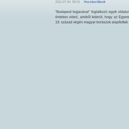
2011.07.04. 08:31
Hozzászólások
“Budapest legjavával” foglalkozó egyik oldal
érdekes videó, amiből kiderül, hogy az Egyesü
19. század végén magyar borászok alapítottak e