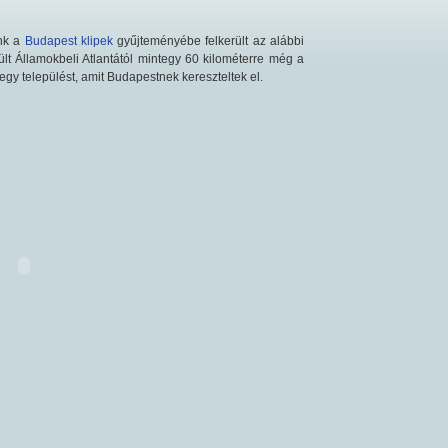
unk a
Budapest klipek
gyűjteményébe felkerült az alábbi
lt Államokbeli Atlantától mintegy 60 kilométerre még a
gy települést, amit Budapestnek kereszteltek el.