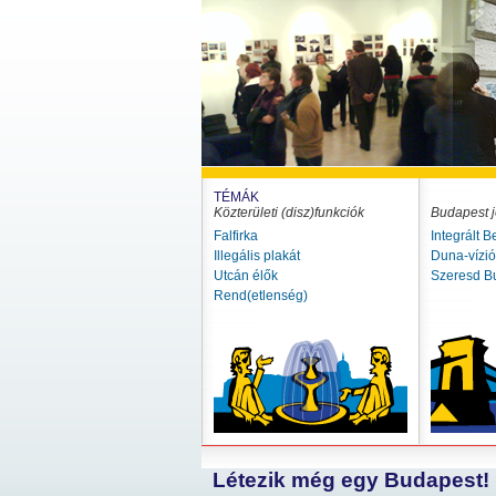
TÉMÁK
Közterületi (disz)funkciók
Budapest j
Falfirka
Integrált B
Illegális plakát
Duna-vízi
Utcán élők
Szeresd B
Rend(etlenség)
Létezik még egy Budapest!