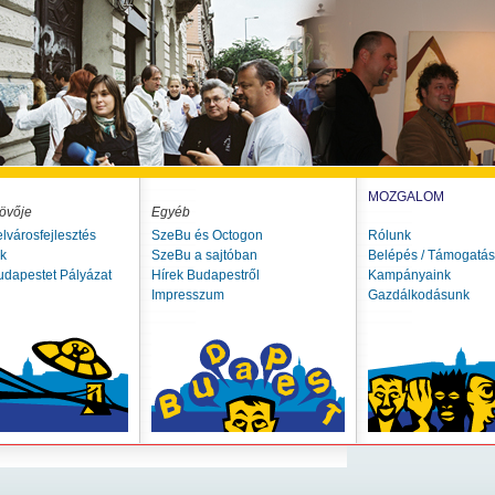
MOZGALOM
övője
Egyéb
elvárosfejlesztés
SzeBu és Octogon
Rólunk
ók
SzeBu a sajtóban
Belépés / Támogatás
udapestet Pályázat
Hírek Budapestről
Kampányaink
Impresszum
Gazdálkodásunk