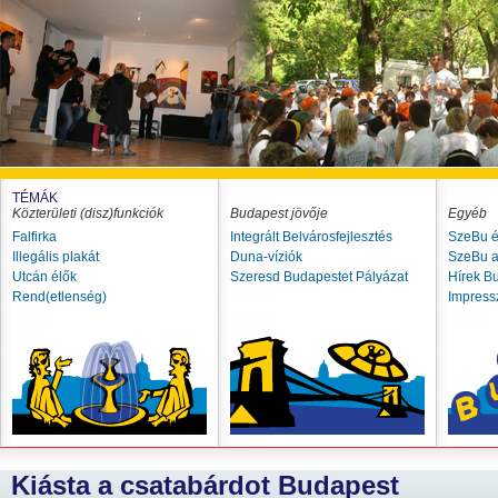
TÉMÁK
Közterületi (disz)funkciók
Budapest jövője
Egyéb
Falfirka
Integrált Belvárosfejlesztés
SzeBu é
Illegális plakát
Duna-víziók
SzeBu a
Utcán élők
Szeresd Budapestet Pályázat
Hírek B
Rend(etlenség)
Impres
Kiásta a csatabárdot Budapest