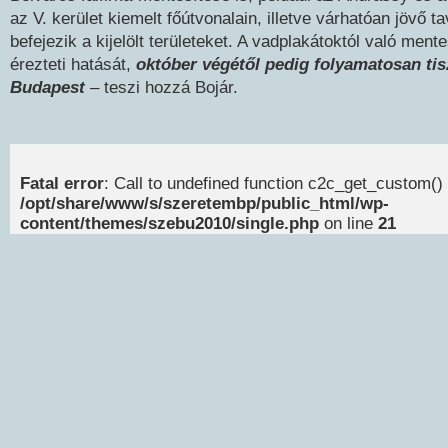
az V. kerület kiemelt főútvonalain, illetve várhatóan jövő 
befejezik a kijelölt területeket. A vadplakátoktól való men
érezteti hatását,
október végétől pedig folyamatosan tis
Budapest
– teszi hozzá Bojár.
Fatal error
: Call to undefined function c2c_get_custom() 
/opt/share/www/s/szeretembp/public_html/wp-
content/themes/szebu2010/single.php
on line
21