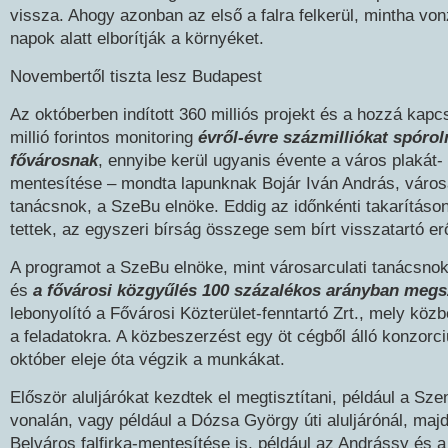
vissza. Ahogy azonban az első a falra felkerül, mintha von
napok alatt elborítják a környéket.
Novembertől tiszta lesz Budapest
Az októberben indított 360 milliós projekt és a hozzá kapc
millió forintos monitoring
évről-évre százmilliókat spórol
fővárosnak
, ennyibe kerül ugyanis évente a város plakát- é
mentesítése – mondta lapunknak Bojár Iván András, városa
tanácsnok, a SzeBu elnöke. Eddig az időnkénti takarításo
tettek, az egyszeri bírság összege sem bírt visszatartó er
A programot a SzeBu elnöke, mint városarculati tanácsnok 
és
a fővárosi közgyűlés 100 százalékos arányban megs
lebonyolító a Fővárosi Közterület-fenntartó Zrt., mely közb
a feladatokra. A közbeszerzést egy öt cégből álló konzorci
október eleje óta végzik a munkákat.
Először aluljárókat kezdtek el megtisztítani, például a Sz
vonalán, vagy például a Dózsa György úti aluljárónál, majd
Belváros falfirka-mentesítése is, például az Andrássy és 