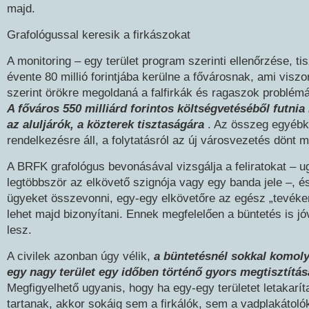
majd.
Grafológussal keresik a firkászokat
A monitoring – egy terület program szerinti ellenőrzése, tis
évente 80 millió forintjába kerülne a fővárosnak, ami visz
szerint örökre megoldaná a falfirkák és ragaszok problém
A főváros 550 milliárd forintos költségvetéséből futnia 
az aluljárók, a közterek tisztaságára
. Az összeg egyébk
rendelkezésre áll, a folytatásról az új városvezetés dönt m
A BRFK grafológus bevonásával vizsgálja a feliratokat – u
legtöbbször az elkövető szignója vagy egy banda jele –, és
ügyeket összevonni, egy-egy elkövetőre az egész „tevéke
lehet majd bizonyítani. Ennek megfelelően a büntetés is j
lesz.
A civilek azonban úgy vélik,
a büntetésnél sokkal komol
egy nagy terület egy időben történő gyors megtisztítá
Megfigyelhető ugyanis, hogy ha egy-egy területet letakarít
tartanak, akkor sokáig sem a firkálók, sem a vadplakátol