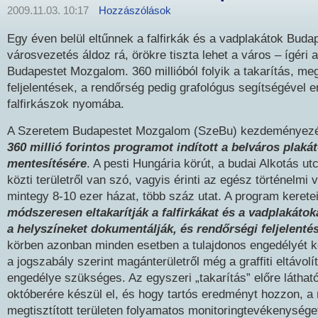
2009.11.03. 10:17
Hozzászólások
Egy éven belül eltűnnek a falfirkák és a vadplakátok Budap
városvezetés áldoz rá, örökre tiszta lehet a város – ígéri
Budapestet Mozgalom. 360 millióból folyik a takarítás, meg
feljelentések, a rendőrség pedig grafológus segítségével e
falfirkászok nyomába.
A Szeretem Budapestet Mozgalom (SzeBu) kezdeményez
360 millió forintos programot indított a belváros plakát-
mentesítésére
. A pesti Hungária körút, a budai Alkotás u
közti területről van szó, vagyis érinti az egész történelmi 
mintegy 8-10 ezer házat, több száz utat. A program keretei
módszeresen eltakarítják a falfirkákat és a vadplakátoka
a helyszíneket dokumentálják, és rendőrségi feljelenté
körben azonban minden esetben a tulajdonos engedélyét kel
a jogszabály szerint magánterületről még a graffiti eltávolí
engedélye szükséges. Az egyszeri „takarítás” előre láthat
októberére készül el, és hogy tartós eredményt hozzon, a
megtisztított területen folyamatos monitoringtevékenységet