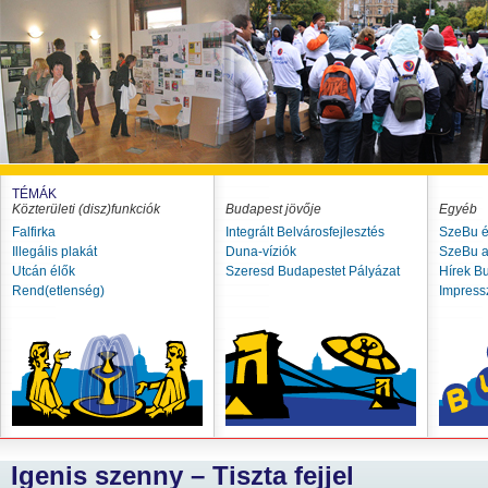
TÉMÁK
Közterületi (disz)funkciók
Budapest jövője
Egyéb
Falfirka
Integrált Belvárosfejlesztés
SzeBu é
Illegális plakát
Duna-víziók
SzeBu a
Utcán élők
Szeresd Budapestet Pályázat
Hírek B
Rend(etlenség)
Impres
Igenis szenny – Tiszta fejjel