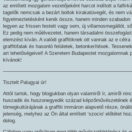
az említett mozgalom vezetőjeként harcot indított a falfirká
tagelők nemcsak a bezárt boltok kirakatüvegét, és nem vá
figyelmeztetésként kenik össze, hanem minden szabadon h
legyen az frissen festett vagy sem, új villamosmegállót, ső
Ez pedig nem műélvezetet, hanem társadalmi összefogást
elemzést kíván. A valódi graffitiknek ott vannak az e célra 
graffitifalak és hasonló felületek, betonkerítések. Tessenek i
art lehetőségeivel! A Szeretem Budapestet mozgalomnak p
kívánok!
——————————————————————————
Tisztelt Palugyai úr!
Attól tartok, hogy blogjukban olyan valamiről ír, amiről nin
huszadik és huszonegyedik század képzőművészetének 
tömegkultúrájának a graffiti immáron alapvető része, önálló
jelenség, melyhez az Ön által említett ‘szocio’ előtétet h
dolog.
Cáfoljon vagy erősítsen meg több művészettörténész és es