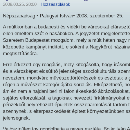
2008.09.25. 20:00
Hozzászólások
Népszabadság • Palugyai István• 2008. szeptember 25.
A múltkoriban a budapesti és vidéki belvárosokat elárasztó 
ellen emeltem szót e hasábokon. A jegyzetet megjelentette
Szeretem Budapestet mozgalom, mely a múlt héten nagy m
közepette kampányt indított, elsőként a Nagykörút házain
megtisztítására.
Erre érkezett egy reagálás, mely kifogásolta, hogy írásom
és a városképet elcsúfító jelenséget szociokulturális sze
neveztem, mondván: művészettörténészek és esztéták a gr
régen a művészet kategóriájába sorolják. Elképzelhető, ho
ám én nem a hajdani berlini falon ékeskedő ábrázolásokat,
sajátos eltorzulását, a tagoknak nevezett firkálmányokat 
pénzekből helyrehozott épületek összebarmolását tartom t
szennynek, s elterpeszkedését épített környezetünkben sz
jelenségnek.
Valószínűleg így gondolhatja a neves esztéta, Bojár Iván 