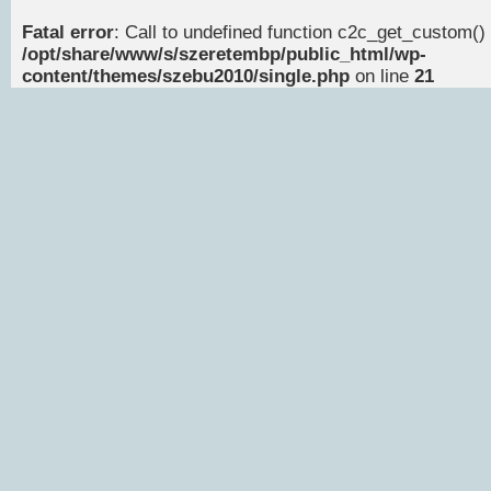
Fatal error
: Call to undefined function c2c_get_custom() 
/opt/share/www/s/szeretembp/public_html/wp-
content/themes/szebu2010/single.php
on line
21