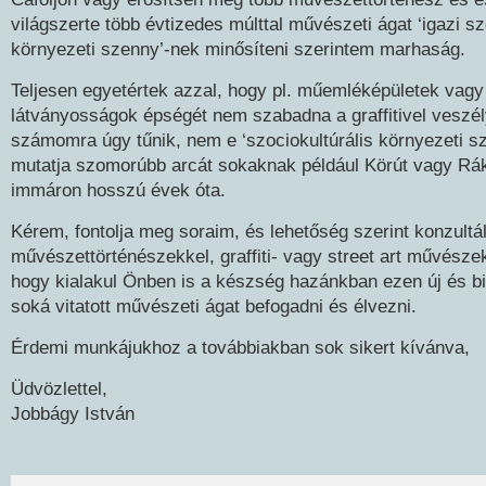
világszerte több évtizedes múlttal művészeti ágat ‘igazi sz
környezeti szenny’-nek minősíteni szerintem marhaság.
Teljesen egyetértek azzal, hogy pl. műemléképületek vagy
látványosságok épségét nem szabadna a graffitivel veszél
számomra úgy tűnik, nem e ‘szociokultúrális környezeti sz
mutatja szomorúbb arcát sokaknak például Körút vagy Rák
immáron hosszú évek óta.
Kérem, fontolja meg soraim, és lehetőség szerint konzultá
művészettörténészekkel, graffiti- vagy street art művésze
hogy kialakul Önben is a készség hazánkban ezen új és 
soká vitatott művészeti ágat befogadni és élvezni.
Érdemi munkájukhoz a továbbiakban sok sikert kívánva,
Üdvözlettel,
Jobbágy István