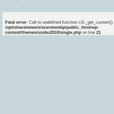
Fatal error
: Call to undefined function c2c_get_custom() 
/opt/share/www/s/szeretembp/public_html/wp-
content/themes/szebu2010/single.php
on line
21