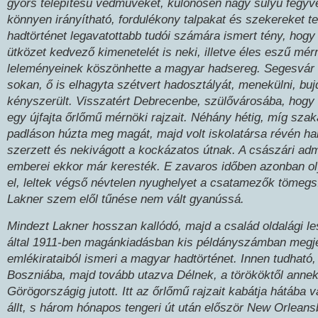
gyors telepítésű védműveket, különösen nagy súlyú fegyve
könnyen irányítható, fordulékony talpakat és szekereket te
hadtörténet legavatottabb tudói számára ismert tény, hogy
ütközet kedvező kimenetelét is neki, illetve éles eszű mér
leleményeinek köszönhette a magyar hadsereg. Segesvár u
sokan, ő is elhagyta szétvert hadosztályát, menekülni, buj
kényszerült. Visszatért Debrecenbe, szülővárosába, hog
egy újfajta őrlőmű mérnöki rajzait. Néhány hétig, míg szaká
padláson húzta meg magát, majd volt iskolatársa révén ha
szerzett és nekivágott a kockázatos útnak. A császári adm
emberei ekkor már keresték. E zavaros időben azonban ol
el, leltek végső névtelen nyughelyet a csatamezők tömegs
Lakner szem elől tűnése nem vált gyanússá.
Mindezt Lakner hosszan kallódó, majd a család oldalági l
által 1911-ben magánkiadásban kis példányszámban megje
emlékirataiból ismeri a magyar hadtörténet. Innen tudható,
Boszniába, majd tovább utazva Délnek, a törököktől annek
Görögországig jutott. Itt az őrlőmű rajzait kabátja hátába
állt, s három hónapos tengeri út után először New Orleans