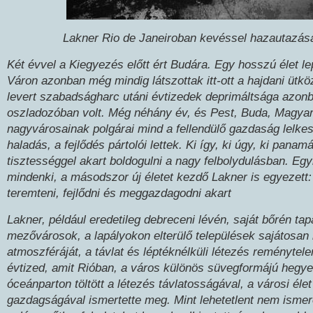
Lakner Rio de Janeiroban kevéssel hazautazása
Két évvel a Kiegyezés előtt ért Budára. Egy hosszú élet le
Váron azonban még mindig látszottak itt-ott a hajdani ütkö
levert szabadságharc utáni évtizedek deprimáltsága azon
oszladozóban volt. Még néhány év, és Pest, Buda, Magya
nagyvárosainak polgárai mind a fellendülő gazdaság lelkes
haladás, a fejlődés pártolói lettek. Ki így, ki úgy, ki panamá
tisztességgel akart boldogulni a nagy felbolydulásban. E
mindenki, a másodszor új életet kezdő Lakner is egyezett: 
teremteni, fejlődni és meggazdagodni akart
Lakner, például eredetileg debreceni lévén, saját bőrén ta
mezővárosok, a lapályokon elterülő települések sajátosa
atmoszféráját, a távlat és léptéknélküli létezés reménytele
évtized, amit Rióban, a város különös süvegformájú hegye
óceánparton töltött a létezés távlatosságával, a városi élet
gazdagságával ismertette meg. Mint lehetetlent nem ismer