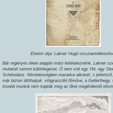
Életem útja: Lakner Hugó visszaemlékezés
Bár regényes élete alapján mást feltételeznénk, Lakner 
mutatott semmi különlegeset. Ő nem volt egy Ybl, egy Stei
Schikedanz. Névtelenségben maradva alkotott, s jellemz
már bizton állíthatjuk, világraszóló főműve, a Gellérthegy,
kisebb munkái nem kapták meg az őket megérdemlő elism