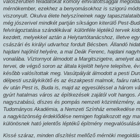
valószerűtlen feladatokat komoly elhivatottsággal megold
mérnökember, ezekhez a benyomásokhoz is szigorú mód
viszonyult. Okulva élete helyszíneinek nagy tapasztalataib
még jószerivel mindkét partján síkságon kiterülő Pest-Bud
felvirágoztatása szándékával különféle léptékű tervek ki
kezdett, melyekkel aztán a Helytartótanácshoz, illetve eg
császári és királyi udvarhoz fordult Bécsben. Állandó hidat
hajdani hajóhíd helyére, a mai Deák Ferenc, hajdani nagyh
vonalába. Víztornyot álmodott a Margitszigetre, amelyet 
tervei, de végső soron az általa kijelölt helyre telepítve, é
később valósítottak meg. Vasútpályát álmodott a pesti Dun
délpesti uszálykikötő és az északpesti malmok, faáru rakt
év után Pest is, Buda is, majd az egyesüléssel a három v
gyúrt hatalmas város az építkezések zajától volt hangos. 
nagyszabású, díszes és pompás nemzeti közintézmény, a
Tudományos Akadémia, a Nemzeti Színház emelkedése mel
a nagyközönség érdeklődése nemigen foglalkozott egy ma
különösnek ható jelentős léptékű építmény megvalósulásá
Kissé száraz, minden díszítést mellőző mérnöki megoldás