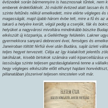
évtizedek során bármennyire is hasznosnak tűntek, nem ke
emberek érdeklődését. Jó másfél évtized alatt lassan és 
szinte feltűnés nélkül emelkedett, mire elérte végleges és 
magasságát, majd újabb három évbe telt, mire a fű és az a
takaró a helyére került, végül pedig a cserjék, fák és bokr
helyüket a nagyvárosi mivoltára mindinkább büszke Budap
elkészült új közparkja, a Gellérthegy felületén. Lakner ugy
gyermekkora sanyarú debreceni évei, fenséges és emelke
Janeiroban töltött férfiúi évei után Budára, saját üzleti vál
teljes hegyet tervezett. Célja az így kialakított jelentős zöl
lakóházak, kisebb birtokok számára való kiparcellázása vo
lassúsága szinte teljesen gazdaságtalanná tenne a vállalko
hegy végleges elkészülte előtt elhunyt hajdani honvédtiszt,
pillanatában jószerivel teljesen nincstelen volt már.