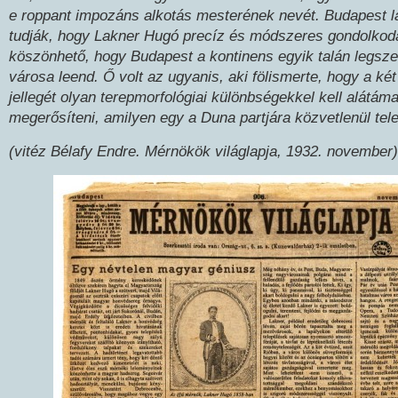
e roppant impozáns alkotás mesterének nevét. Budapest 
tudják, hogy Lakner Hugó precíz és módszeres gondolko
köszönhető, hogy Budapest a kontinens egyik talán legsz
városa leend. Ő volt az ugyanis, aki fölismerte, hogy a ké
jellegét olyan terepmorfológiai különbségekkel kell alátám
megerősíteni, amilyen egy a Duna partjára közvetlenül tele
(vitéz Bélafy Endre. Mérnökök világlapja, 1932. november)