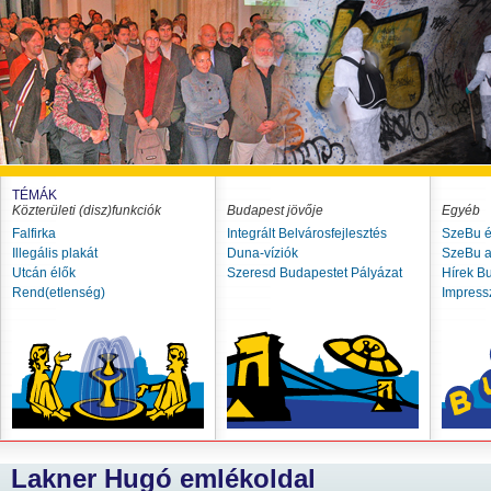
TÉMÁK
Közterületi (disz)funkciók
Budapest jövője
Egyéb
Falfirka
Integrált Belvárosfejlesztés
SzeBu é
Illegális plakát
Duna-víziók
SzeBu a
Utcán élők
Szeresd Budapestet Pályázat
Hírek B
Rend(etlenség)
Impres
Lakner Hugó emlékoldal