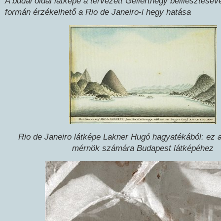
A budai oldal látképe a tervezett Gellérthegy beillesztéséve
formán érzékelhető a Rio de Janeiro-i hegy hatása
Rio de Janeiro látképe Lakner Hugó hagyatékából: ez ad
mérnök számára Budapest látképéhez