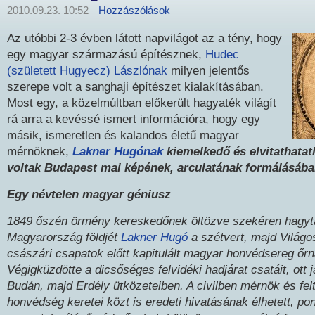
2010.09.23. 10:52
Hozzászólások
Az utóbbi 2-3 évben látott napvilágot az a tény, hogy
egy magyar származású építésznek,
Hudec
(született Hugyecz) Lászlónak
milyen jelentős
szerepe volt a sanghaji építészet kialakításában.
Most egy, a közelmúltban előkerült hagyaték világít
rá arra a kevéssé ismert információra, hogy egy
másik, ismeretlen és kalandos életű magyar
mérnöknek,
Lakner Hugónak
kiemelkedő és elvitathatat
voltak Budapest mai képének, arculatának formálásáb
Egy névtelen magyar géniusz
1849 őszén örmény kereskedőnek öltözve szekéren hagyt
Magyarország földjét
Lakner Hugó
a szétvert, majd Világo
császári csapatok előtt kapitulált magyar honvédsereg őr
Végigküzdötte a dicsőséges felvidéki hadjárat csatáit, ott j
Budán, majd Erdély ütközeteiben. A civilben mérnök és fel
honvédség keretei közt is eredeti hivatásának élhetett, po