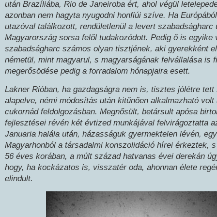
után Brazíliába, Rio de Janeiroba ért, ahol végül letelepede
azonban nem hagyta nyugodni honfiúi szíve. Ha Európából
utazóval találkozott, rendületlenül a levert szabadságharc 
Magyarország sorsa felől tudakozódott. Pedig ő is egyike v
szabadságharc számos olyan tisztjének, aki gyerekként el
németül, mint magyarul, s magyarságának felvállalása is fia
megerősödése pedig a forradalom hónapjaira esett.
Lakner Rióban, ha gazdagságra nem is, tisztes jólétre tett
alapelve, némi módosítás után kitűnően alkalmazható volt 
cukornád feldolgozásban. Megnősült, betársult apósa birto
fejlesztései révén két évtized munkájával felvirágoztatta a
Januaria halála után, házasságuk gyermektelen lévén, egy
Magyarhonból a társadalmi konszolidáció hírei érkeztek, 
56 éves korában, a múlt század hatvanas évei derekán úgy
hogy, ha kockázatos is, visszatér oda, ahonnan élete regé
elindult.