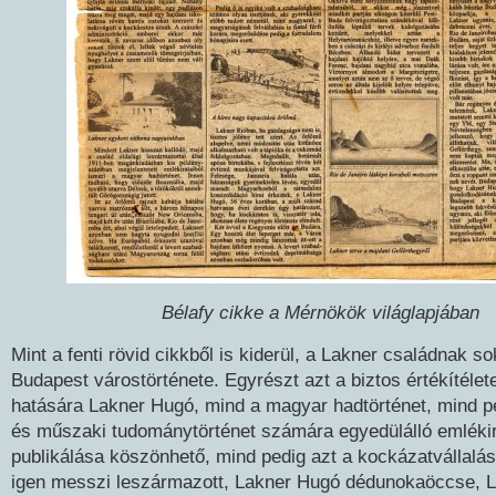
Bélafy cikke a Mérnökök világlapjában
Mint a fenti rövid cikkből is kiderül, a Lakner családnak s
Budapest várostörténete. Egyrészt azt a biztos értékítélet
hatására Lakner Hugó, mind a magyar hadtörténet, mind p
és műszaki tudománytörténet számára egyedülálló emléki
publikálása köszönhető, mind pedig azt a kockázatvállalás
igen messzi leszármazott, Lakner Hugó dédunokaöccse, L