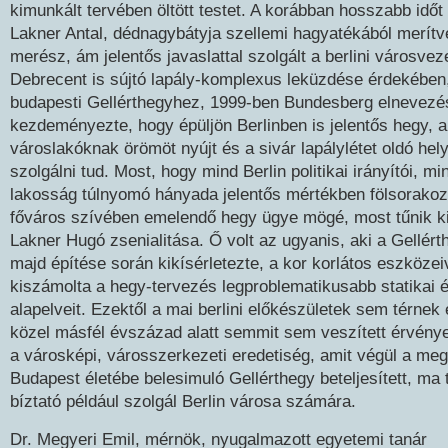
kimunkált tervében öltött testet. A korábban hosszabb időt 
Lakner Antal, dédnagybátyja szellemi hagyatékából merítv
merész, ám jelentős javaslattal szolgált a berlini városve
Debrecent is sújtó lapály-komplexus leküzdése érdekében
budapesti Gellérthegyhez, 1999-ben Bundesberg elnevezé
kezdeményezte, hogy épüljön Berlinben is jelentős hegy, 
városlakóknak örömöt nyújt és a sivár lapálylétet oldó hel
szolgálni tud. Most, hogy mind Berlin politikai irányítói, mi
lakosság túlnyomó hányada jelentős mértékben fölsorakoz
főváros szívében emelendő hegy ügye mögé, most tűnik k
Lakner Hugó zsenialitása. Ő volt az ugyanis, aki a Gellért
majd építése során kikísérletezte, a kor korlátos eszközei
kiszámolta a hegy-tervezés legproblematikusabb statikai 
alapelveit. Ezektől a mai berlini előkészületek sem térnek 
közel másfél évszázad alatt semmit sem veszített érvény
a városképi, városszerkezeti eredetiség, amit végül a meg
Budapest életébe belesimuló Gellérthegy beteljesített, ma 
bíztató például szolgál Berlin városa számára.
Dr. Megyeri Emil, mérnök, nyugalmazott egyetemi tanár