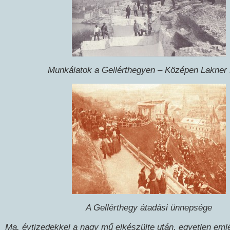
Munkálatok a Gellérthegyen – Középen Lakner
A Gellérthegy átadási ünnepsége
Ma, évtizedekkel a nagy mű elkészülte után, egyetlen eml