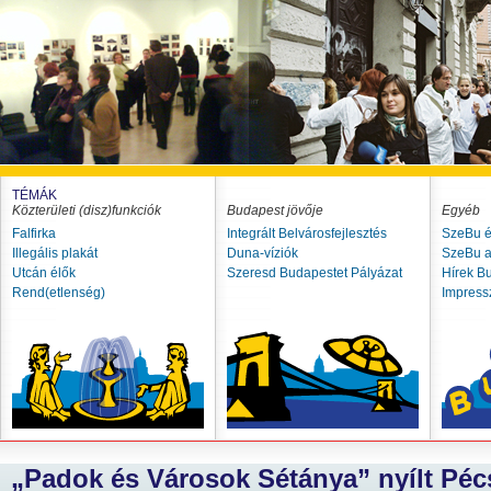
TÉMÁK
Közterületi (disz)funkciók
Budapest jövője
Egyéb
Falfirka
Integrált Belvárosfejlesztés
SzeBu é
Illegális plakát
Duna-víziók
SzeBu a
Utcán élők
Szeresd Budapestet Pályázat
Hírek B
Rend(etlenség)
Impres
„Padok és Városok Sétánya” nyílt Pécs