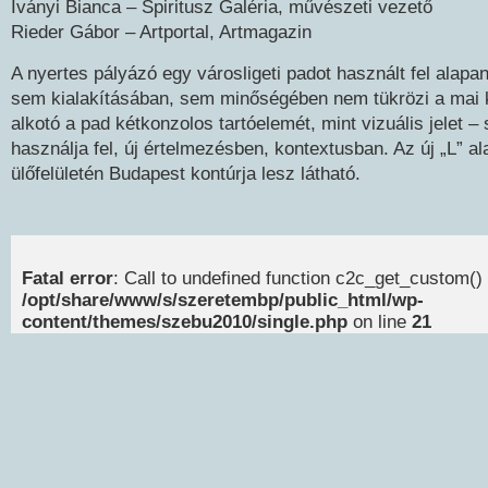
Iványi Bianca – Spiritusz Galéria, művészeti vezető
Rieder Gábor – Artportal, Artmagazin
A nyertes pályázó egy városligeti padot használt fel alap
sem kialakításában, sem minőségében nem tükrözi a mai k
alkotó a pad kétkonzolos tartóelemét, mint vizuális jelet –
használja fel, új értelmezésben, kontextusban. Az új „L” a
ülőfelületén Budapest kontúrja lesz látható.
Fatal error
: Call to undefined function c2c_get_custom() 
/opt/share/www/s/szeretembp/public_html/wp-
content/themes/szebu2010/single.php
on line
21