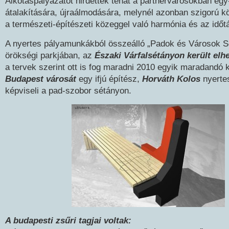
Alkotáspályázatot hirdettek tehát a partnervárosokban egy
átalakítására, újraálmodására, melynél azonban szigorú k
a természeti-építészeti közeggel való harmónia és az időtá
A nyertes pályamunkákból összeálló „Padok és Városok 
örökségi parkjában, az
Északi Várfalsétányon került elh
a tervek szerint ott is fog maradni 2010 egyik maradandó
Budapest városát
egy ifjú építész,
Horváth Kolos
nyerte
képviseli a pad-szobor sétányon.
A budapesti zsűri tagjai voltak: