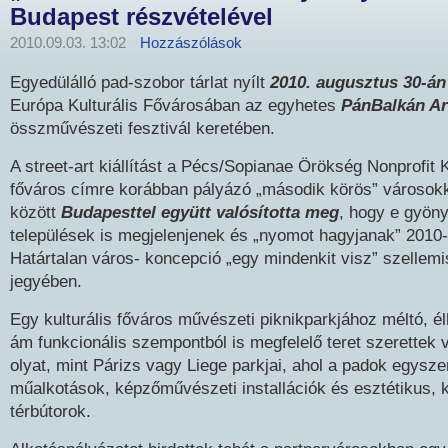
Budapest részvételével
2010.09.03. 13:02
Hozzászólások
Egyedülálló pad-szobor tárlat nyílt
2010
.
augusztus 30-án
Európa Kulturális Fővárosában az egyhetes
PánBalkán Ar
összművészeti fesztivál keretében.
A street-art kiállítást a Pécs/Sopianae Örökség Nonprofit Kf
főváros címre korábban pályázó „második körös” városokk
között
Budapesttel együtt valósította meg
, hogy e gyön
települések is megjelenjenek és „nyomot hagyjanak” 2010
Határtalan város- koncepció „egy mindenkit visz” szellem
jegyében.
Egy kulturális főváros művészeti piknikparkjához méltó, él
ám funkcionális szempontból is megfelelő teret szerettek v
olyat, mint Párizs vagy Liege parkjai, ahol a padok egysze
műalkotások, képzőművészeti installációk és esztétikus,
térbútorok.