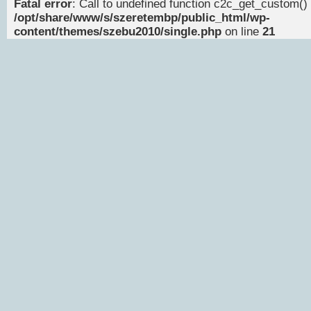
Fatal error
: Call to undefined function c2c_get_custom() 
/opt/share/www/s/szeretembp/public_html/wp-
content/themes/szebu2010/single.php
on line
21