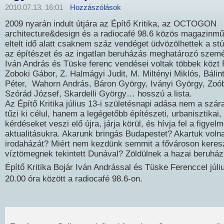
2010.07.13. 16:01
Hozzászólások
2009 nyarán indult útjára az Építő Kritika, az OCTOGON
architecture&design és a radiocafé 98.6 közös magazinmű
eltelt idő alatt csaknem száz vendéget üdvözölhettek a st
az építészet és az ingatlan beruházás meghatározó személ
Iván András és Tüske ferenc vendései voltak többek közt 
Zoboki Gábor, Z. Halmágyi Judit, M. Miltényi Miklós, Bálin
Péter, Wahorn András, Báron György, Iványi György, Zoób 
Szórád József, Skardelli György… hosszú a lista.
Az Építő Kritika július 13-i születésnapi adása nem a szár
tűzi ki célul, hanem a legégetőbb építészeti, urbanisztikai, 
kérdéseket veszi elő újra, járja körül, és hívja fel a figyelm
aktualitásukra. Akarunk bringás Budapestet? Akartuk volna
irodaházát? Miért nem kezdünk semmit a fővároson keres
víztömegnek tekintett Dunával? Zöldülnek a hazai beruhá
Építő Kritika Bojár Iván Andrással és Tüske Ferenccel júli
20.00 óra között a radiocafé 98.6-on.