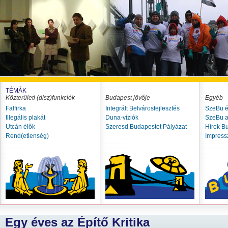
TÉMÁK
Közterületi (disz)funkciók
Budapest jövője
Egyéb
Falfirka
Integrált Belvárosfejlesztés
SzeBu é
Illegális plakát
Duna-víziók
SzeBu a
Utcán élők
Szeresd Budapestet Pályázat
Hírek B
Rend(etlenség)
Impres
Egy éves az Építő Kritika