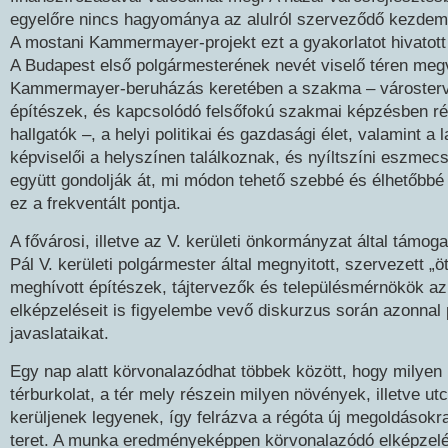
egyelőre nincs hagyománya az alulról szerveződő kezde
A mostani Kammermayer-projekt ezt a gyakorlatot hivatott
A Budapest első polgármesterének nevét viselő téren meg
Kammermayer-beruházás keretében a szakma – városter
építészek, és kapcsolódó felsőfokú szakmai képzésben r
hallgatók –, a helyi politikai és gazdasági élet, valamint a
képviselői a helyszínen találkoznak, és nyíltszíni eszmec
együtt gondolják át, mi módon tehető szebbé és élhetőbbé
ez a frekventált pontja.
A fővárosi, illetve az V. kerületi önkormányzat által támoga
Pál V. kerületi polgármester által megnyitott, szervezett „ö
meghívott építészek, tájtervezők és településmérnökök az 
elképzeléseit is figyelembe vevő diskurzus során azonnal 
javaslataikat.
Egy nap alatt körvonalazódhat többek között, hogy milyen
térburkolat, a tér mely részein milyen növények, illetve ut
kerüljenek legyenek, így felrázva a régóta új megoldások
teret. A munka eredményeképpen körvonalazódó elképzelé