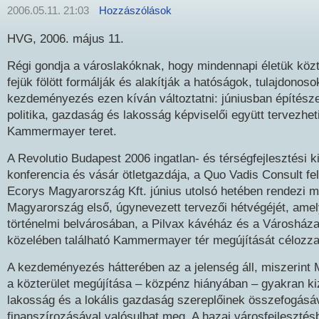
2006.05.11. 21:03
Hozzászólások
HVG, 2006. május 11.
Régi gondja a városlakóknak, hogy mindennapi életük közte
fejük fölött formálják és alakítják a hatóságok, tulajdonoso
kezdeményezés ezen kíván változtatni: júniusban építésze
politika, gazdaság és lakosság képviselői együtt tervezheti
Kammermayer teret.
A Revolutio Budapest 2006 ingatlan- és térségfejlesztési kiá
konferencia és vásár ötletgazdája, a Quo Vadis Consult fe
Ecorys Magyarország Kft. június utolsó hetében rendezi 
Magyarország első, úgynevezett tervezői hétvégéjét, ame
történelmi belvárosában, a Pilvax kávéház és a Városháza
közelében található Kammermayer tér megújítását célozza
A kezdeményezés hátterében az a jelenség áll, miszerint
a közterület megújítása – közpénz hiányában – gyakran kiz
lakosság és a lokális gazdaság szereplőinek összefogásáv
finanszírozásával valósulhat meg. A hazai városfejleszté