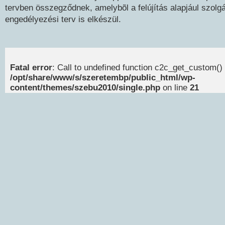
tervben összegződnek, amelybõl a felújítás alapjául szolgá
engedélyezési terv is elkészül.
Fatal error
: Call to undefined function c2c_get_custom() 
/opt/share/www/s/szeretembp/public_html/wp-
content/themes/szebu2010/single.php
on line
21