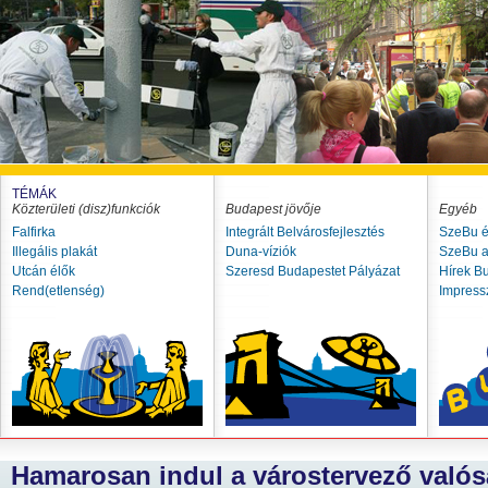
TÉMÁK
Közterületi (disz)funkciók
Budapest jövője
Egyéb
Falfirka
Integrált Belvárosfejlesztés
SzeBu é
Illegális plakát
Duna-víziók
SzeBu a
Utcán élők
Szeresd Budapestet Pályázat
Hírek B
Rend(etlenség)
Impres
Hamarosan indul a várostervező val